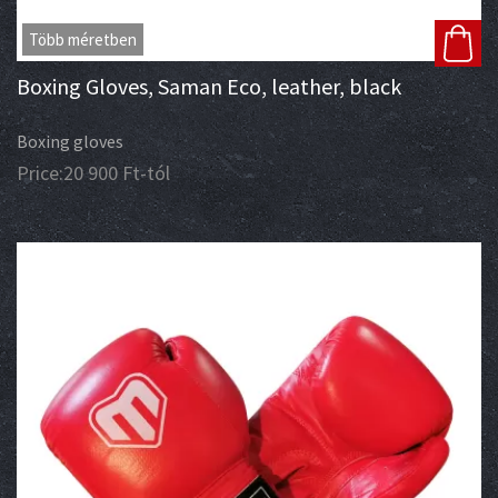
Több méretben
Boxing Gloves, Saman Eco, leather, black
Boxing gloves
Price:
20 900
Ft
-tól