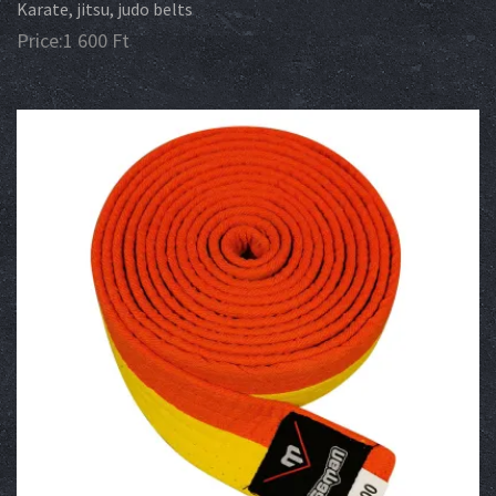
Karate, jitsu, judo belts
Price:
1 600
Ft