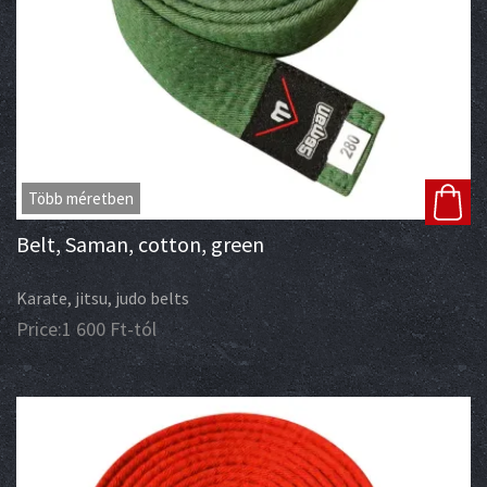
Több méretben
Belt, Saman, cotton, green
Karate, jitsu, judo belts
Price:
1 600
Ft
-tól