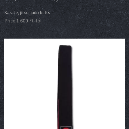
Karate, jitsu, judo belts
Price:
1 600
Ft
-tól