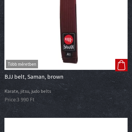
Több méretben
BJJ belt, Saman, brown
Karate, jitsu, judo belts
Price:
3 990
Ft