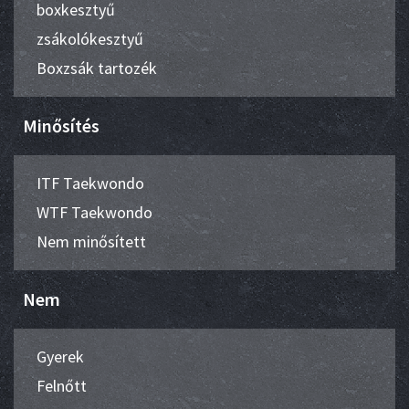
boxkesztyű
zsákolókesztyű
Boxzsák tartozék
Minősítés
ITF Taekwondo
WTF Taekwondo
Nem minősített
Nem
Gyerek
Felnőtt