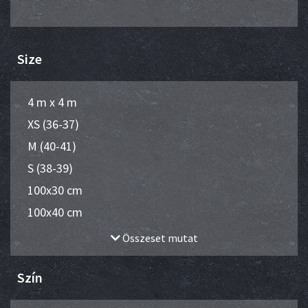
Size
4 m x 4 m
XS (36-37)
M (40-41)
S (38-39)
100x30 cm
100x40 cm
Összeset mutat
Szín