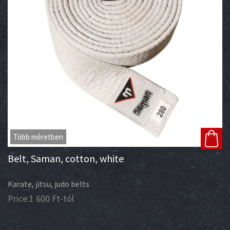
Több méretben
Belt, Saman, cotton, white
Karate, jitsu, judo belts
Price:
1 600
Ft
-tól