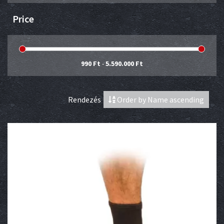
Price
990 Ft
-
5.590.000 Ft
Rendezés
Order by Name ascending