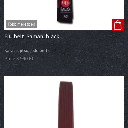
Több méretben
BJJ belt, Saman, black
Karate, jitsu, judo belts
Price:
3 990
Ft