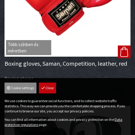
Több színben és
méretben
Boxing gloves, Saman, Competition, leather, red
Boxing gloves
Price:
29 990
Ft
Cookie settings
Close
We use cookies to guarantee social functions, and to collect website traffic
statistics. This way we can provide you the comfortable shopping process. If you
continue to browse our site, you accept our privacy policies.
You can find all information about cookies and privacy protection on the
Data
protection regulations
page.