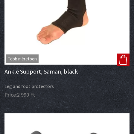
Több méretben
Ankle Support, Saman, black
Leg and foot protectors
Price:
2 990
Ft