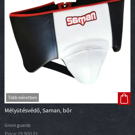
Több méretben
Mélyütésvédő, Saman, bőr
Groin guards
Price:
29 900
Ft