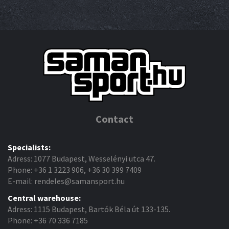
Contact
Specialists:
Adress: 1077 Budapest, Wesselényi utca 47.
Phone: +36 1 3223 906, +36 30 399 7409
E-mail: rendeles@samansport.hu
Central warehouse:
Adress: 1115 Budapest, Bartók Béla út 133-135.
Phone: +36 70 336 7185