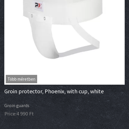
Több méretben
Groin protector, Phoenix, with cup, white
Groin guards
Price:
4 990
Ft