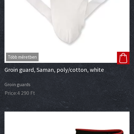
Több méretben
Groin guard, Saman, poly/cotton, white
Groin guards
Price:
4 290
Ft