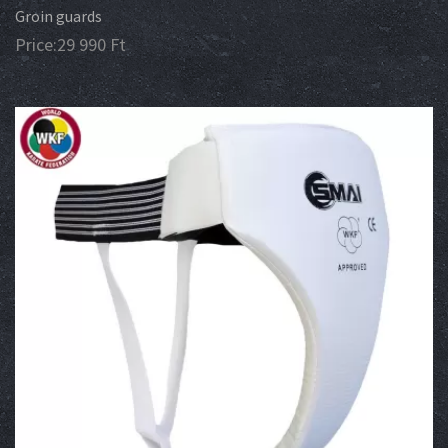
Groin guards
Price:
29 990
Ft