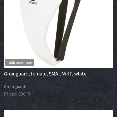
Több méretben
Groinguard, female, SMAI, WKF, white
Groin guards
Price:
9 990
Ft