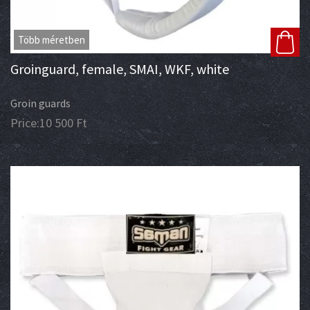
Több méretben
Groinguard, female, SMAI, WKF, white
Groin guards
Price:
10 500
Ft