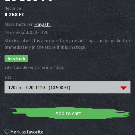
Net price
8 268
Ft
Manufacturer:
Hayashi
Termékkód:
020-1120
Stock status:
It is a proprietary product that can be picked up
immediately in the store if it is in stock.
In stock
Estimated delivery time is 2-7 days
SIZE
120 cm - 020-1120 - (
10 500
Ft
)
Add to cart
Mark as favorite