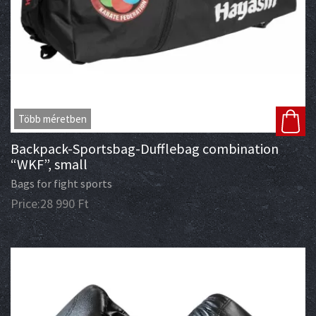
Több méretben
Backpack-Sportsbag-Dufflebag combination
“WKF”, small
Bags for fight sports
Price:
28 990
Ft