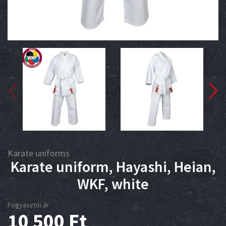
Karate uniforms
Karate uniform, Hayashi, Heian,
WKF, white
Fogyasztói ár
10 500
Ft