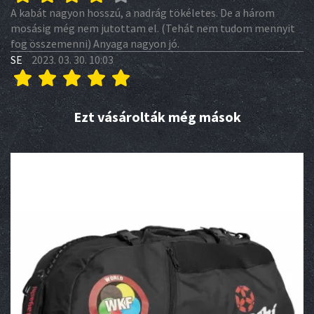
A kabát nagyon hosszú, a nadrág tökéletes. De a három
mosásig még nem jutottam el. (Tehát nem tudom mennyit
fog összemenni) Anyaga nagyon jó.
SE
2023. 03. 30. 10:03
Ezt vásárolták még mások