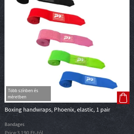
Több színben és
méretben
Boxing handwraps, Phoenix, elastic, 1 pair
Bandages
Price:
3 190
Ft
-tól