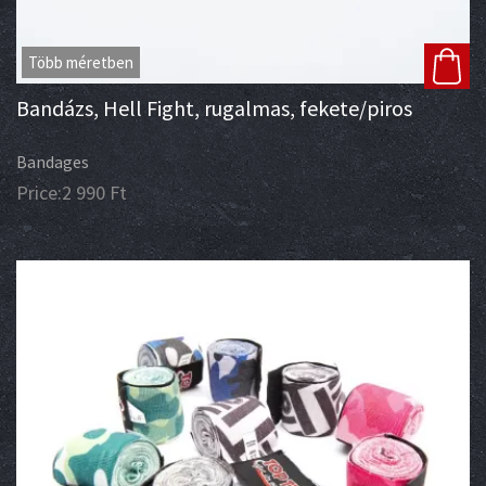
Több méretben
Bandázs, Hell Fight, rugalmas, fekete/piros
Bandages
Price:
2 990
Ft