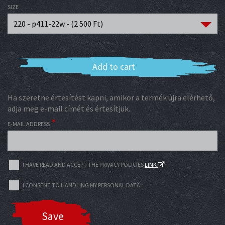
SIZE
220 - p411-22w - (
2 500
Ft
)
Add to cart
Ha szeretne értesítést kapni, amikor a termék újra elérhető,
adja meg e-mail címét és értesítjük.
E-MAIL ADDRESS
I HAVE READ AND ACCEPT THE PRIVACY POLICIES
LINK
I CONSENT TO HANDLING MY PERSONAL DATA
Save