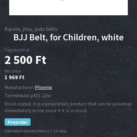
Karate, jitsu, judo belts
BJJ Belt, for Children, white
Fogyasztói ár
2 500
Ft
Net price
1 969
Ft
Manufacturer:
Phoenix
Termékkód:
p411-22w
Stock status:
It is a proprietary product that can be picked up
immediately in the store if it is in stock.
Preorder
Estimated delivery time is 7-14 days