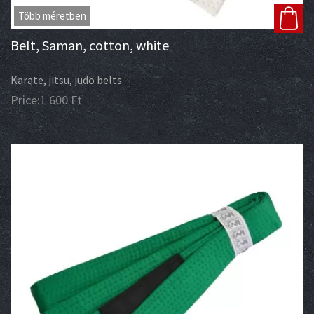
Több méretben
Belt, Saman, cotton, white
Karate, jitsu, judo belts
Price:
1 600
Ft