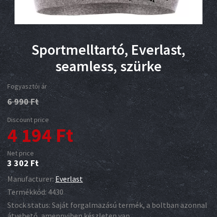
Sportmelltartó, Everlast,
seamless, szürke
Fogyasztói ár
6 990
Ft
Discount price
4 194
Ft
Net price
3 302
Ft
Manufacturer:
Everlast
Termékkód:
4430
Stock status:
Saját forgalmazású termék, a boltban azonnal
átvehető, amennyiben készleten van