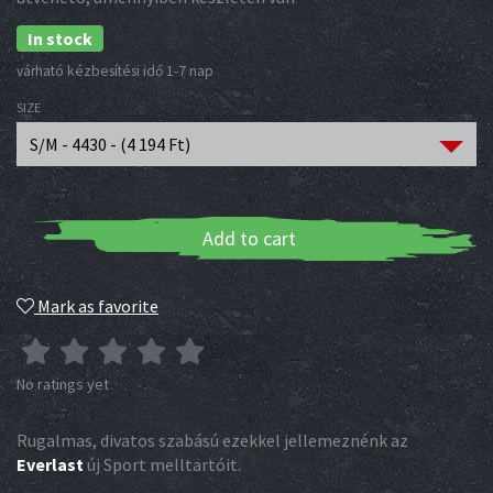
In stock
várható kézbesítési idő 1-7 nap
SIZE
S/M - 4430 - (
4 194
Ft
)
Add to cart
Mark as favorite
No ratings yet
Rugalmas, divatos szabású ezekkel jellemeznénk az
Everlast
új Sport melltartóit.