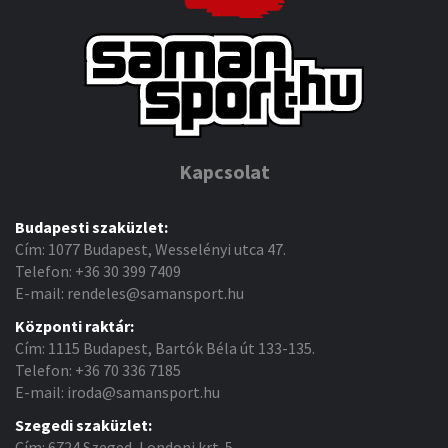
Kapcsolat
Budapesti szaküzlet:
Cím: 1077 Budapest, Wesselényi utca 47.
Telefon: +36 30 399 7409
E-mail: rendeles@samansport.hu
Központi raktár:
Cím: 1115 Budapest, Bartók Béla út 133-135.
Telefon: +36 70 336 7185
E-mail: iroda@samansport.hu
Szegedi szaküzlet:
Cím: 6724 Szeged, Londoni krt. 5.