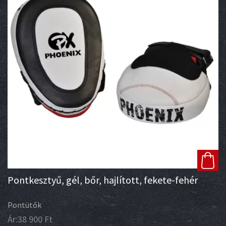
Pontkesztyű, gél, bőr, hajlított, fekete-fehér
Pontütők
Ár:
38 900
Ft