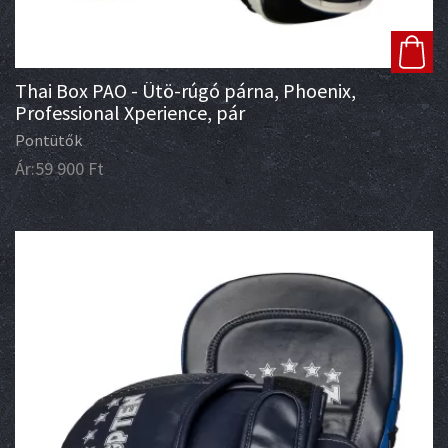
Thai Box PAO - Ütö-rúgó párna, Phoenix,
Professional Xperience, pár
Pontütők
Ár:
59 900
Ft