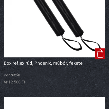
Box reflex rúd, Phoenix, műbőr, fekete
Pontütők
Ár:
12 500
Ft