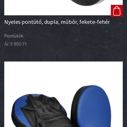
Nyeles pontütő, dupla, műbőr, fekete-fehér
Pontütők
Ár:
9 800
Ft