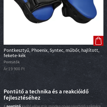
Pontkesztyű, Phoenix, Syntec, műbőr, hajlított,
fekete-kék
Pontütők
Ár:
19 900
Ft
Pontütő a technika és a reakcióidő
fejlesztéséhez
A
pontütő
kiváló választás minden olyan sportoló számára,