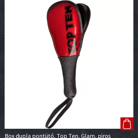
Box dupla pontütő, Top Ten, Glam, piros