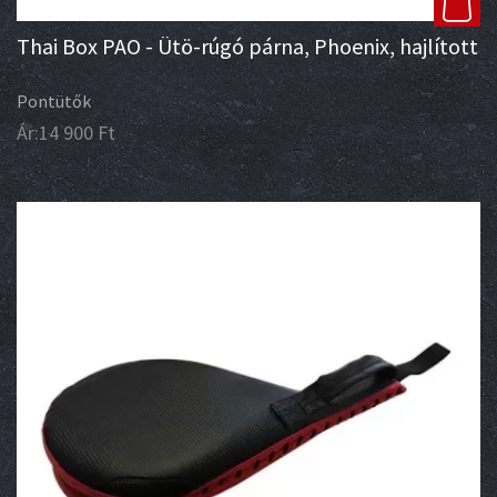
Thai Box PAO - Ütö-rúgó párna, Phoenix, hajlított
Pontütők
Ár:
14 900
Ft