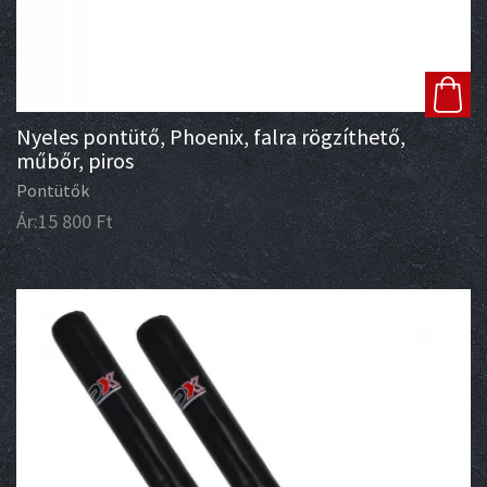
Nyeles pontütő, Phoenix, falra rögzíthető,
műbőr, piros
Pontütők
Ár:
15 800
Ft