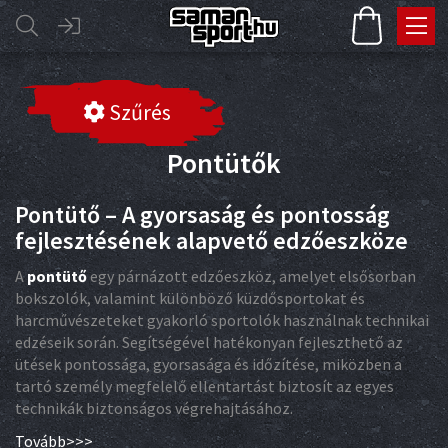
Szűrés
Pontütők
Pontütő – A gyorsaság és pontosság
fejlesztésének alapvető edzőeszköze
A
pontütő
egy párnázott edzőeszköz, amelyet elsősorban
bokszolók, valamint különböző küzdősportokat és
harcművészeteket gyakorló sportolók használnak technikai
edzéseik során. Segítségével hatékonyan fejleszthető az
ütések pontossága, gyorsasága és időzítése, miközben a
tartó személy megfelelő ellentartást biztosít az egyes
technikák biztonságos végrehajtásához.
Tovább>>>