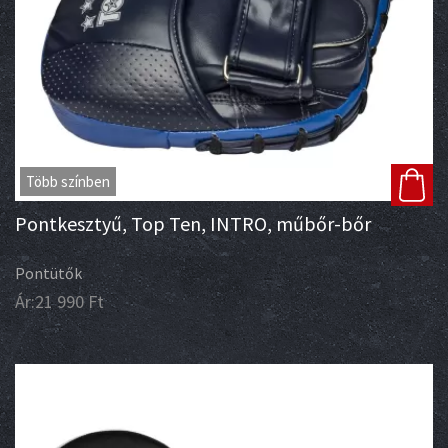
Több színben
Pontkesztyű, Top Ten, INTRO, műbőr-bőr
Pontütők
Ár:
21 990
Ft