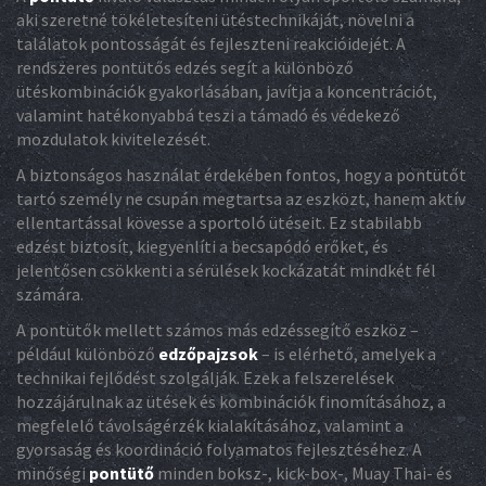
aki szeretné tökéletesíteni ütéstechnikáját, növelni a
találatok pontosságát és fejleszteni reakcióidejét. A
rendszeres pontütős edzés segít a különböző
ütéskombinációk gyakorlásában, javítja a koncentrációt,
valamint hatékonyabbá teszi a támadó és védekező
mozdulatok kivitelezését.
A biztonságos használat érdekében fontos, hogy a pontütőt
tartó személy ne csupán megtartsa az eszközt, hanem aktív
ellentartással kövesse a sportoló ütéseit. Ez stabilabb
edzést biztosít, kiegyenlíti a becsapódó erőket, és
jelentősen csökkenti a sérülések kockázatát mindkét fél
számára.
A pontütők mellett számos más edzéssegítő eszköz –
például különböző
edzőpajzsok
– is elérhető, amelyek a
technikai fejlődést szolgálják. Ezek a felszerelések
hozzájárulnak az ütések és kombinációk finomításához, a
megfelelő távolságérzék kialakításához, valamint a
gyorsaság és koordináció folyamatos fejlesztéséhez. A
minőségi
pontütő
minden boksz-, kick-box-, Muay Thai- és