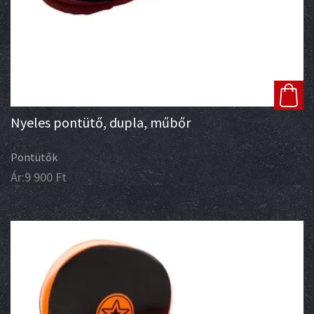
Nyeles pontütő, dupla, műbőr
Pontütők
Ár:
9 900
Ft