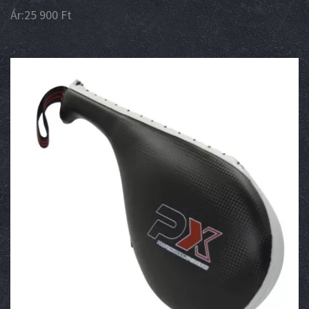
Ár:
25 900
Ft