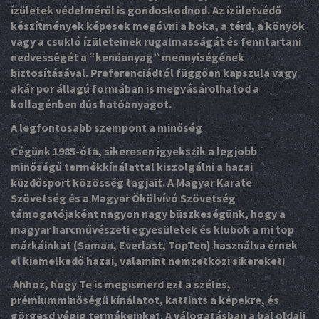
ízületek védelméről is gondoskodnod. Az ízületvédő
készítmények képesek megóvni a boka, a térd, a könyök
vagy a csukló ízületeinek rugalmasságát és fenntartani
nedvességét a “kenőanyag” mennyiségének
biztosításával. Preferenciádtól függően kapszula vagy
akár por állagú formában is megvásárolhatod a
kollagénben dús hatóanyagot.
A legfontosabb szempont a minőség
Cégünk 1985-óta, sikeresen igyekszik a legjobb
minőségű termékkínálattal kiszolgálni a hazai
küzdősport közösség tagjait. A Magyar Karate
Szövetség és a Magyar Ökölvívó Szövetség
támogatójaként nagyon nagy büszkeségünk, hogy a
magyar harcművészeti egyesületek és klubok a mi top
márkáinkat (Saman, Everlast, TopTen) használva érnek
el kiemelkedő hazai, valamint nemzetközi sikereket!
Ahhoz, hogy Te is megismerd ezt a széles,
prémiumminőségű kínálatot, kattints a képekre, és
görgesd végig termékeinket. A válogatásban a bal oldali