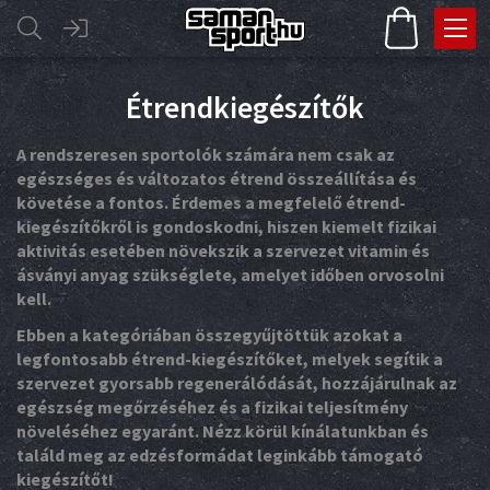
Étrendkiegészítők
A rendszeresen sportolók számára nem csak az
egészséges és változatos étrend összeállítása és
követése a fontos. Érdemes a megfelelő étrend-
kiegészítőkről is gondoskodni, hiszen kiemelt fizikai
aktivitás esetében növekszik a szervezet vitamin és
ásványi anyag szükséglete, amelyet időben orvosolni
kell.
Ebben a kategóriában összegyűjtöttük azokat a
legfontosabb étrend-kiegészítőket, melyek segítik a
szervezet gyorsabb regenerálódását, hozzájárulnak az
egészség megőrzéséhez és a fizikai teljesítmény
növeléséhez egyaránt. Nézz körül kínálatunkban és
találd meg az edzésformádat leginkább támogató
kiegészítőt!