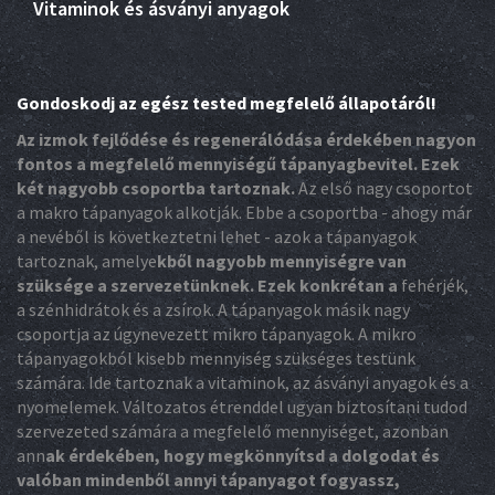
Vitaminok és ásványi anyagok
Gondoskodj az egész tested megfelelő állapotáról!
Az izmok fejlődése és regenerálódása érdekében nagyon
fontos a megfelelő mennyiségű tápanyagbevitel. Ezek
két nagyobb csoportba tartoznak.
Az első nagy csoportot
a makro tápanyagok alkotják. Ebbe a csoportba - ahogy már
a nevéből is következtetni lehet - azok a tápanyagok
tartoznak, amelye
kből nagyobb mennyiségre van
szüksége a szervezetünknek. Ezek konkrétan a
fehérjék,
a szénhidrátok és a zsírok. A tápanyagok másik nagy
csoportja az úgynevezett mikro tápanyagok. A mikro
tápanyagokból kisebb mennyiség szükséges testünk
számára. Ide tartoznak a vitaminok, az ásványi anyagok és a
nyomelemek. Változatos étrenddel ugyan biztosítani tudod
szervezeted számára a megfelelő mennyiséget, azonban
ann
ak érdekében, hogy megkönnyítsd a dolgodat és
valóban mindenből annyi tápanyagot fogyassz,