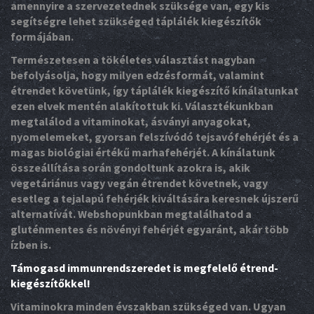
amennyire a szervezetednek szüksége van, egy kis
segítségre lehet szükséged táplálék kiegészítők
formájában.
Természetesen a tökéletes választást nagyban
befolyásolja, hogy milyen edzésformát, valamint
étrendet követünk, így táplálék kiegészítő kínálatunkat
ezen elvek mentén alakítottuk ki. Választékunkban
megtalálod a vitaminokat, ásványi anyagokat,
nyomelemeket, gyorsan felszívódó tejsavófehérjét és a
magas biológiai értékű marhafehérjét. A kínálatunk
összeállítása során gondoltunk azokra is, akik
vegetáriánus vagy vegán étrendet követnek, vagy
esetleg a tejalapú fehérjék kiváltására keresnek újszerű
alternatívát. Webshopunkban megtalálhatod a
gluténmentes és növényi fehérjét egyaránt, akár több
ízben is.
Támogasd immunrendszeredet is megfelelő étrend-
kiegészítőkkel!
Vitaminokra minden évszakban szükséged van. Ugyan