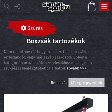
Szűrés
Boxzsák tartozékok
Nem tudod hova és hogyan akaszd fel a boxzsákod,
reflexlabdád, vagy más egyéb eszközöd? Ebben a
kategóriában az edzőfelszerelésekhez esetlegesen
szükséges kiegészítőket találhatod.
Tovább >>>
Rendezés
Legnépszerűbb