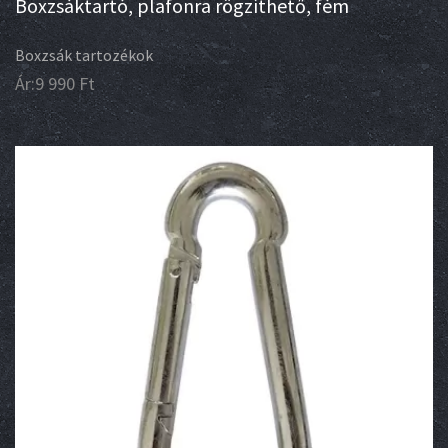
Boxzsáktartó, plafonra rögzíthető, fém
Boxzsák tartozékok
Ár:
9 990
Ft