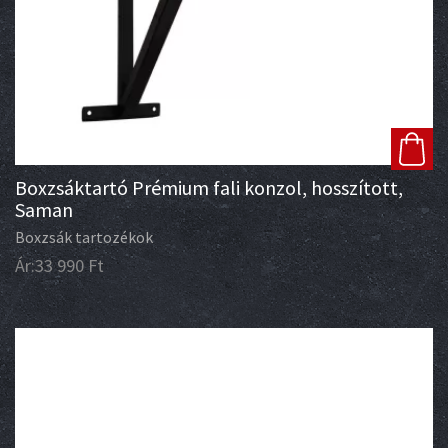
Boxzsáktartó Prémium fali konzol, hosszított,
Saman
Boxzsák tartozékok
Ár:
33 990
Ft