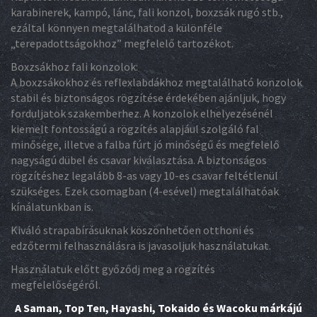
karabinerek, kampó, lánc, fali konzol, boxzsák rugó stb.,
ezáltal könnyen megtalálhatod a különféle
„terepadottságokhoz” megfelelő tartozékot.
Boxzsákhoz fali konzolok:
A boxzsákokhoz és reflexlabdákhoz megtalálható konzolok
stabil és biztonságos rögzítése érdekében ajánljuk, hogy
forduljatok szakemberhez. A konzolok elhelyezésénél
kiemelt fontosságú a rögzítés alapjául szolgáló fal
minősége, illetve a falba fúrt jó minőségű és megfelelő
nagyságú dübel és csavar kiválasztása. A biztonságos
rögzítéshez legalább 8-as vagy 10-es csavar feltétlenül
szükséges. Ezek csomagban (4-esével) megtalálhatóak
kínálatunkban is.
Kiváló strapabírásuknak köszönhetően otthoni és
edzőtermi felhasználásra is javasoljuk használatukat.
Használatuk előtt győződj meg a rögzítés
megfelelőségéről.
A Saman, Top Ten, Hayashi, Tokaido és Wacoku márkájú