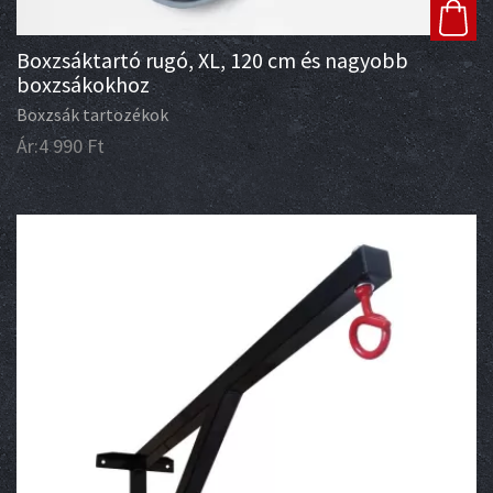
Boxzsáktartó rugó, XL, 120 cm és nagyobb
boxzsákokhoz
Boxzsák tartozékok
Ár:
4 990
Ft