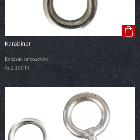
Karabiner
Boxzsák tartozékok
Ár:
1 100
Ft