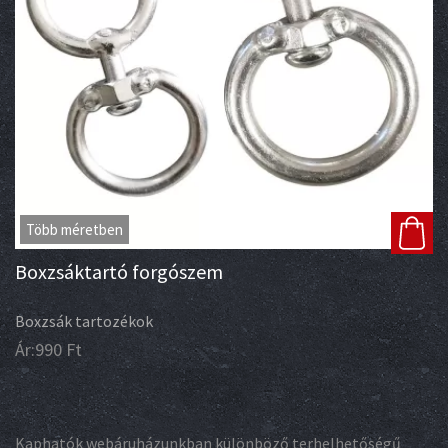
Több méretben
Boxzsáktartó forgószem
Boxzsák tartozékok
Ár:
990
Ft
Kaphatók webáruházunkban különböző terhelhetőségű