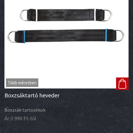
Több méretben
Boxzsáktartó heveder
Boxzsák tartozékok
Ár:
3 990
Ft
-tól