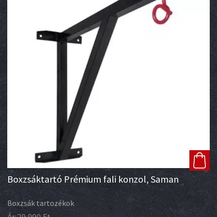
Boxzsáktartó Prémium fali konzol, Saman
Boxzsák tartozékok
Ár:
29 990
Ft