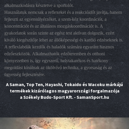
alkalmazkodásra késztetve a sportolót.
Használatuk nemcsak a reflexeket és a reakcióidőt javítja, hanem
fejleszti az egyensúlyérzéket, a szem-kéz koordinációt, a
koncentrációt és az általános mozgáskoordinációt is. A
gyakorlatok során szinte az egész test aktívan dolgozik, ezért
kiváló kiegészítője lehet az állóképességi és kardió edzéseknek is.
A reflexlabdák kezdők és haladók számára egyaránt hasznos
edzőeszközök. Alkalmazhatók edzőteremben és otthoni
környezetben is, így egyszerű, helytakarékos és hatékony
megoldást kínálnak az ökölvívó technika, a gyorsaság és az
ügyesség fejlesztésére.
A Saman, Top Ten, Hayashi, Tokaido és Wacoku márkájú
termékek kizárólagos magyarországi forgalmazója
a Székely Budo-Sport Kft. - SamanSport.hu