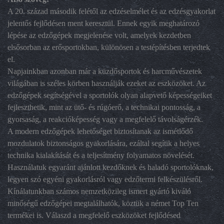
A 20. század második felétől az edzéselmélet és az edzésgyakorlat
jelentős fejlődésen ment keresztül. Ennek egyik meghatározó
lépése az edzőgépek megjelenése volt, amelyek kezdetben
elsősorban az erősportokban, különösen a testépítésben terjedtek
el.
Napjainkban azonban már a küzdősportok és harcművészetek
világában is széles körben használják ezeket az eszközöket. Az
edzőgépek segítségével a sportolók olyan alapvető képességeiket
fejleszthetik, mint az ütő- és rúgóerő, a technikai pontosság, a
gyorsaság, a reakcióképesség vagy a megfelelő távolságérzék.
A modern edzőgépek lehetőséget biztosítanak az ismétlődő
mozdulatok biztonságos gyakorlására, ezáltal segítik a helyes
technika kialakítását és a teljesítmény folyamatos növelését.
Használatuk egyaránt ajánlott kezdőknek és haladó sportolóknak,
legyen szó egyéni gyakorlásról vagy edzőtermi felkészülésről.
Kínálatunkban számos nemzetközileg ismert gyártó kiváló
minőségű edzőgépei megtalálhatók, köztük a német Top Ten
termékei is. Válaszd a megfelelő eszközöket fejlődésed