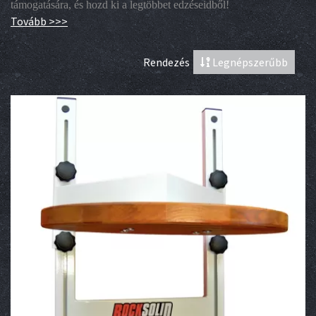
támogatására, és hozd ki a legtöbbet edzéseidből!
Tovább >>>
Rendezés
Legnépszerűbb