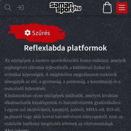
Szűrés
Reflexlabda platformok
Az edzőgépek a modern sportfelkészítés fontos eszközei, amelyek
segítségével célzottan fejleszthetők a különböző fizikai és
technikai képességek. A megfelelően megválasztott eszközök
támogatják az erő, a gyorsaság, a pontosság, a koordináció és a
reakcióidő fejlesztését.
Kínálatunkban olyan edzőgépek találhatók, amelyek kiválóan
alkalmazhatók küzdősportok és harcművészetek gyakorlásához.
Legyen szó ökölvívásról, karatéról, judóról, MMA-ról, BJJ-ről,
ju-jitsuról vagy akár koreai harcművészeti irányzatokról, ezek az
eszközök hatékony kiegészítői lehetnek az edzésmunkának.
Alsó szöveg: