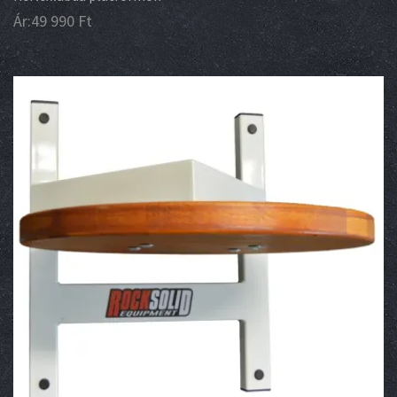
Ár:
49 990
Ft