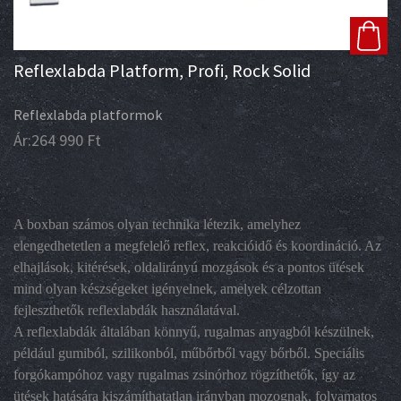
Reflexlabda Platform, Profi, Rock Solid
Reflexlabda platformok
Ár:
264 990
Ft
A boxban számos olyan technika létezik, amelyhez
elengedhetetlen a megfelelő reflex, reakcióidő és koordináció. Az
elhajlások, kitérések, oldalirányú mozgások és a pontos ütések
mind olyan készségeket igényelnek, amelyek célzottan
fejleszthetők reflexlabdák használatával.
A reflexlabdák általában könnyű, rugalmas anyagból készülnek,
például gumiból, szilikonból, műbőrből vagy bőrből. Speciális
forgókampóhoz vagy rugalmas zsinórhoz rögzíthetők, így az
ütések hatására kiszámíthatatlan irányban mozognak, folyamatos