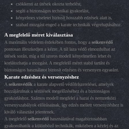
csökkenti az ütések okozta terhelést,
segíti a biztonságos technikai gyakorlást,
kényelmes viseletet biztosít hosszabb edzések alatt is,
szabad mozgást enged a karate technikák végrehajtásához.
A megfelelő méret kiválasztása
A maximális védelem érdekében fontos, hogy a
seikenvédő
pontosan illeszkedjen a kézre. A túl laza védő elmozdulhat az
ütések során, míg a túl szoros modell kényelmetlen lehet és
korlátozhatja a mozgást. A megfelelő méret stabil tartást és
biztonságos használatot biztosít edzésen és versenyen egyaránt.
Karate edzéshez és versenyzéshez
A
seikenvédők
a karate alapvető védőfelszerelései, amelyek
hozzájárulnak a sérülések megelőzéséhez és a biztonságos
gyakorláshoz. Számos modell megfelel a hazai és nemzetközi
versenyszabályok előírásainak, így edzés mellett versenyzéshez is
kiváló választást jelentenek.
A megfelelő
seikenvédő
használatával magabiztosabban
gyakorolhatók a különböző technikák, miközben a kézfej és az