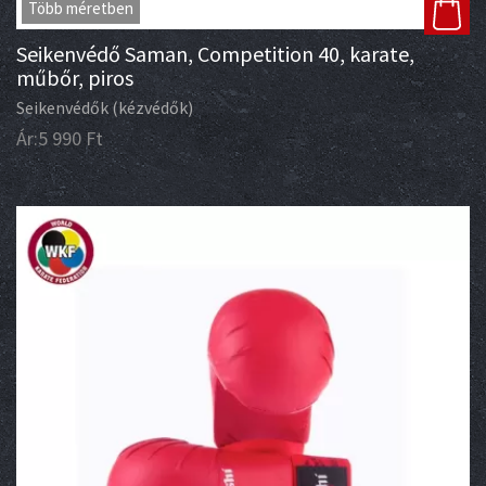
Több méretben
Seikenvédő Saman, Competition 40, karate,
műbőr, piros
Seikenvédők (kézvédők)
Ár:
5 990
Ft