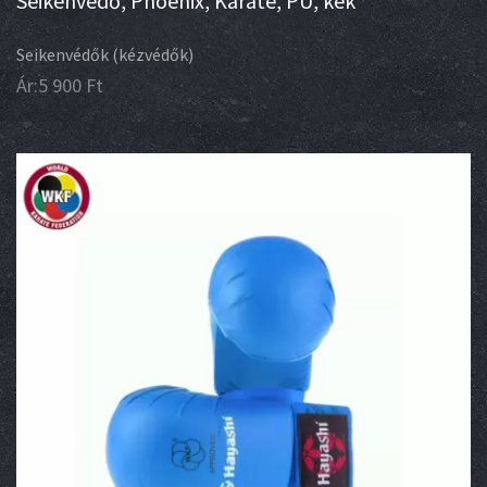
Seikenvédő, Phoenix, Karate, PU, kék
Seikenvédők (kézvédők)
Ár:
5 900
Ft