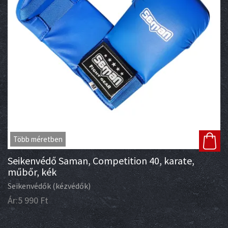
Több méretben
Seikenvédő Saman, Competition 40, karate,
műbőr, kék
Seikenvédők (kézvédők)
Ár:
5 990
Ft