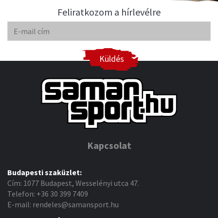
Feliratkozom a hírlevélre
Küldés
Kapcsolat
Budapesti szaküzlet:
Cím: 1077 Budapest, Wesselényi utca 47.
Telefon: +36 30 399 7409
E-mail: rendeles@samansport.hu