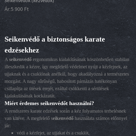
Seikenvédők (kézvédők)
Ár:
5 900
Ft
Seikenvédő a biztonságos karate
edzésekhez
A
seikenvédő
ergonomikus kialakításának köszönhetően stabilan
illeszkedik a kézre, így megfelelő védelmet nyújt a kézfejnek, az
ujjaknak és a csuklónak anélkül, hogy akadályozná a természetes
mozgást. A nagy sűrűségű, habosított párnázás hatékonyan
csillapítja az ütések erejét, ezáltal csökkenti a sérülések
kialakulásának kockázatát.
Miért érdemes seikenvédőt használni?
A rendszeres karate edzések során a kéz folyamatos terhelésnek
van kitéve. A megfelelő s
eikenvédő
használata számos előnnyel
jár:
védi a kézfejet, az ujjakat és a csuklót,