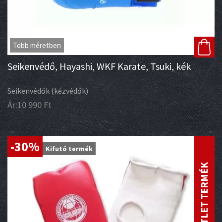
Több méretben
Seikenvédő, Hayashi, WKF Karate, Tsuki, kék
Seikenvédők (kézvédők)
Ár:
10 990
Ft
-30%
Kifutó termék
OUTLET TERMÉK