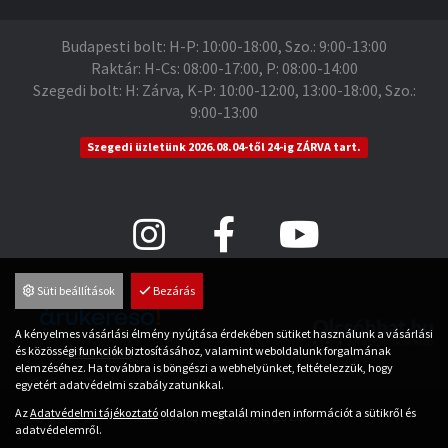
Budapesti bolt: H-P: 10:00-18:00, Szo.: 9:00-13:00
Raktár: H-Cs: 08:00-17:00, P: 08:00-14:00
Szegedi bolt: H: Zárva, K-P: 10:00-12:00, 13:00-18:00, Szo.:
9:00-13:00
Szegedi üzletünk 2026.08.04-től 24-ig ZÁRVA tart.
Süti beállítások
Bezárás
A kényelmes vásárlási élmény nyújtása érdekében sütiket használunk a vásárlási
és közösségi funkciók biztosításához, valamint weboldalunk forgalmának
Árukereső.hu
elemzéséhez. Ha továbbra is böngészi a webhelyünket, feltételezzük, hogy
egyetért adatvédelmi szabályzatunkkal.
Az
Adatvédelmi tájékoztató
oldalon megtalál minden információt a sütikről és
© Saman Sport.hu 2026
adatvédelemről.