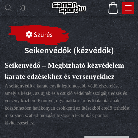
Szűrés
Seikenvédők (kézvédők)
Seikenvédő – Megbízható kézvédelem
karate edzésekhez és versenyekhez
A s
eikenvédő
a karate egyik legfontosabb védőfelszerelése,
amely a kézfej, az ujjak és a csukló védelmét szolgálja edzés és
verseny közben. Könnyű, ugyanakkor tartós kialakításának
köszönhetően hatékonyan csökkenti az ütésekből eredő terhelést,
miközben szabad mozgást biztosít a technikák pontos
kivitelezéséhez.