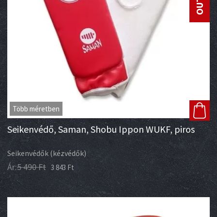
Több méretben
Seikenvédő, Saman, Shobu Ippon WUKF, piros
Seikenvédők (kézvédők)
Ár:
5 490
Ft
3 843
Ft