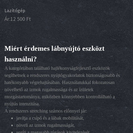
Lazítógép
Ár:
12 500
Ft
Miért érdemes lábnyújtó eszközt
használni?
A kategóriában található hajlékonyságfejlesztő eszközök
segíthetnek a rendszeres nyújtógyakorlatok biztonságosabb és
hatékonyabb végrehajtásában. Használatukkal fokozatosan
növelhető az izmok rugalmassága és az ízületek
mozgástartománya, miközben könnyebben kontrollálható a
nyújtás intenzitása.
A rendszeres stretching számos előnnyel jár:
javítja a csípő és a lábak mobilitását,
növeli az izmok rugalmasságát,
segíti a magasabb rúgások kivitelezését,