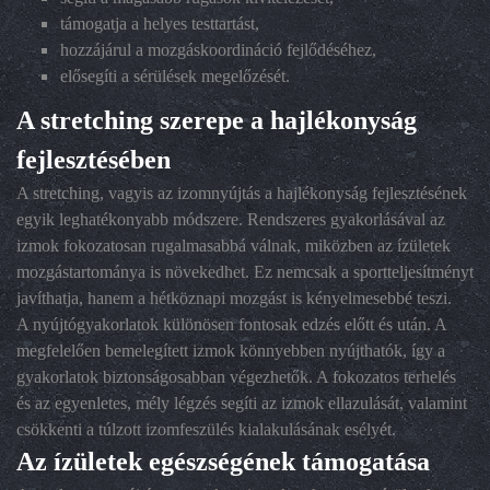
támogatja a helyes testtartást,
hozzájárul a mozgáskoordináció fejlődéséhez,
elősegíti a sérülések megelőzését.
A stretching szerepe a hajlékonyság
fejlesztésében
A stretching, vagyis az izomnyújtás a hajlékonyság fejlesztésének
egyik leghatékonyabb módszere. Rendszeres gyakorlásával az
izmok fokozatosan rugalmasabbá válnak, miközben az ízületek
mozgástartománya is növekedhet. Ez nemcsak a sportteljesítményt
javíthatja, hanem a hétköznapi mozgást is kényelmesebbé teszi.
A nyújtógyakorlatok különösen fontosak edzés előtt és után. A
megfelelően bemelegített izmok könnyebben nyújthatók, így a
gyakorlatok biztonságosabban végezhetők. A fokozatos terhelés
és az egyenletes, mély légzés segíti az izmok ellazulását, valamint
csökkenti a túlzott izomfeszülés kialakulásának esélyét.
Az ízületek egészségének támogatása