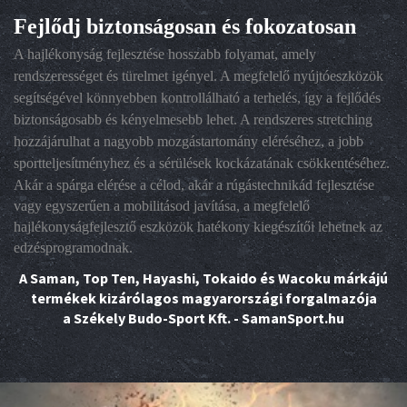
Fejlődj biztonságosan és fokozatosan
A hajlékonyság fejlesztése hosszabb folyamat, amely
rendszerességet és türelmet igényel. A megfelelő nyújtóeszközök
segítségével könnyebben kontrollálható a terhelés, így a fejlődés
biztonságosabb és kényelmesebb lehet. A rendszeres stretching
hozzájárulhat a nagyobb mozgástartomány eléréséhez, a jobb
sportteljesítményhez és a sérülések kockázatának csökkentéséhez.
Akár a spárga elérése a célod, akár a rúgástechnikád fejlesztése
vagy egyszerűen a mobilitásod javítása, a megfelelő
hajlékonyságfejlesztő eszközök hatékony kiegészítői lehetnek az
edzésprogramodnak.
A Saman, Top Ten, Hayashi, Tokaido és Wacoku márkájú
termékek kizárólagos magyarországi forgalmazója
a Székely Budo-Sport Kft. - SamanSport.hu