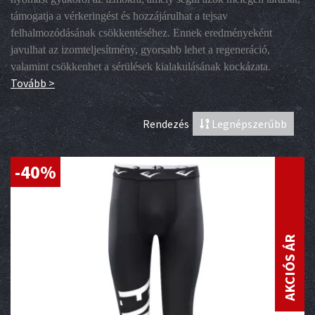
támogatja a vérkeringést és hozzájárulhat a tejsav
felhalmozódásának csökkentéséhez. Ennek eredményeként
javulhat az izomteljesítmény, gyorsabb lehet a regeneráció,
valamint csökkenhet a sérülések kialakulásának kockázata.
Tovább >
Rendezés
Legnépszerűbb
-40%
AKCIÓS ÁR