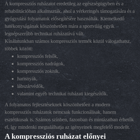
A kompressziós ruházatot eredetileg az egészségügyben és a
rehabilitációban alkalmazták, ahol a vérkeringés támogatására és a
gyógyulási folyamatok elősegítésére használták. Kiemelkedő
hatékonyságának köszönhetően mára a sportvilág egyik
legnépszerűbb technikai ruházatává vált.
Kínálatunkban számos kompressziós termék közül válogathatsz,
többek között:
kompressziós felsők,
kompressziós nadrágok,
kompressziós zoknik,
harisnyák,
lábszárvédők,
valamint egyéb technikai ruházati kiegészítők.
A folyamatos fejlesztéseknek köszönhetően a modern
kompressziós ruházatok nemcsak funkcionálisak, hanem
esztétikusak is. Számos színben, fazonban és mintázatban érhetők
el, így mindenki megtalálhatja az igényeinek megfelelő modellt.
A kompressziós ruházat előnyei