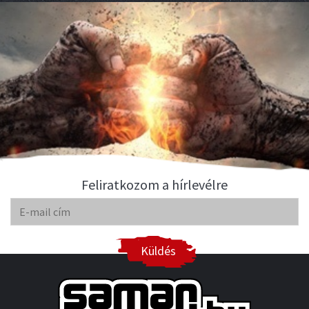
Feliratkozom a hírlevélre
Küldés