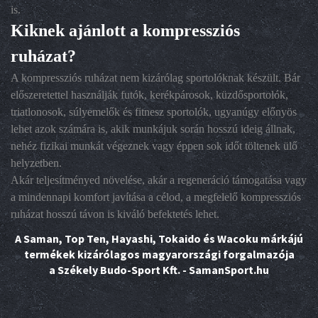
is.
Kiknek ajánlott a kompressziós
ruházat?
A kompressziós ruházat nem kizárólag sportolóknak készült. Bár
előszeretettel használják futók, kerékpárosok, küzdősportolók,
triatlonosok, súlyemelők és fitnesz sportolók, ugyanúgy előnyös
lehet azok számára is, akik munkájuk során hosszú ideig állnak,
nehéz fizikai munkát végeznek vagy éppen sok időt töltenek ülő
helyzetben.
Akár teljesítményed növelése, akár a regeneráció támogatása vagy
a mindennapi komfort javítása a célod, a megfelelő kompressziós
ruházat hosszú távon is kiváló befektetés lehet.
A Saman, Top Ten, Hayashi, Tokaido és Wacoku márkájú
termékek kizárólagos magyarországi forgalmazója
a Székely Budo-Sport Kft. - SamanSport.hu