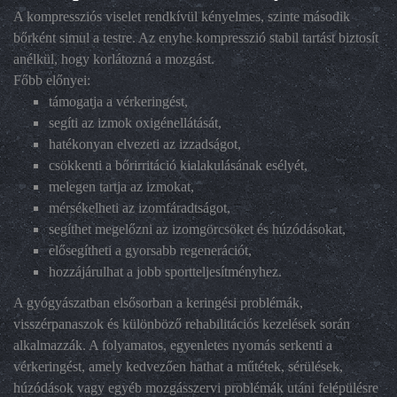
A kompressziós viselet rendkívül kényelmes, szinte második
bőrként simul a testre. Az enyhe kompresszió stabil tartást biztosít
anélkül, hogy korlátozná a mozgást.
Főbb előnyei:
támogatja a vérkeringést,
segíti az izmok oxigénellátását,
hatékonyan elvezeti az izzadságot,
csökkenti a bőrirritáció kialakulásának esélyét,
melegen tartja az izmokat,
mérsékelheti az izomfáradtságot,
segíthet megelőzni az izomgörcsöket és húzódásokat,
elősegítheti a gyorsabb regenerációt,
hozzájárulhat a jobb sportteljesítményhez.
A gyógyászatban elsősorban a keringési problémák,
visszérpanaszok és különböző rehabilitációs kezelések során
alkalmazzák. A folyamatos, egyenletes nyomás serkenti a
vérkeringést, amely kedvezően hathat a műtétek, sérülések,
húzódások vagy egyéb mozgásszervi problémák utáni felépülésre