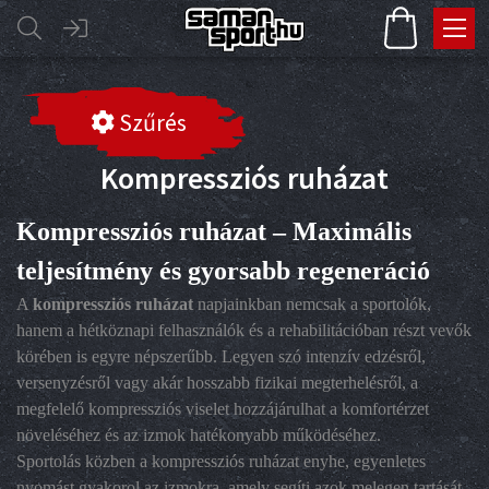
Szűrés
Kompressziós ruházat
Kompressziós ruházat – Maximális
teljesítmény és gyorsabb regeneráció
A
kompressziós ruházat
napjainkban nemcsak a sportolók,
hanem a hétköznapi felhasználók és a rehabilitációban részt vevők
körében is egyre népszerűbb. Legyen szó intenzív edzésről,
versenyzésről vagy akár hosszabb fizikai megterhelésről, a
megfelelő kompressziós viselet hozzájárulhat a komfortérzet
növeléséhez és az izmok hatékonyabb működéséhez.
Sportolás közben a kompressziós ruházat enyhe, egyenletes
nyomást gyakorol az izmokra, amely segíti azok melegen tartását,