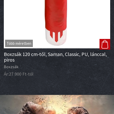
Több méretben
Boxzsák 120 cm-től, Saman, Classic, PU, lánccal,
piros
Boxzsák
Ár:
27 900
Ft
-tól