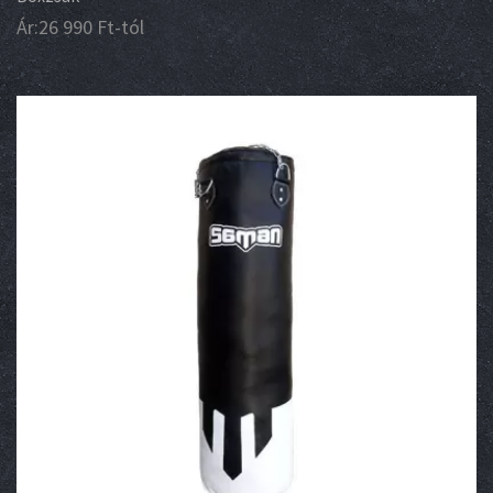
Ár:
26 990
Ft
-tól