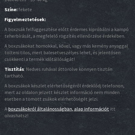
Színe:
fekete
Figyelmeztetések:
A boxzsák felfüggesztése előtt érdemes kipróbálni a kampó
teherbírását, a megfelelő rögzítés ellenőrzése érdekében.
A boxzsákokat homokkal, kővel, vagy más kemény anyaggal
tölteni tilos, mert balesetveszélyes lehet, és jelentősen
csökkenti a termék időtállóságát!
Tisztítás
: Nedves ruhával áttörölve könnyen tisztán
tartható.
A boxzsákok készlet elérhetőségéről érdeklődj telefonon,
mert az oldalon jelzett készlet információ nem minden
esetben a tömött zsákok elérhetőségét jelzi.
A
boxzsákokról általánosságban, alap információt
itt
olvashatsz!