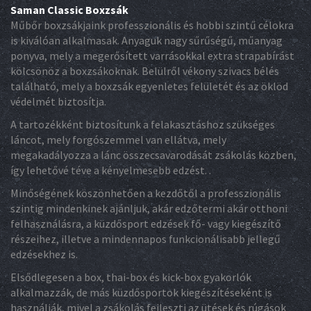
Saman Classic Boxzsák
Műbőr boxzsákjaink professzionális és hobbi szintű célokra
is kiválóan alkalmasak. Anyaguk nagy sűrűségű, műanyag
ponyva, mely a megerősített varrásokkal extra strapabírást
kölcsönöz a boxzsákoknak. Belülről vékony szivacs bélés
található, mely a boxzsák egyenletes felületét és az öklöd
védelmét biztosítja.
A tartozékként biztosítunk a felakasztáshoz szükséges
láncot, mely forgószemmel van ellátva, mely
megakadályozza a lánc összecsavarodását zsákolás közben,
így lehetővé téve a kényelmesebb edzést. .
Minőségének köszönhetően a kezdőtől a professzionális
szintig mindenkinek ajánljuk, akár edzőtermi akár otthoni
felhasználásra, a küzdősport edzések fő- vagy kiegészítő
részeihez, illetve a mindennapos funkcionálisabb jellegű
edzésekhez is.
Elsődlegesen a box, thai-box és kick-box gyakorlók
alkalmazzák, de más küzdősportok kiegészítéseként is
használják, mivel a zsákolás fejleszti az ütések és rúgások