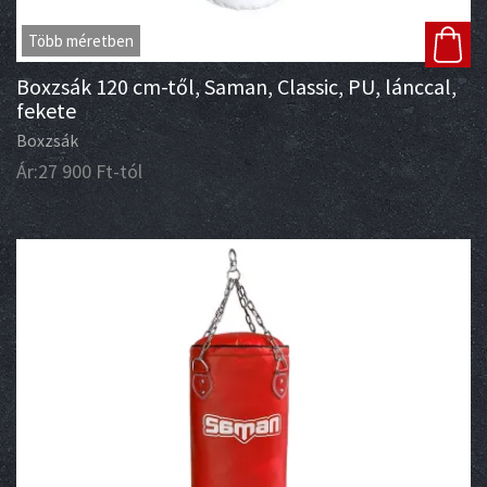
Több méretben
Boxzsák 120 cm-től, Saman, Classic, PU, lánccal,
fekete
Boxzsák
Ár:
27 900
Ft
-tól