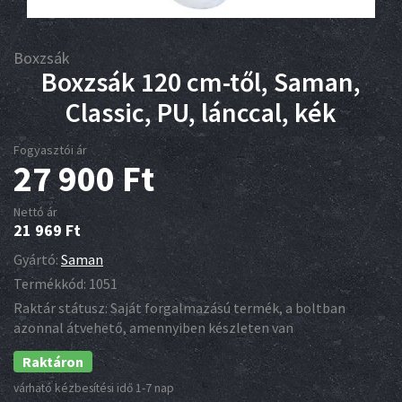
Boxzsák
Boxzsák 120 cm-től, Saman,
Classic, PU, lánccal, kék
Fogyasztói ár
27 900
Ft
Nettó ár
21 969
Ft
Gyártó:
Saman
Termékkód:
1051
Raktár státusz:
Saját forgalmazású termék, a boltban
azonnal átvehető, amennyiben készleten van
Raktáron
várható kézbesítési idő 1-7 nap