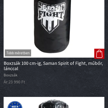
Több méretben
Boxzsák 100 cm-ig, Saman Spirit of Fight, műbőr,
lánccal
Boxzsák
Ár:
23 990
Ft