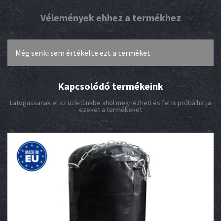
Vélemények ehhez a termékhez
Még senki sem értékelte ezt a terméket
Kapcsolódó termékeink
Látogassanak el az üzletünkbe ahol megnézheti és fel is próbálhatja
ezeket a termékeket