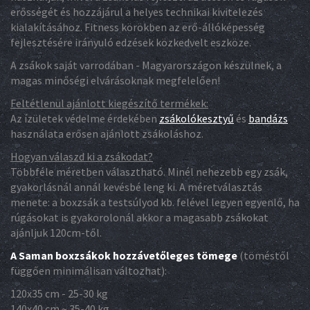
erősségét és hozzájárul a helyes technikai kivitelezés
kialakításához. Fitness körökben az erő-állóképesség
fejlesztésére irányuló edzések közkedvelt eszköze.
A zsákok saját varrodában - Magyarországon készülnek, a
magas minőségi elvárásoknak megfelelően!
Feltétlenül ajánlott kiegészítő termékek:
Az ízületek védelme érdekében
zsákolókesztyű
és
bandázs
használata erősen ajánlott zsákoláshoz.
Hogyan válaszd ki a zsákodat?
Többféle méretben választható. Minél nehezebb egy zsák,
gyakorlásnál annál kevésbé leng ki. A méretválasztás
menete: a boxzsák a testsúlyod kb. felével legyen egyenlő, ha
rúgásokat is gyakorolonál akkor a magasabb zsákokat
ajánljuk 120cm-től.
A Saman boxzsákok hozzávetőleges tömege
(töméstől
függően minimálisan változhat):
120x35 cm - 25-30 kg
140x40 cm ~ 35-40 kg