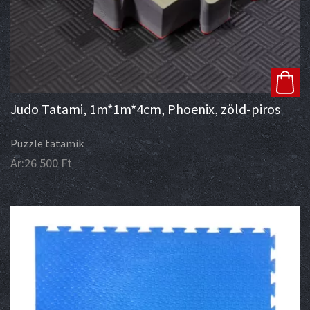
Judo Tatami, 1m*1m*4cm, Phoenix, zöld-piros
Puzzle tatamik
Ár:
26 500
Ft