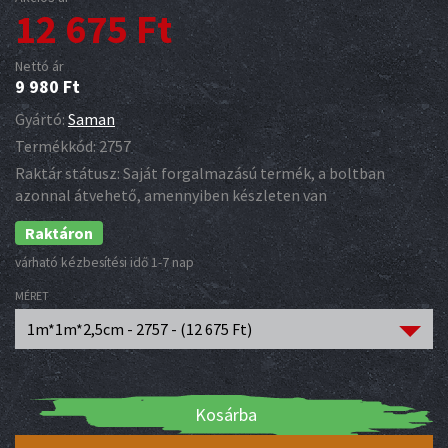
12 675
Ft
Nettó ár
9 980
Ft
Gyártó:
Saman
Termékkód:
2757
Raktár státusz:
Saját forgalmazású termék, a boltban
azonnal átvehető, amennyiben készleten van
Raktáron
várható kézbesítési idő 1-7 nap
MÉRET
1m*1m*2,5cm - 2757 - (
12 675
Ft
)
Kosárba