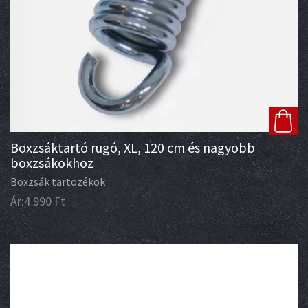
Boxzsáktartó rugó, XL, 120 cm és nagyobb
boxzsákokhoz
Boxzsák tartozékok
Ár:
4 990
Ft