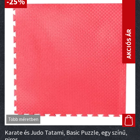
-25%
AKCIÓS ÁR
Több méretben
Karate és Judo Tatami, Basic Puzzle, egy színű,
piros