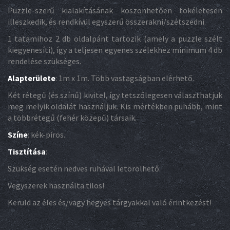
Puzzle-szerű kialakításának köszönhetően tökéletesen
illeszkedik, és rendkívül egyszerű összerakni/szétszedni.
1 tatamihoz 2 db oldalpánt tartozik (amely a puzzle szélt
kiegyenesíti), így a teljesen egyenes szélekhez minimum 4 db
rendelése szükséges.
Alapterülete
: 1m x 1m. Több vastagságban elérhető.
Két rétegű (és színű) kivitel, így tetszőlegesen választhatjuk
meg melyik oldalát használjuk. Kis mértékben puhább, mint
a többrétegű (fehér közepű) társaik.
Színe
: kék-piros.
Tisztítása
:
Szükség esetén nedves ruhával letörölhető.
Vegyszerek használta tilos!
Kerüld az éles és/vagy hegyes tárgyakkal való érintkezést!