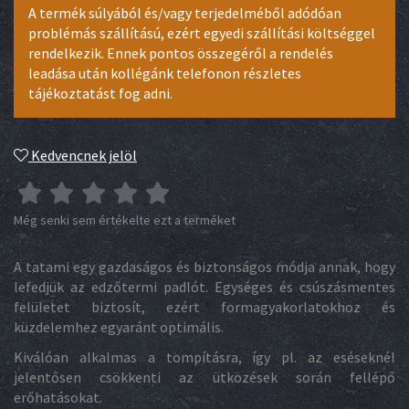
A termék súlyából és/vagy terjedelméből adódóan
problémás szállítású, ezért egyedi szállítási költséggel
rendelkezik. Ennek pontos összegéről a rendelés
leadása után kollégánk telefonon részletes
tájékoztatást fog adni.
Kedvencnek jelöl
Még senki sem értékelte ezt a terméket
A tatami egy gazdaságos és biztonságos módja annak, hogy
lefedjük az edzőtermi padlót. Egységes és csúszásmentes
felületet biztosít, ezért formagyakorlatokhoz és
küzdelemhez egyaránt optimális.
Kiválóan alkalmas a tompításra, így pl. az eséseknél
jelentősen csökkenti az ütközések során fellépő
erőhatásokat.