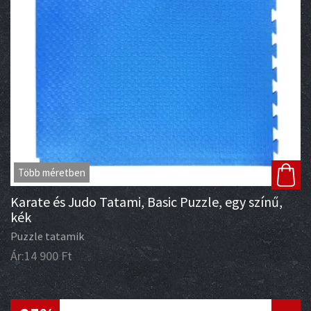
Több méretben
Karate és Judo Tatami, Basic Puzzle, egy színű,
kék
Puzzle tatamik
Ár:
14 900
Ft