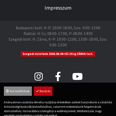
Impresszum
Budapesti bolt: H-P: 10:00-18:00, Szo.: 9:00-13:00
Raktár: H-Cs: 08:00-17:00, P: 08:00-14:00
Szegedi bolt: H: Zárva, K-P: 10:00-12:00, 13:00-18:00, Szo.:
9:00-13:00
Szegedi üzletünk 2026.08.04-től 24-ig ZÁRVA tart.
Süti beállítások
Bezárás
A kényelmes vásárlási élmény nyújtása érdekében sütiket használunk a vásárlási
és közösségi funkciók biztosításához, valamint weboldalunk forgalmának
Árukereső.hu
elemzéséhez. Ha továbbra is böngészi a webhelyünket, feltételezzük, hogy
egyetért adatvédelmi szabályzatunkkal.