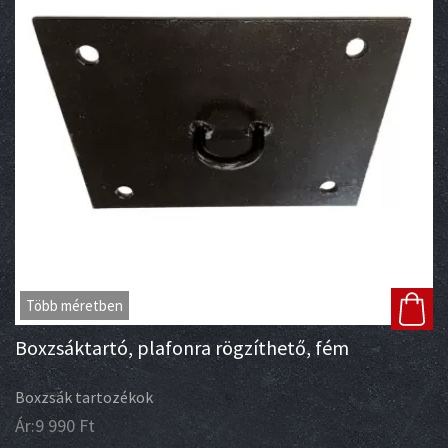
Több méretben
Boxzsáktartó, plafonra rögzíthető, fém
Boxzsák tartozékok
Ár:
9 990
Ft