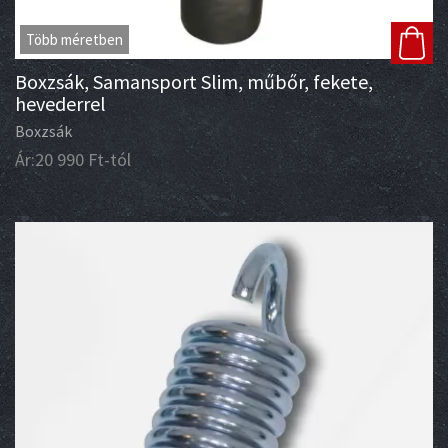
Több méretben
Boxzsák, Samansport Slim, műbőr, fekete,
hevederrel
Boxzsák
Ár:
20 990
Ft
-tól