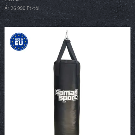
Ár:
26 990
Ft
-tól