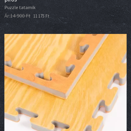
Puzzle tatamik
Ár:
14 900
Ft
11 175
Ft