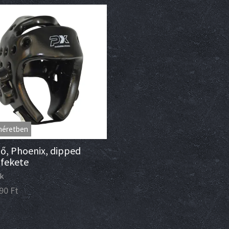
méretben
ő, Phoenix, dipped
 fekete
k
90
Ft