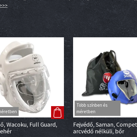
>>>
Több színben és
méretben
méretben
ő, Wacoku, Full Guard,
Fejvédő, Saman, Competi
fehér
arcvédő nélküli, bőr