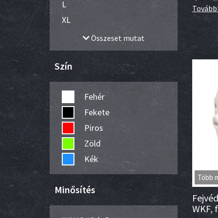
L
Tovább
XL
Összeset mutat
Szín
Fehér
Fekete
Piros
Zöld
Kék
Több 
Minősítés
Fejvéd
WKF, 