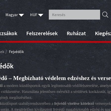
Magyar
HUF
xzsákok
Felszerelések
Ruházat
Kiegés
sek
Fejvédők
védők
édő – Megbízható védelem edzéshez és vers
dő
a modern küzdősportok egyik legfontosabb védőfelszerelése, amelynek
 csökkentése. Használata jelentősen mérsékli a sérülések kockázatát, íg
gének megőrzéséhez.
küzdősport szabályrendszerében a
fejvédő viselése kötelező
versenyeke
 során. A megfelelően kiválasztott fejvédő magabiztosabb edzést és na