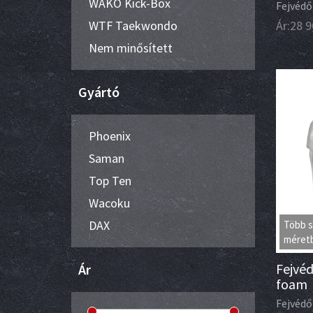
WAKO Kick-Box
Fejvédő
WTF Taekwondo
Ár:
28 9
Nem minősített
Gyártó
Phoenix
Saman
Top Ten
Wacoku
DAX
Több s
méret
Fejvéd
Ár
foam
Fejvédő