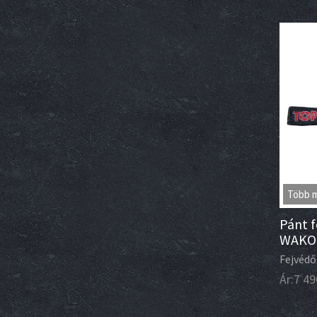
Több 
Pánt f
WAKO
Fejvédő
Ár:
7 49