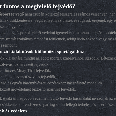
 fontos a megfelelő fejvédő?
sport fejvédő
nem csupán kötelező felszerelés számos versenyen, han
ának csökkentésére. Segít elnyelni az ütések és rúgások erejének egy ré
seket egyaránt.
öző küzdősportok eltérő védelmi igényeket támasztanak, ezért többféle 
nem számít szabályos támadási felületnek, addig kick-boxban vagy más
s szempont.
öző kialakítások különböző sportágakhoz
ők kialakítása mindig az adott sportág szabályaihoz igazodik. Léteznek
ölvíváshoz tervezett fejvédők,
ick-box és Muay Thai fejvédők,
ratéhoz tervezett szivacs fejvédők,
MA és egyéb harcművészeti edzésekhez használható modellek,
kozott arcvédelmet biztosító sparring fejvédők.
 gyakran nagyobb védelmet nyújtó fejvédő használatát javasolják az e
 csökkenteni a rendszeres sparring során fellépő terhelést és a sérülések
k és védelem