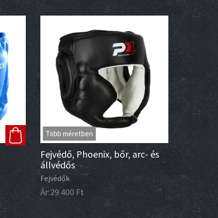
Több méretben
Fejvédő, Phoenix, bőr, arc- és
állvédős
Fejvédők
Ár:
29 400
Ft