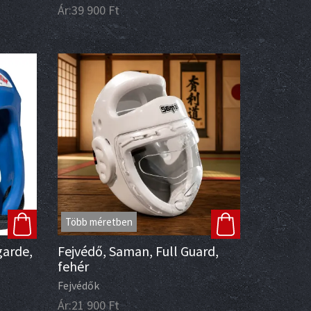
Ár:
39 900
Ft
Több méretben
garde,
Fejvédő, Saman, Full Guard,
fehér
Fejvédők
Ár:
21 900
Ft