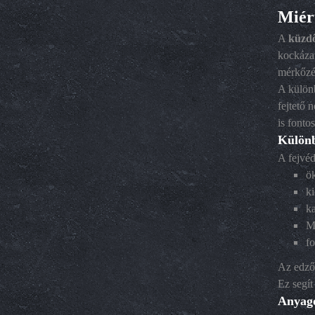
Miért
A
küzdő
kockázat
mérkőzé
A különb
fejtető 
is fonto
Különb
A fejvéd
ök
k
ka
M
fo
Az edzők
Ez segít
Anyago