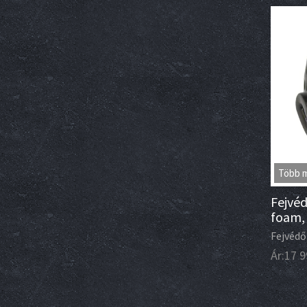
Több 
Fejvéd
foam,
Fejvédő
Ár:
17 9