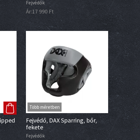
Fejvédők
Ár:
17 990
Ft
Több méretben
Dipped
Fejvédő, DAX Sparring, bőr,
fekete
Fejvédők