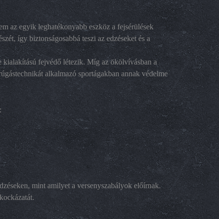
em az egyik leghatékonyabb eszköz a fejsérülések
szét, így biztonságosabbá teszi az edzéseket és a
kialakítású fejvédő létezik. Míg az ökölvívásban a
 rúgástechnikát alkalmazó sportágakban annak védelme
:
dzéseken, mint amilyet a versenyszabályok előírnak.
 kockázatát.