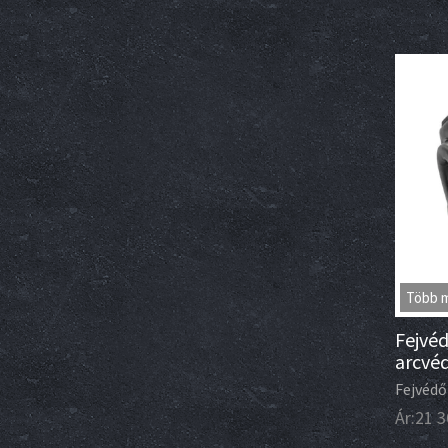
Több 
Fejvéd
arcvé
Fejvédő
Ár:
21 3