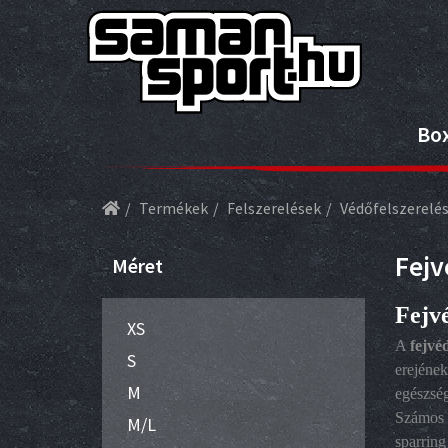
Bo
Termékek
Felszerelések
Védőfelszerelé
Fej
Méret
Fejv
XS
A
fejvé
S
erejének
M
egészsé
Számos 
M/L
sparring