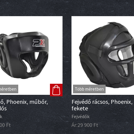
méretben
Több méretben
ő, Phoenix, műbőr,
Fejvédő rácsos, Phoenix, 
dős
fekete
k
Fejvédők
00
Ft
Ár:
29 900
Ft