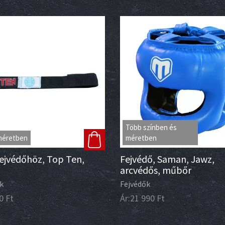
Több színben és
méretben
méretben
ejvédőhöz, Top Ten,
Fejvédő, Saman, Jawz,
arcvédős, műbőr
k
Fejvédők
0
Ft
Ár:
21 990
Ft