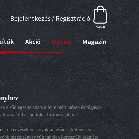
Bejelentkezés / Regisztráció
Kosár
zítők
Akció
Outlet
Magazin
enyhez
 elsődleges feladata a fejre mért ütések és rúgások
y hozzájárul a sportolók biztonságához és
n, de edzéseken is gyakran előírás, különösen
gyobb biztonságot nyújt minden korosztály számára.