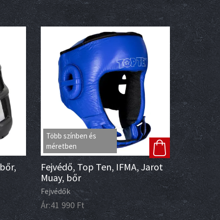
Több színben és
méretben
bőr,
Fejvédő, Top Ten, IFMA, Jarot
Muay, bőr
Fejvédők
Ár:
41 990
Ft