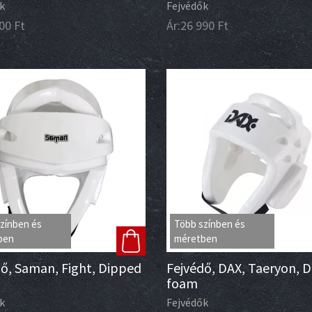
k
Fejvédők
00
Ft
Ár:
26 990
Ft
zínben és
Több színben és
ben
méretben
ő, Saman, Fight, Dipped
Fejvédő, DAX, Taeryon, 
foam
k
Fejvédők