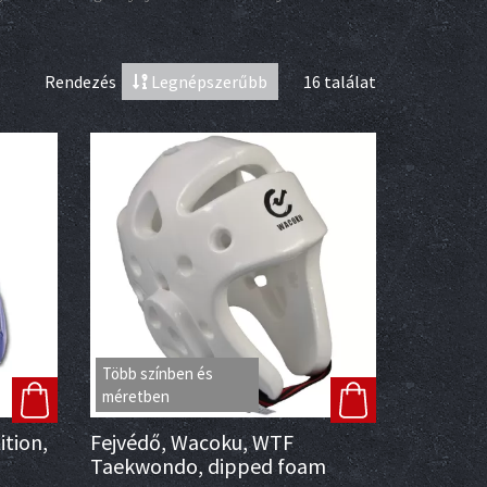
Rendezés
Legnépszerűbb
16 találat
Több színben és
méretben
tion,
Fejvédő, Wacoku, WTF
Taekwondo, dipped foam