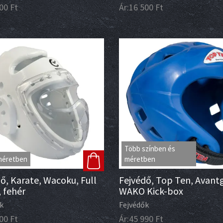
00
Ft
Ár:
16 500
Ft
Több színben és
méretben
méretben
ő, Karate, Wacoku, Full
Fejvédő, Top Ten, Avant
 fehér
WAKO Kick-box
k
Fejvédők
00
Ft
Ár:
45 990
Ft