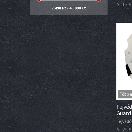
Ár:
13 9
7.490 Ft
-
45.990 Ft
Több 
Fejvéd
Guard,
Fejvédő
Ár:
25 9