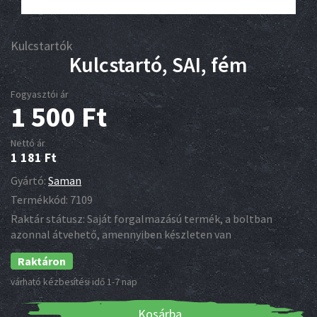
Kulcstartók
Kulcstartó, SAI, fém
Fogyasztói ár
1 500
Ft
Nettó ár
1 181
Ft
Gyártó:
Saman
Termékkód:
7109
Raktár státusz:
Saját forgalmazású termék, a boltban
azonnal átvehető, amennyiben készleten van
Raktáron
várható kézbesítési idő 1-7 nap
Kosárba