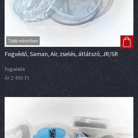
Több méretben
Fogvédő, Saman, Air, zselés, átlátszó, JR/SR
Fogvédők
Ár:
2 490
Ft