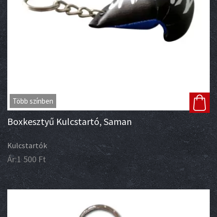
Több színben
Boxkesztyű Kulcstartó, Saman
Kulcstartók
Ár:
1 500
Ft