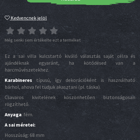
Kedvencnek jelöl
Még senki sem értékelte ezt a terméket
Ez a sai villa kulcstartó kiváló választás saját célra és
ajándéknak egyaránt, ha kötődésed van a
harcművészetekhez.
Karabineres
típusú, így dekorációként is használható
bárhol, ahova fel tudjuk akasztani (pl. táska).
Csavaros kivitelének köszönhetően biztonságosan
rögzíthető.
Anyaga
: fém.
A sai méretei:
Hosszúság: 68 mm