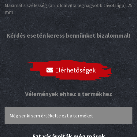
Maximális szélesség (a 2 oldalvilla legnagyobb távolsága): 25
mm
Kérdés esetén keress bennünket bizalommal!
Elérhetőségek
Vélemények ehhez a termékhez
Még senki sem értékelte ezt a terméket
Ezt vásárolták még mások