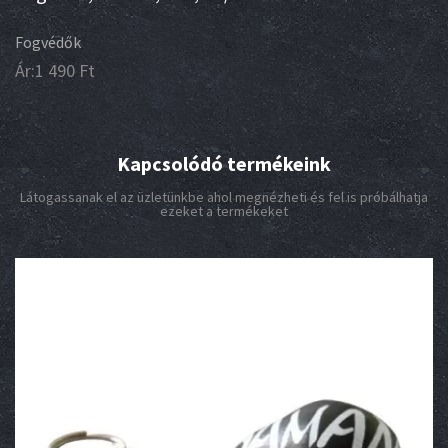
Fogvédők
Ár:
1 490
Ft
Kapcsolódó termékeink
Látogassanak el az üzletünkbe ahol megnézheti és fel is próbálhatja
ezeket a termékeket