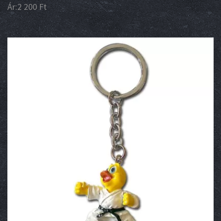
Ár:
2 200
Ft