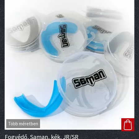
Több méretben
Fogvédő, Saman, kék, JR/SR