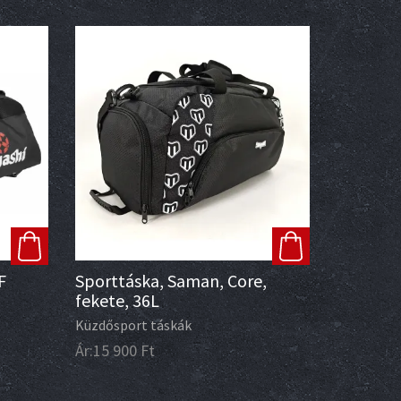
F
Sporttáska, Saman, Core,
fekete, 36L
Küzdősport táskák
Ár:
15 900
Ft