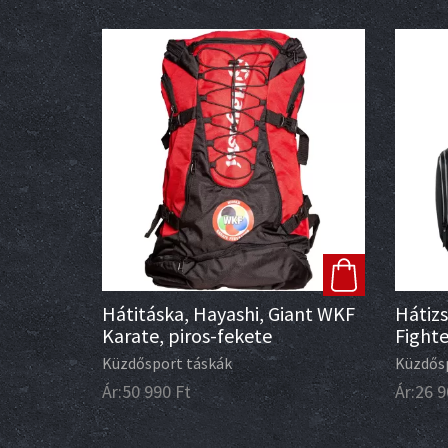
Hátitáska, Hayashi, Giant WKF
Hátizs
Karate, piros-fekete
Fighte
cm
Küzdősport táskák
Küzdős
Ár:
50 990
Ft
Ár:
26 9