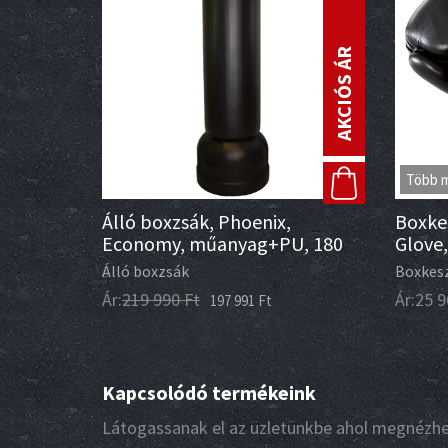
AKCIÓS ÁR
Több 
Álló boxzsák, Phoenix,
Boxke
Economy, műanyag+PU, 180
Glove,
cm, fekete
Álló boxzsák
Boxkes
Ár:
219 990
Ft
Ár:
25 9
197 991
Ft
Kapcsolódó termékeink
Látogassanak el az üzletünkbe ahol megnézhet