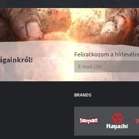
Feliratkozom a hírlevélr
ágainkról!
BRANDS