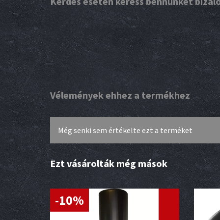
Kérdés esetén keress bennünket biza
Vélemények ehhez a termékhez
Még senki sem értékelte ezt a terméket
Ezt vásárolták még mások
-10%