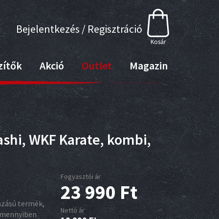
Bejelentkezés / Regisztráció
Kosár
zítők
Akció
Outlet
Magazin
ashi, WKF Karate, kombi,
Fogyasztói ár
23 990
Ft
azású termék,
Nettó ár
 amennyiben