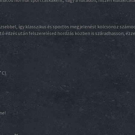
hatod normál sporttáskaként, vagy a hátadon, hiszen kialakítás
gy zsebbel, így klasszikus és sportos megjelenést kölcsönöz szám
ztó edzés után felszerelésed hordzás közben is száradhasson, ezze
C).
ne!