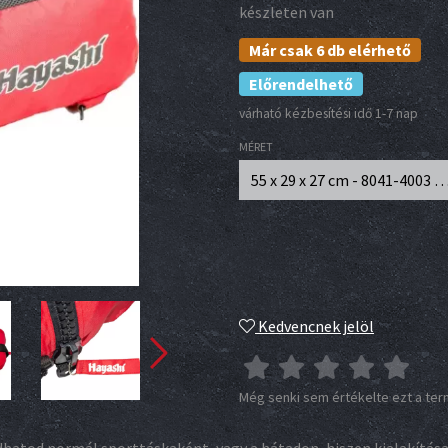
készleten van
Már csak 6 db elérhető
Előrendelhető
várható kézbesítési idő 1-7 nap
MÉRET
55 x 29 x 27 cm - 8041-4003 - 
Kedvencnek jelöl
Még senki sem értékelte ezt a te