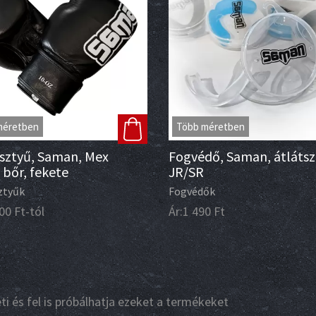
méretben
Több méretben
sztyű, Saman, Mex
Fogvédő, Saman, átlátsz
 bőr, fekete
JR/SR
ztyűk
Fogvédők
00
Ft
-tól
Ár:
1 490
Ft
i és fel is próbálhatja ezeket a termékeket