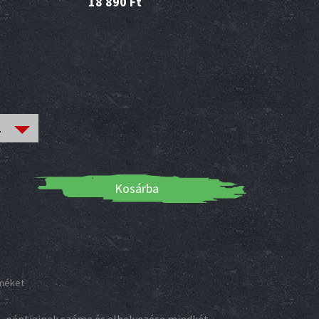
18 890
Ft
(
23 990
Ft
)
Kosárba
rméket