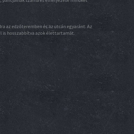
a, pántjainak száma és elhelyezése mindkét
odra az edzőteremben és az utcán egyaránt. Az
l is hosszabbítva azok élettartamát.