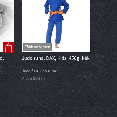
Több méretben
ó,
Judo ruha, DAX, Kids, 450g, kék
Judo és Aikido ruha
Ár:
26 990
Ft