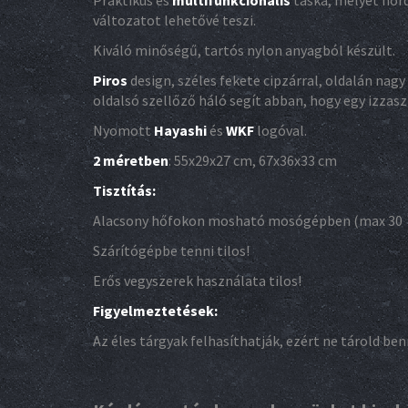
Praktikus és
multifunkcionális
táska, melyet hord
változatot lehetővé teszi.
Kiváló minőségű, tartós nylon anyagból készült.
Piros
design, széles fekete cipzárral, oldalán na
oldalsó szellőző háló segít abban, hogy egy izzas
Nyomott
Hayashi
és
WKF
logóval.
2 méretben
: 55x29x27 cm, 67x36x33 cm
Tisztítás:
Alacsony hőfokon mosható mosógépben (max 30 ˚
Szárítógépbe tenni tilos!
Erős vegyszerek használata tilos!
Figyelmeztetések:
Az éles tárgyak felhasíthatják, ezért ne tárold ben