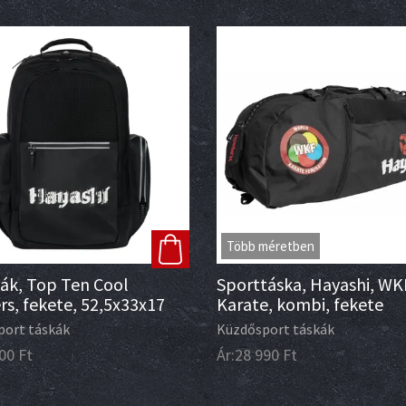
Több méretben
ák, Top Ten Cool
Sporttáska, Hayashi, WK
rs, fekete, 52,5x33x17
Karate, kombi, fekete
port táskák
Küzdősport táskák
00
Ft
Ár:
28 990
Ft