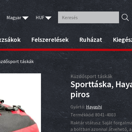
Magyar
HUF
xzsákok
Felszerelések
Ruházat
Kiegés
zdősport táskák
Küzdősport táskák
Sporttáska, Hay
piros
Gyártó:
Hayashi
Termékkód:
8041-4003
Raktár státusz:
Saját forgalm
a boltban azonnal átvehető,