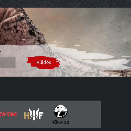
e
Küldés