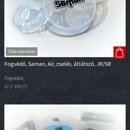
Több méretben
Fogvédő, Saman, Air, zselés, átlátszó, JR/SR
Fogvédők
Ár:
2 490
Ft