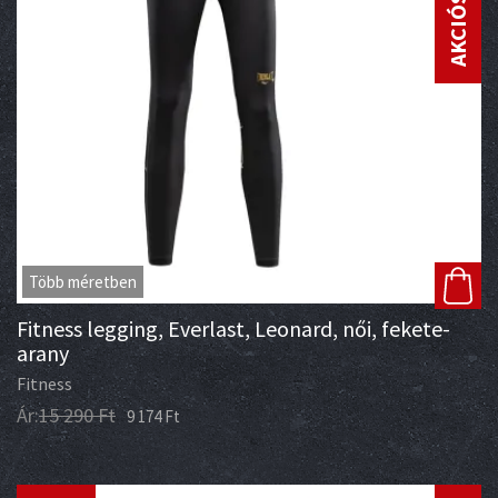
AKCIÓS ÁR
Több méretben
Fitness legging, Everlast, Leonard, női, fekete-
arany
Fitness
Ár:
15 290
Ft
9 174
Ft