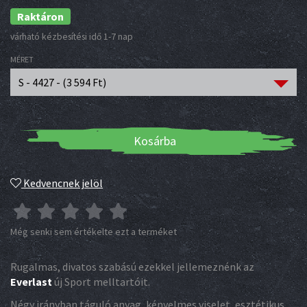
Raktáron
várható kézbesítési idő 1-7 nap
MÉRET
S - 4427 - (
3 594
Ft
)
Kosárba
Kedvencnek jelöl
Még senki sem értékelte ezt a terméket
Rugalmas, divatos szabású ezekkel jellemeznénk az
Everlast
új Sport melltartóit.
Négy irányban táguló anyag, kényelmes viselet, esztétikus