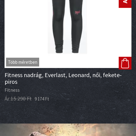
Több méretben
Fitness nadrág, Everlast, Leonard, női, fekete-
piros
Fitness
Ár:
15 290
Ft
9 174
Ft