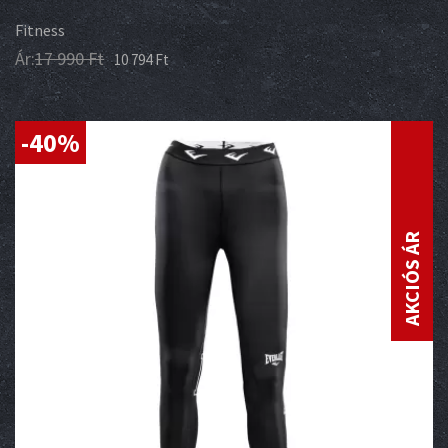
Fitness
Ár:
17 990
Ft
10 794
Ft
-40%
AKCIÓS ÁR