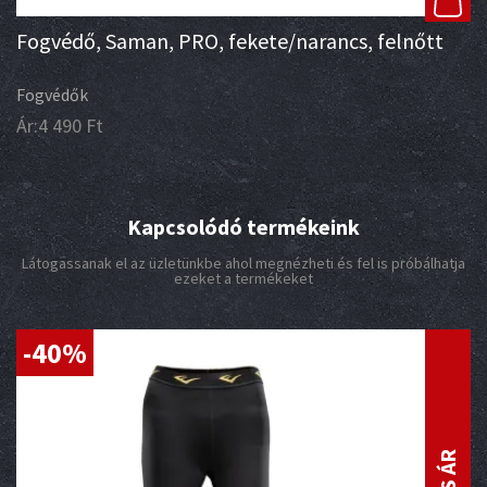
Fogvédő, Saman, PRO, fekete/narancs, felnőtt
Fogvédők
Ár:
4 490
Ft
Kapcsolódó termékeink
Látogassanak el az üzletünkbe ahol megnézheti és fel is próbálhatja
ezeket a termékeket
-40%