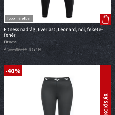
Több méretben
Fitness nadrág, Everlast, Leonard, női, fekete-
fehér
Fitness
Ár:
15 290
Ft
9 174
Ft
-40%
AKCIÓS ÁR