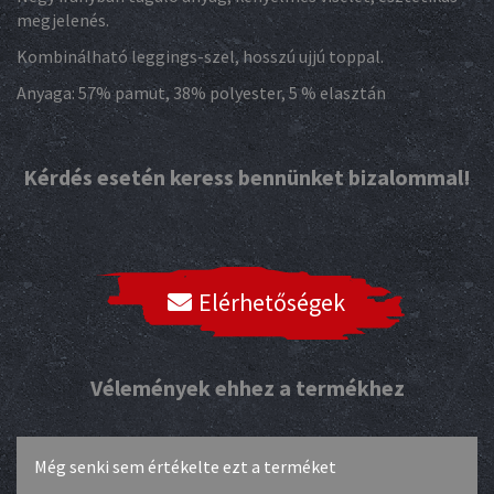
megjelenés.
Kombinálható leggings-szel, hosszú ujjú toppal.
Anyaga: 57% pamut, 38% polyester, 5 % elasztán
Kérdés esetén keress bennünket bizalommal!
Elérhetőségek
Vélemények ehhez a termékhez
Még senki sem értékelte ezt a terméket