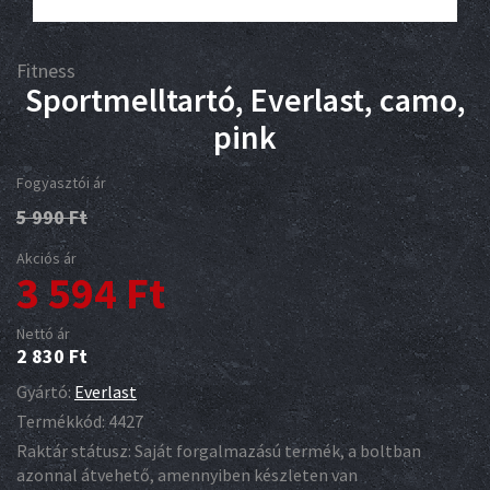
Fitness
Sportmelltartó, Everlast, camo,
pink
Fogyasztói ár
5 990
Ft
Akciós ár
3 594
Ft
Nettó ár
2 830
Ft
Gyártó:
Everlast
Termékkód:
4427
Raktár státusz:
Saját forgalmazású termék, a boltban
azonnal átvehető, amennyiben készleten van