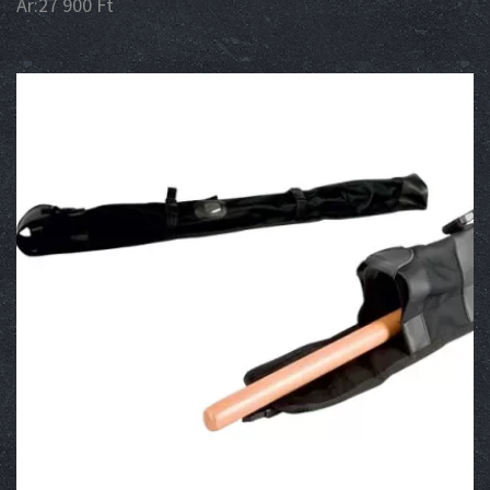
Ár:
27 900
Ft