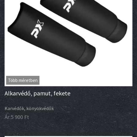
Több méretben
Alkarvédő, pamut, fekete
Karvédők, könyökvédők
Ár:
5 900
Ft