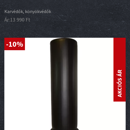
Karvédők, könyökvédők
Ár:
13 990
Ft
-10%
AKCIÓS ÁR