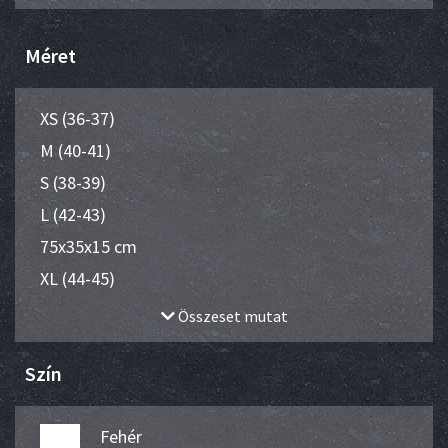
Méret
XS (36-37)
M (40-41)
S (38-39)
L (42-43)
75x35x15 cm
XL (44-45)
Összeset mutat
Szín
Fehér