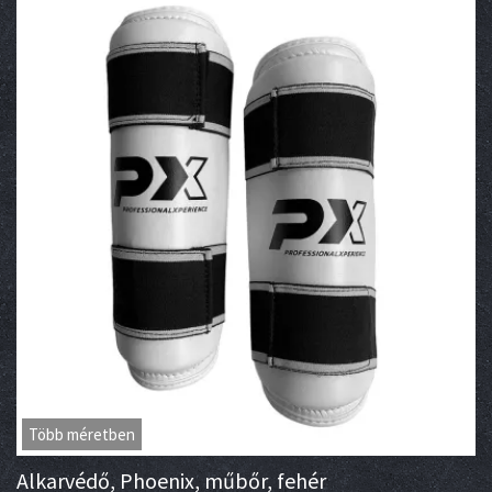
Több méretben
Alkarvédő, Phoenix, műbőr, fehér