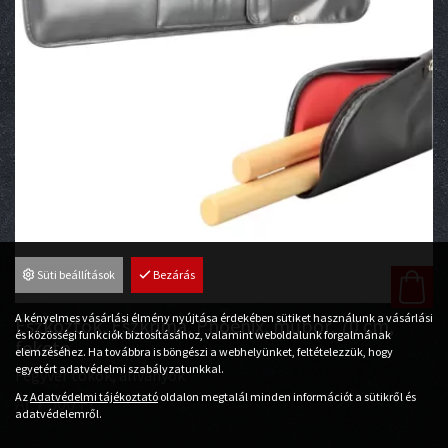
Süti beállítások
Bezárás
A kényelmes vásárlási élmény nyújtása érdekében sütiket használunk a vásárlási
Eszköztok, Eszkrima, Phoenix, műbőr, 70 cm,
és közösségi funkciók biztosításához, valamint weboldalunk forgalmának
fekete
elemzéséhez. Ha továbbra is böngészi a webhelyünket, feltételezzük, hogy
egyetért adatvédelmi szabályzatunkkal.
Fegyver tokok, állványok
Az
Adatvédelmi tájékoztató
oldalon megtalál minden információt a sütikről és
Ár:
7 500
Ft
adatvédelemről.