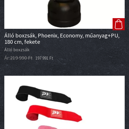
Álló boxzsák, Phoenix, Economy, műanyag+PU,
180 cm, fekete
Álló boxzsák
Ár:
219 990
Ft
197 991
Ft