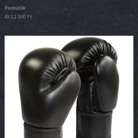
Pontütők
Ár:
12 500
Ft