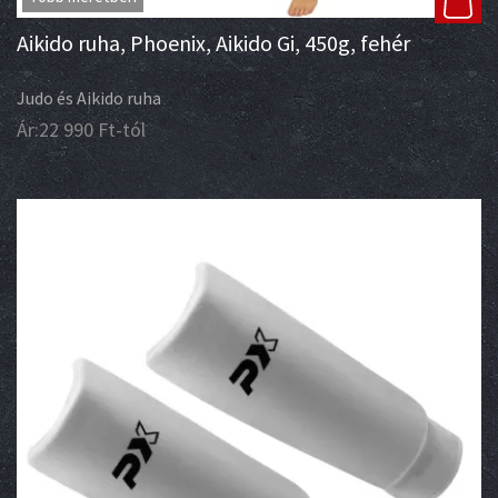
Aikido ruha, Phoenix, Aikido Gi, 450g, fehér
Judo és Aikido ruha
Ár:
22 990
Ft
-tól