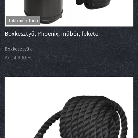
Több méretben
Boxkesztyű, Phoenix, műbőr, fekete
Boxkesztyűk
Ár:
14 900
Ft