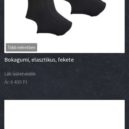
Több méretben
Bokagumi, elasztikus, fekete
Láb ízületvédők
Ár:
4 400
Ft