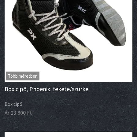
Több méretben
Box cipő, Phoenix, fekete/szürke
Box cipő
Ár:
23 800
Ft