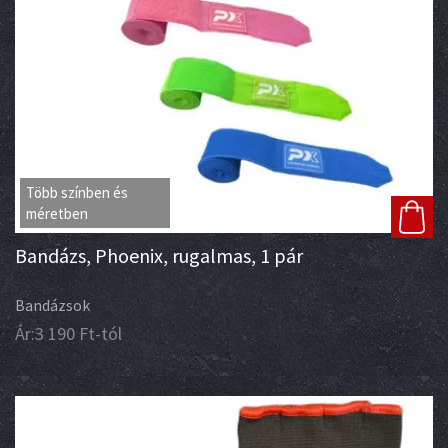
Több színben és
méretben
Bandázs, Phoenix, rugalmas, 1 pár
Bandázsok
Ár:
3 190
Ft
-tól