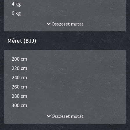
4 kg
6 kg
Összeset mutat
Méret (BJJ)
200 cm
220 cm
240 cm
260 cm
280 cm
300 cm
Összeset mutat