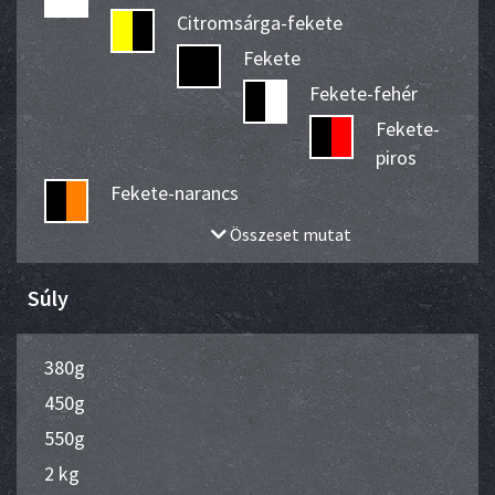
Citromsárga-fekete
Fekete
Fekete-fehér
Fekete-
piros
Fekete-narancs
Összeset mutat
Súly
380g
450g
550g
2 kg