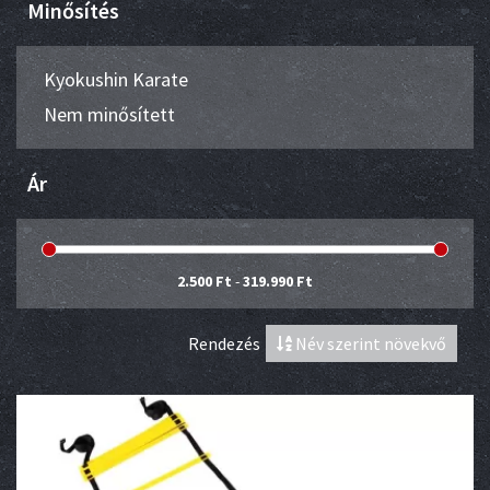
Minősítés
Kyokushin Karate
Nem minősített
Ár
2.500 Ft
-
319.990 Ft
Rendezés
Név szerint növekvő