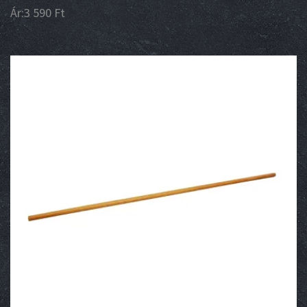
Ár:
3 590
Ft