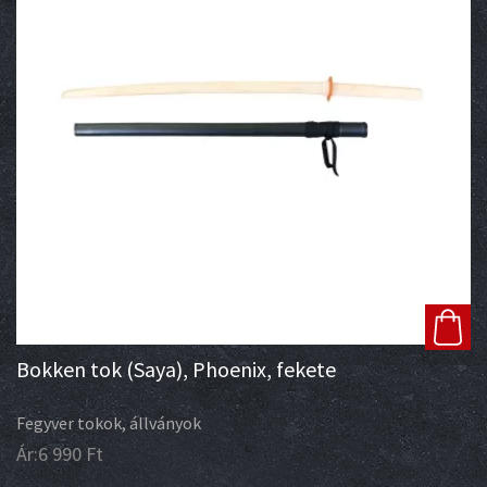
Bokken tok (Saya), Phoenix, fekete
Fegyver tokok, állványok
Ár:
6 990
Ft