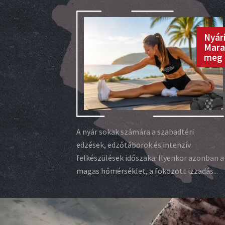
Nyári
Mara
meg 
A nyár sokak számára a szabadtéri
edzések, edzőtáborok és intenzív
felkészülések időszaka. Ilyenkor azonban a
magas hőmérséklet, a fokozott izzadás...