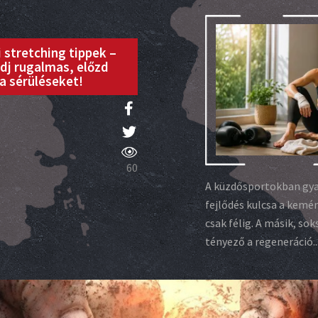
 stretching tippek –
dj rugalmas, előzd
a sérüléseket!
60
A küzdősportokban gyak
fejlődés kulcsa a kemén
csak félig. A másik, so
tényező a regeneráció...