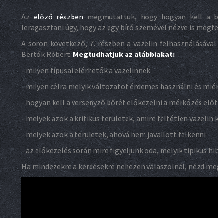
Az
előző részben
megmutattuk, hogy hogyan kell a ba
leragasztani úgy, hogy az egy bíró szemével nézve is megfe
A soron következő, 7. részben a vazelin felhasználásával
Bertók Róbert.
Megtudhatjuk az alábbiakat:
- milyen típusai elérhetők a vazelinnek
- milyen célra melyik változatot érdemes használni és mié
- hogyan kell a versenyző bőrét előkezelni a mérkőzés előt
- melyek azok a kritikus területek, amire feltétlen vazelin 
- melyek azok a területek, ahová nem javallott felkenni
- az előkezelés során mire figyeljünk oda, melyik tipikus hi
Ha mindezekre a kérdésekre nehezen válaszolnál, nézd me