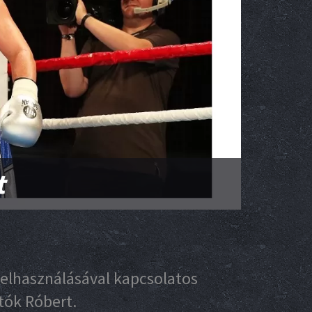
t
 felhasználásával kapcsolatos
tók Róbert.