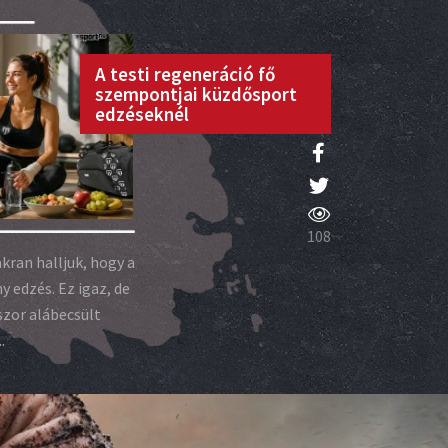
A testi regeneráció fő
szempontjai küzdősport
edzéseknél
108
ran halljuk, hogy a
y edzés. Ez igaz, de
kszor alábecsült
.