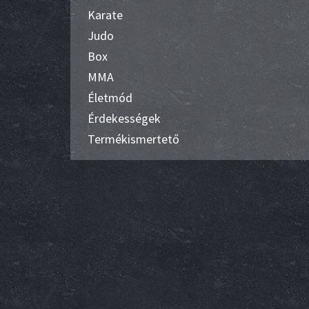
Karate
Judo
Box
MMA
Életmód
Érdekességek
Termékismertető