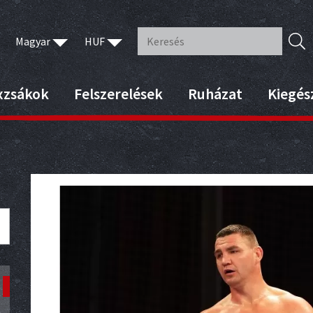
Magyar
HUF
xzsákok
Felszerelések
Ruházat
Kiegés