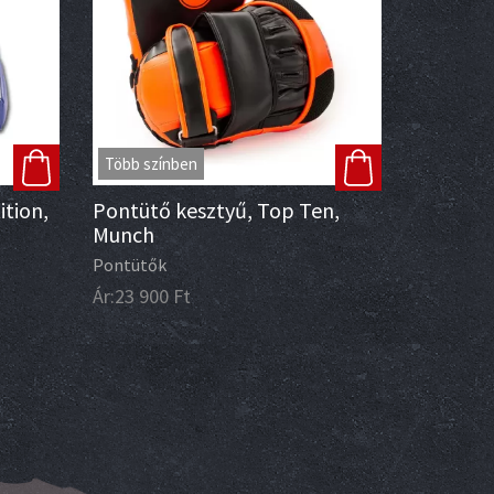
Több színben
tion,
Pontütő kesztyű, Top Ten,
Munch
Pontütők
Ár:
23 900
Ft