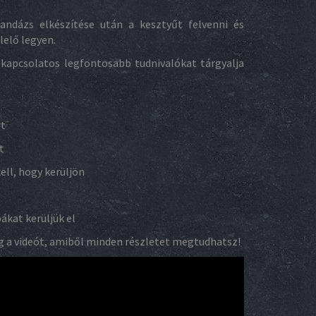
ndázs elkészítése után a kesztyűt felvenni és
lelő legyen.
 kapcsolatos legfontosabb tudnivalókat tárgyalja
rt
t
kell, hogy kerüljön
bákat kerüljük el
g a videót, amiből minden részletet megtudhatsz!