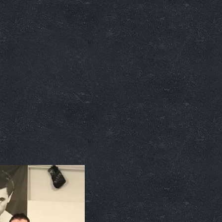
Box
Hughie Fury csak előr
2018. 03. 20.