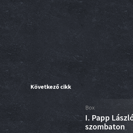
Következő cikk
20
Box
ár
I. Papp Lászl
szombaton