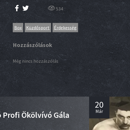
534
Box
Küzdősport
Érdekesség
Hozzászólások
Még nincs hozzászólás
20
Már
ó Profi Ökölvívó Gála