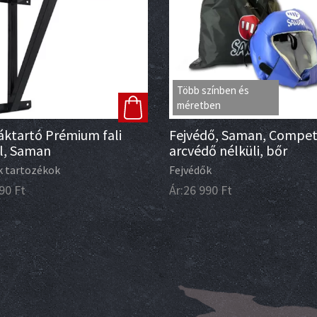
Több színben és
méretben
áktartó Prémium fali
Fejvédő, Saman, Competi
l, Saman
arcvédő nélküli, bőr
k tartozékok
Fejvédők
90
Ft
Ár:
26 990
Ft