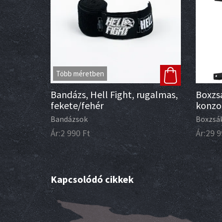
Több méretben
Bandázs, Hell Fight, rugalmas,
Boxzs
fekete/fehér
konzo
Bandázsok
Boxzsá
Ár:
2 990
Ft
Ár:
29 9
Kapcsolódó cikkek