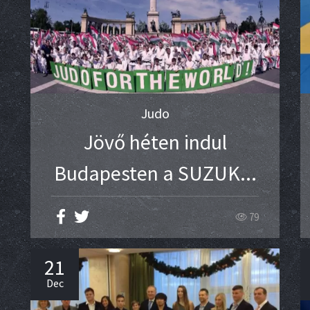
Judo
Jövő héten indul
Budapesten a SUZUK...
79
21
Dec