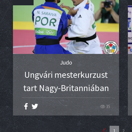
Judo
Ungvári mesterkurzust
tart Nagy-Britanniában
35
1
2