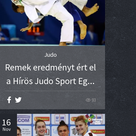
Judo
Remek eredményt ért el
a Hírös Judo Sport Eg...
93
16
Nov