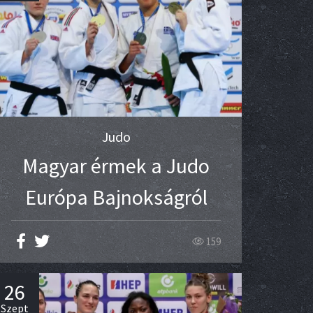
Judo
Magyar érmek a Judo
Európa Bajnokságról
159
26
Szept