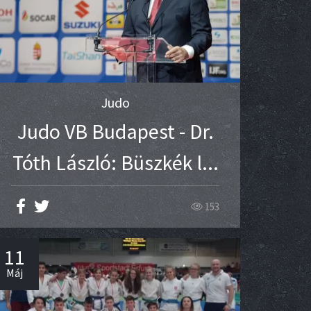
Judo
Judo VB Budapest - Dr.
Tóth László: Büszkék l...
153
11
Máj