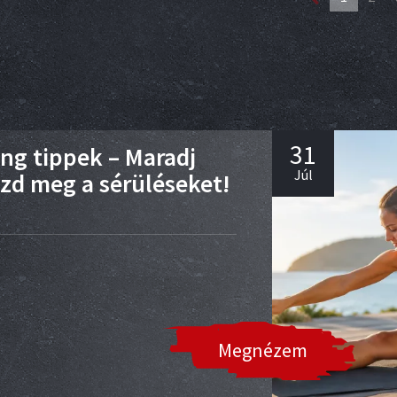
31
ing tippek – Maradj
Júl
zd meg a sérüléseket!
Megnézem