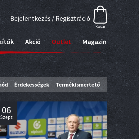
Bejelentkezés / Regisztráció
Kosár
zítők
Akció
Outlet
Magazin
mód
Érdekességek
Termékismertető
06
Szept