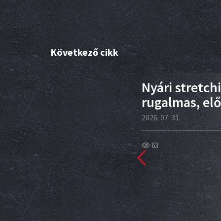
Következő cikk
18
Nyári stretch
úl
rugalmas, elő
2026. 07. 31.
63
m