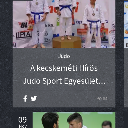
Judo
A kecskeméti Hírös
Judo Sport Egyesület...
64
09
Nov