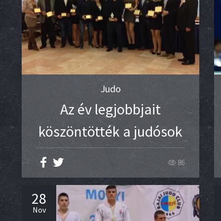
Judo
Az év legjobbjait
köszöntötték a judósok
86
28
Nov