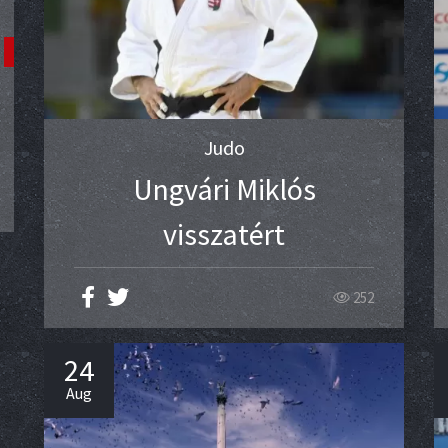
Judo
Ungvári Miklós
visszatért
252
24
Aug