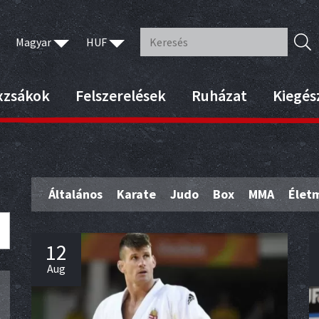
Magyar
HUF
xzsákok
Felszerelések
Ruházat
Kiegés
Általános
Karate
Judo
Box
MMA
Élet
12
Aug