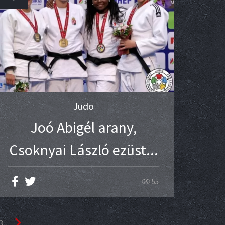
Judo
Joó Abigél arany,
Csoknyai László ezüst...
55
3