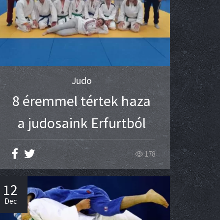
Judo
8 éremmel tértek haza
a judosaink Erfurtból
178
12
Dec