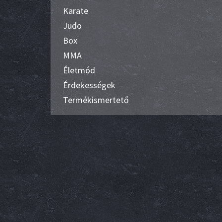
Karate
Judo
Box
MMA
Életmód
Érdekességek
Termékismertető