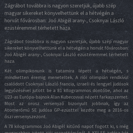
Zágrábot továbbra is nagyon szeretjük, újabb szép
magyar sikereket könyvelhettünk el a hétvégén a
horvát fővárosban: Joó Abigél arany-, Csoknyai László
ezüstéremmel térhetett haza.
Zágrábot továbbra is nagyon szeretjük, újabb szép magyar
sikereket könyvelhettünk el a hétvégén a horvát fővárosban:
Joó Abigél arany-, Csoknyai László ezüstéremmel térhetett
haza.
Két olimpikonunk is tatamira lépett a hétvégén, s
mindketten éremig meneteltek. A riói olimpián rendkívül
csalódott Csoknyai László francia, izraeli és lengyel judósok
legyőzésével jutott be a 81 kilogrammos döntőbe, ahol az
U23-as Európa-bajnok Alan Kubecovval nézett farkasszemet.
Most az orosz versenyző bizonyult jobbnak, így az
Atomerőmű SE judósa GP-ezüsttel kezdte meg a 2016-os
őszi versenyszezont.
A 78 kilogrammos Joó Abigél kitűnő napot fogott ki, s még
magasabbra jutott riói csapattársánál. A KSI SE judósa két