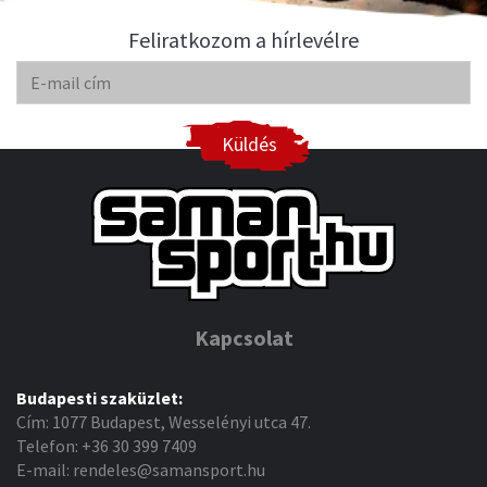
Feliratkozom a hírlevélre
Küldés
Kapcsolat
Budapesti szaküzlet:
Cím: 1077 Budapest, Wesselényi utca 47.
Telefon: +36 30 399 7409
E-mail: rendeles@samansport.hu