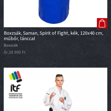
Boxzsák, Saman, Spirit of Fight, kék, 120x40 cm,
műbőr, lánccal
Boxzsák
Ár:
28 990
Ft