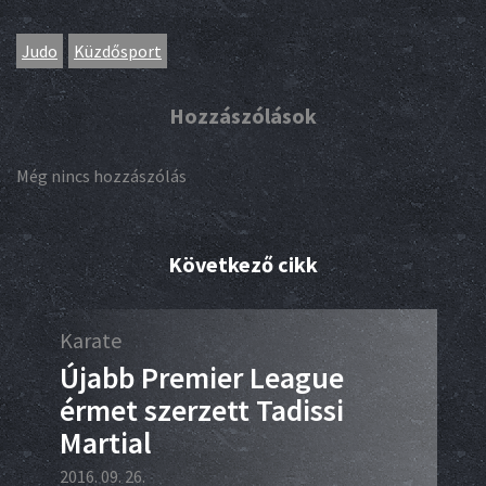
Judo
Küzdősport
Hozzászólások
Még nincs hozzászólás
Következő cikk
Karate
Box
e
Újabb Premier League
Ma
érmet szerzett Tadissi
WB
Martial
2016.
2016. 09. 26.