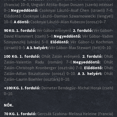
(francia) 10–0, Ungvári Attila–Bojan Doszen (szerb) intéssel
0–1.
Negyeddöntő:
Csoknyai László–Asaf Chen (izraeli) 7–0.
Elődöntő: Csoknyai László–Damian Szwarnowiecki (lengyel)
10–0.
A döntő:
Csoknyai László–Alan Kubecov (orosz) 0–7.
90 KG. 1. forduló:
Vér Gábor erőnyerő.
2. forduló:
Vér Gábor–
David Klammert (cseh) 5–0.
Negyeddöntő:
Vér Gábor–Vadim
Szinyavszkij (ukrán) 5–0.
Elődöntő:
Vér Gábor–Li Kochman
(izraeli) 0–5.
A 3. helyért:
Vér Gábor–Max Stewart (brit) 0–10.
100 KG. 1. forduló:
Ohát Zalán erőnyerő.
2. forduló:
Ohát
Zalán–Valentin Radu (román) 7–0.
Negyeddöntő:
Ohát
Zalán–Christoph Kronberger (osztrák) 7–0.
Elődöntő:
Ohát
Zalán–Adlan Biszultanov (orosz) 0–10.
A 3. helyért:
Ohát
Zalán–Laurin Boehler (osztárk) 0–10.
+100 KG. 1. forduló:
Demeter Bendegúz–Michal Horak (cseh)
0–10.
NŐK.
70 KG. 1. forduló:
Gercsák Szabina–Melissa Heleine (francia)