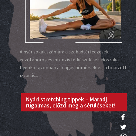
A nyár sokak számára a szabadtéri edzések,
edzőtáborok és intenzív felkészülések időszaka.
Ilyenkor azonban a magas hőmérséklet, a fokozott
izzadás...
Nyári stretching tippek – Maradj
rugalmas, előzd meg a sérüléseket!