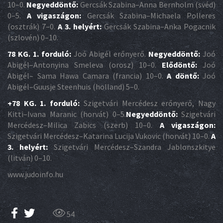
10–0.
Negyeddöntő:
Gercsák Szabina–Anna Bernholm (svéd)
0–5.
A vigaszágon:
Gercsák Szabina–Michaela Polleres
(osztrák) 7–0.
A 3. helyért:
Gercsák Szabina–Anka Pogacnik
(szlovén) 0–10.
78 KG. 1. forduló:
Joó Abigél erőnyerő.
Negyeddöntő:
Joó
Abigél–Antonyina Smeleva (orosz) 10–0.
Elődöntő:
Joó
Abigél– Sama Hawa Camara (francia) 10–0.
A döntő:
Joó
Abigél–Guusje Steenhuis (holland) 5–0.
+78 KG. 1. forduló:
Szigetvári Mercédesz erőnyerő, Nagy
Kitti–Ivana Maranic (horvát) 0–5.
Negyeddöntő:
Szigetvári
Mercédesz–Milica Zabics (szerb) 10–0.
A vigaszágon:
Szigetvári Mercédesz–Katarina Lucija Vukovic (horvát) 10–0.
A
3. helyért:
Szigetvári Mercédesz–Szandra Jablonszkitye
(litván) 0–10.
www.judoinfo.hu
54