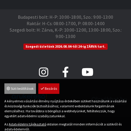
Budapesti bolt: H-P: 10:00-18:00, Szo.: 9:00-13:00
Raktár: H-Cs: 08:00-17:00, P: 08:00-14:00
Szegedi bolt: H: Zárva, K-P: 10:00-12:00, 13:00-18:00, Szo.:
9:00-13:00
Szegedi üzletünk 2026.08.04-től 24-ig ZÁRVA tart.
Süti beállítások
Bezárás
A kényelmes vásárlási élmény nyújtása érdekében sütiket használunk a vásárlási
és közösségi funkciók biztosításához, valamint weboldalunk forgalmának
Árukereső.hu
elemzéséhez. Ha továbbra is böngészi a webhelyünket, feltételezzük, hogy
egyetért adatvédelmi szabályzatunkkal.
Az
Adatvédelmi tájékoztató
oldalon megtalál minden információt a sütikről és
© Saman Sport.hu 2026
adatvédelemről.