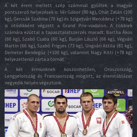
A két érem mellett szép számmal gyűltek a magyar
pontszerző helyezések is: Vér Gábor (90 kg), Ohát Zalán (100
kg), Gercsák Szabina (70 kg) és Szigetvári Mercédesz (+78 kg)
is ötödikként végzett a Grand Prix-viadalon. A többiek
számára ezúttal a tapasztalatszerzés maradt: Bartha Ákos
(60 kg), Szabó Csaba (60 kg), Burján László (66 kg), Végvári
Martin (66 kg), Szabó Frigyes (73 kg), Ungvári Attila (81 kg),
Demeter Bendegúz (+100 kg), valamint Nagy Kitti (+78 kg)
helyezetlenül zárta a tornát.
A két érmünknek köszönhetően, Oroszország,
Lengyelország és Franciaország mögött, az éremtáblázat
negyedik helyén végeztünk.