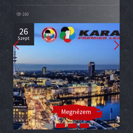
53
160
2
26
Sze
Szept
Megnézem