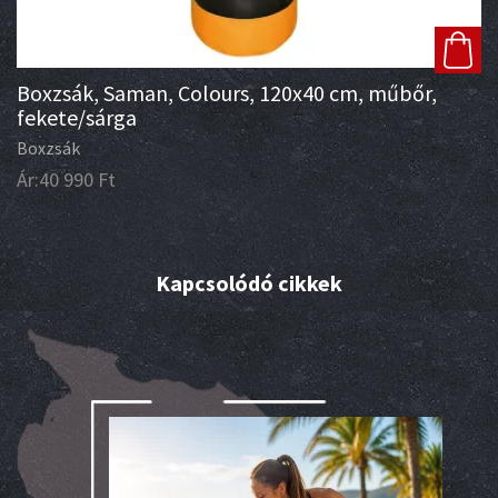
Boxzsák, Saman, Colours, 120x40 cm, műbőr,
fekete/sárga
Boxzsák
Ár:
40 990
Ft
Kapcsolódó cikkek