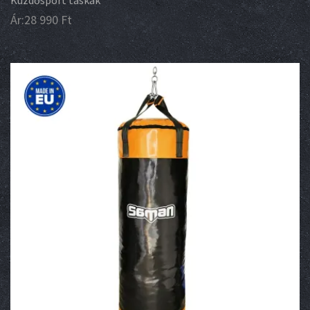
Küzdősport táskák
Ár:
28 990
Ft