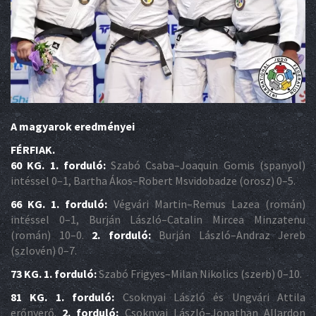
A magyarok eredményei
FÉRFIAK.
60 KG. 1. forduló:
Szabó Csaba–Joaquin Gomis (spanyol)
intéssel 0–1, Bartha Ákos–Robert Msvidobadze (orosz) 0–5.
66 KG. 1. forduló:
Végvári Martin–Remus Lazea (román)
intéssel 0–1, Burján László–Catalin Mircea Minzatenu
(román) 10–0.
2. forduló:
Burján László–Andraz Jereb
(szlovén) 0–7.
73 KG. 1. forduló:
Szabó Frigyes–Milan Nikolics (szerb) 0–10.
81 KG. 1. forduló:
Csoknyai László és Ungvári Attila
erőnyerő.
2. forduló:
Csoknyai László–Jonathan Allardon