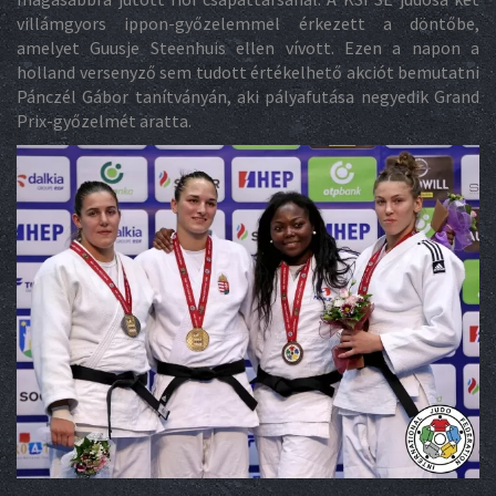
villámgyors ippon-győzelemmel érkezett a döntőbe,
amelyet Guusje Steenhuis ellen vívott. Ezen a napon a
holland versenyző sem tudott értékelhető akciót bemutatni
Pánczél Gábor tanítványán, aki pályafutása negyedik Grand
Prix-győzelmét aratta.