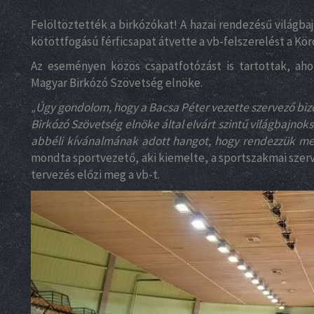
Felöltöztették a birkózókat! A hazai rendezésű világba
kötöttfogású férficsapat átvette a vb-felszerelést a Kö
Az eseményen közös csapatfotózást is tartottak, aho
Magyar Birkózó Szövetség elnöke.
Úgy gondolom, hogy a Bacsa Péter vezette szervező bi
„
Birkózó Szövetség elnöke által elvárt szintű világbajno
abbéli kívánalmának adott hangot, hogy rendezzük meg
mondta sportvezető, aki kiemelte, a sportszakmai szerv
tervezés előzi meg a vb-t.