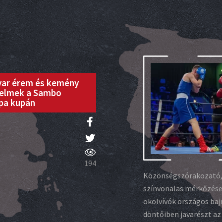
ar érem és kemény
elmek a Sambo
pa kupán
194
Közönségszórakozató
színvonalas mérkőzése
ökölvívók országos ba
döntőiben javarészt az 