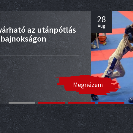
28
Aug
árható az utánpótlás
ágbajnokságon
Megnézem