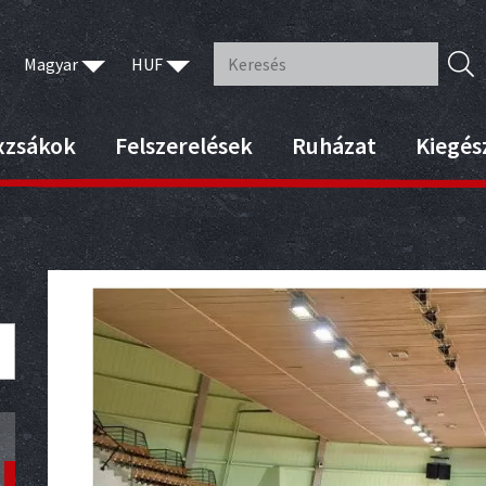
Magyar
HUF
xzsákok
Felszerelések
Ruházat
Kiegés