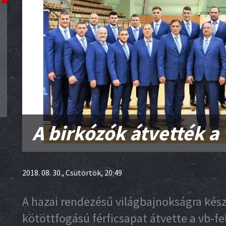
A birkózók átvették a 
2018. 08. 30., Csütörtök, 20:49
A hazai rendezésű világbajnokságra kész
kötöttfogású férficsapat átvette a vb-f