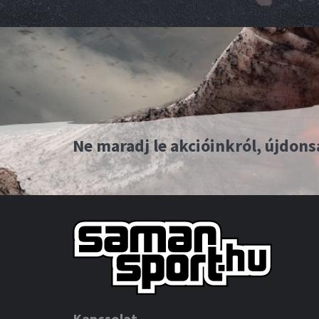
Ne maradj le akcióinkról, újdons
Kapcsolat