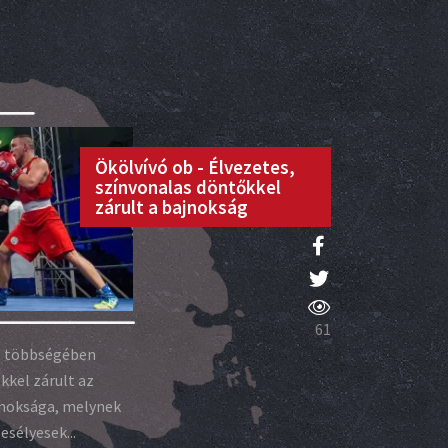
Ökölvívó ob - Élvezetes,
színvonalas döntőkkel
zárult a bajnokság
61
, többségében
kkel zárult az
jnoksága, melynek
esélyesek...