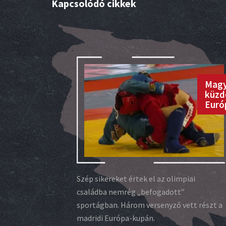
Kapcsolódó cikkek
Magy
küzd
Euró
Szép sikereket értek el az olimpiai
családba nemrég „befogadott”
sportágban. Három versenyző vett részt a
madridi Európa-kupán.