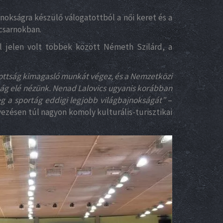
jnokságra készülő válogatottból a női keret és a
rcsarnokban.
l jelen volt többek között Németh Szilárd, a
zottság kimagasló munkát végez, és a Nemzetközi
kság elé nézünk. Nenad Lalovics ugyanis korábban
 a sportág eddigi legjobb világbajnokságát”
–
ezésen túl nagyon komoly kulturális-turisztikai