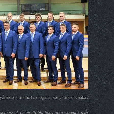
anyérmese elmondta: elegáns, kényelmes ruhákat
en események érzékeltetik, hogy nem vagyunk már