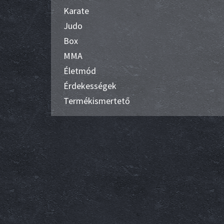
Karate
Judo
Box
MMA
Életmód
Érdekességek
Termékismertető