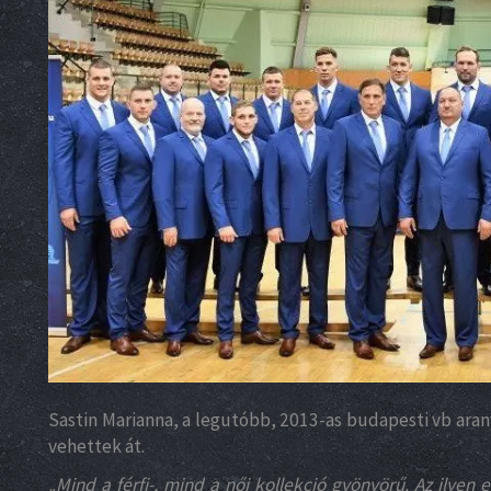
Sastin Marianna, a legutóbb, 2013-as budapesti vb ar
vehettek át.
Mind a férfi-, mind a női kollekció gyönyörű. Az ily
„