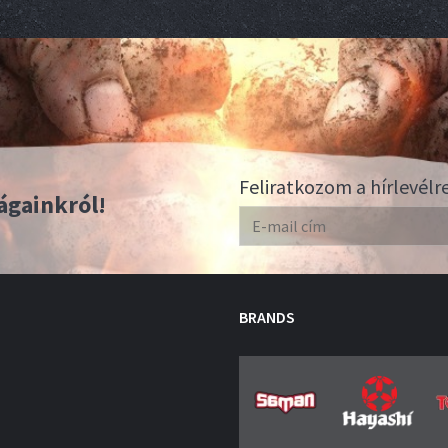
Feliratkozom a hírlevélr
ágainkról!
BRANDS