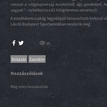
messze a világbajnokság kezdetétől, úgy gondolom, ho
vagyok”
– nyilatkozta a 62 kilogrammos versenyző.
A mindhárom szakág legjobbjait felvonultató birkózó-vi
László Budapest Sportarénában rendezik meg.
39
Birkózás
Esemény
Hozzászólások
Még nincs hozzászólás