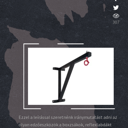
307
Ezzel a leírással szeretnénk iránymutatást adni az
olyan edzőeszközök a boxzsákok, reflexlabdákt