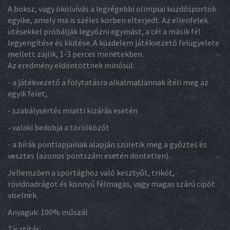
A boksz, vagy ökölvívás a legrégebbi olimpiai küzdősportok
egyike, amely ma is széles körben elterjedt. Az ellenfelek
ütésekkel próbálják legyőzni egymást, a cél a másik fél
legyengítése és kiütése. A küzdelem játékvezető felügyelete
mellett zajlik, 1-3 perces menetekben.
Az eredmény eldöntöttnek minősül:
- a játékvezető a folytatásra alkalmatlannak ítéli meg az
egyik felet,
- s
zabálysértés miatti kizárás esetén
- valaki bedobja a törölközőt
- a bírák pontlapjainak alapján születik meg a győztes és
vesztes (azonos pontszám esetén döntetlen).
Jellemzően a sportághoz való kesztyűt, trikót,
rövidnadrágot és könnyű félmagas, vagy magas szárú cipőt
viselnek.
Anyaguk: 100% műszál
Tisztítás: