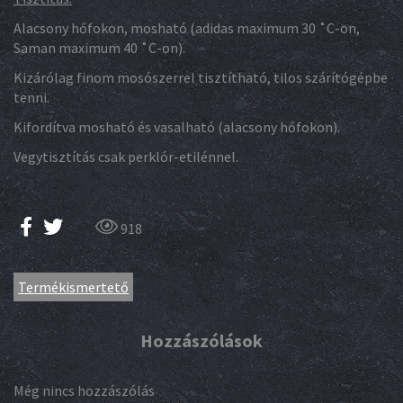
Alacsony hőfokon, mosható (adidas maximum 30 ˚C-on,
Saman maximum 40 ˚C-on).
Kizárólag finom mosószerrel tisztítható, tilos szárítógépbe
tenni.
Kifordítva mosható és vasalható (alacsony hőfokon).
Vegytisztítás csak perklór-etilénnel.
918
Termékismertető
Hozzászólások
Még nincs hozzászólás