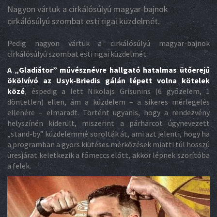
Nagyon vártuk a cirkálósúlyú magyar-bajnok
cirkálósúlyú szombat esti rigai küzdelmét.
Pedig nagyon vártuk a cirkálósúlyú magyar-bajnok
cirkálósúlyú szombat esti rigai küzdelmét.
A „Gladiátor” művésznévre hallgató hatalmas ütőerejű
ökölvívó az Usyk-Briedis gálán lépett volna kötelek
közé
, éspedig a lett Nikolajs Grisunins (6 győzelem, 1
döntetlen) ellen, ám a küzdelem – a sikeres mérlegelés
ellenére – elmaradt. Történt ugyanis, hogy a rendezvény
helyszínén kiderült, miszerint a párharcot úgynevezett
„stand-by” küzdelemmé sorolták át, ami azt jelenti, hogy ha
a programban a gyors kiütéses mérkőzések miatti túl hosszú
üresjárat keletkezik a főmeccs előtt, akkor lépnek szorítóba
a felek.