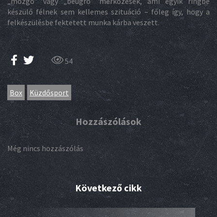
„mozgó” vagy „beugró” mérkőzések, ami egyik ringbe
készülő félnek sem kellemes szituáció – főleg így, hogy a
felkészülésbe fektetett munka kárba veszett.
54
Box
Küzdősport
Hozzászólások
Még nincs hozzászólás
Következő cikk