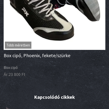
Több méretben
Box cipő, Phoenix, fekete/szürke
Box cipő
Ár:
23 800
Ft
Kapcsolódó cikkek