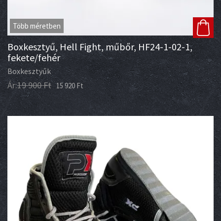
Több méretben
Boxkesztyű, Hell Fight, műbőr, HF24-1-02-1,
fekete/fehér
Boxkesztyűk
Ár:
19 900
Ft
15 920
Ft