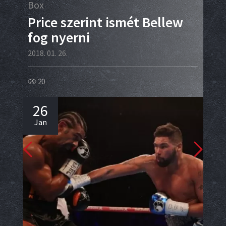
Box
Box
egy
Price szerint ismét Bellew
A 
fog nyerni
le
kl
2018. 01. 26.
2018.
20
27
26
2
Jan
Ja