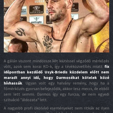
A gálán viszont mindössze két kiütéssel végződő mérkőzés
volt, azok sem korai KO-k, így a tévéközvetítés miatt
fix
időpontban kezdődő Usyk-Briedis küzdelem előtt nem
maradt annyi idő, hogy Darmosékat kötelek közé
hívhassák
. Ugyan volt egy halvány remény, hogy ha a
főmérkőzés gyorsan befejeződik, akkor lesz meccs, de ebből
sem lett semmi. Darmos így egy furcsa, de nem egyedi
szituáció "áldozata" lett.
A nagyobb profi ökölvívó eseményeket nem ritkák az ilyen