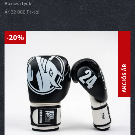
Boxkesztyűk
Ár:
22 900
Ft
-tól
-20%
AKCIÓS ÁR