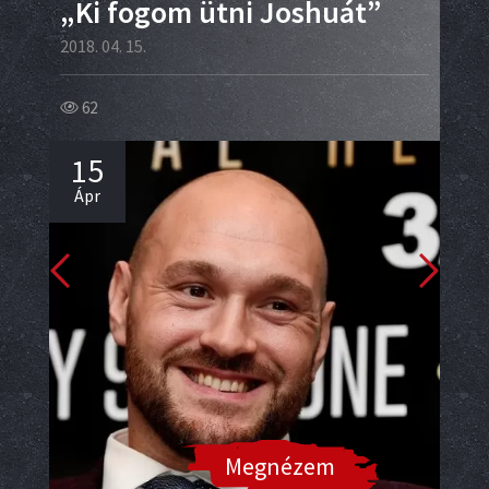
„Ki fogom ütni Joshuát”
Az
cí
2018. 04. 15.
2018.
62
25
15
1
Ápr
Áp
Megnézem