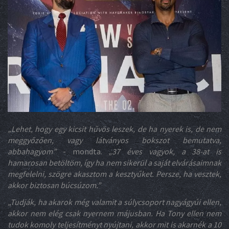
„
Lehet, hogy egy kicsit hűvös leszek, de ha nyerek is, de nem
meggyőzően, vagy látványos bokszot bemutatva,
abbahagyom”
- mondta.
„37 éves vagyok, a 38-at is
hamarosan betöltöm, így ha nem sikerül a saját elvárásaimnak
megfelelni, szögre akasztom a kesztyűket. Persze, ha vesztek,
akkor biztosan búcsúzom.”
„
Tudják, ha akarok még valamit a súlycsoport nagyágyúi ellen,
akkor nem elég csak nyernem májusban. Ha Tony ellen nem
tudok komoly teljesítményt nyújtani, akkor mit is akarnék a 10