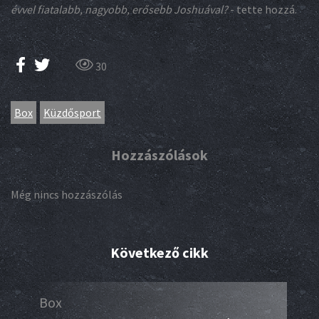
évvel fiatalabb, nagyobb, erősebb Joshuával?
- tette hozzá.
30
Box
Küzdősport
Hozzászólások
Még nincs hozzászólás
Következő cikk
Box
Box