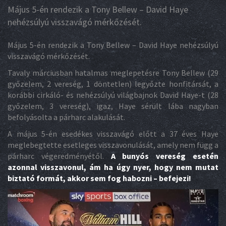
Május 5-én rendezik a Tony Bellew – David Haye
nehézsúlyú visszavágó mérkőzését.
Május 5-én rendezik a Tony Bellew – David Haye nehézsúlyú
visszavágó mérkőzését.
Tavaly márciusban hatalmas meglepetésre Tony Bellew (29
győzelem, 2 vereség, 1 döntetlen) legyőzte honfitársát, a
korábbi cirkáló- és nehézsúlyú világbajnok David Haye-t (28
győzelem, 3 vereség), igaz, Haye sérült lába nagyban
befolyásolta a párharc alakulását.
A május 5-én esedékes visszavágó előtt a 37 éves Haye
meglebegtette esetleges visszavonulását, amely nem függ a
párharc végeredményétől.
A bunyós vereség esetén
azonnal visszavonul, ám ha úgy nyer, hogy nem mutat
biztató formát, akkor sem fog habozni – befejezi!