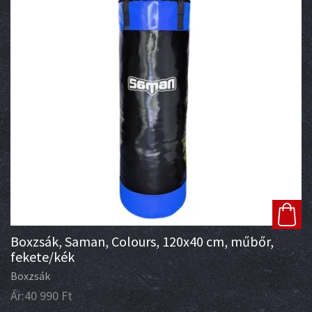
Boxzsák, Saman, Colours, 120x40 cm, műbőr,
fekete/kék
Boxzsák
Ár:
40 990
Ft