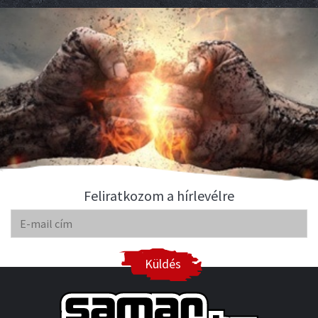
Feliratkozom a hírlevélre
Küldés