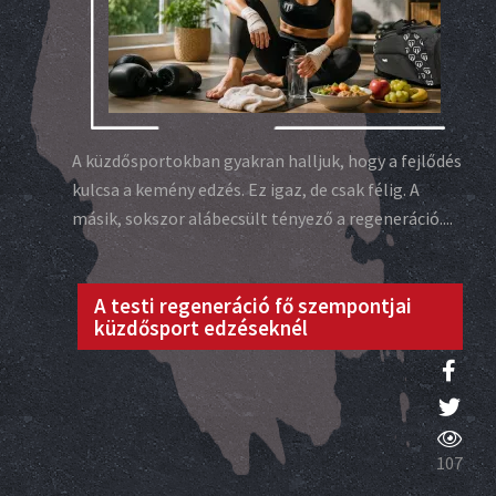
A küzdősportokban gyakran halljuk, hogy a fejlődés
kulcsa a kemény edzés. Ez igaz, de csak félig. A
másik, sokszor alábecsült tényező a regeneráció....
A testi regeneráció fő szempontjai
küzdősport edzéseknél
107