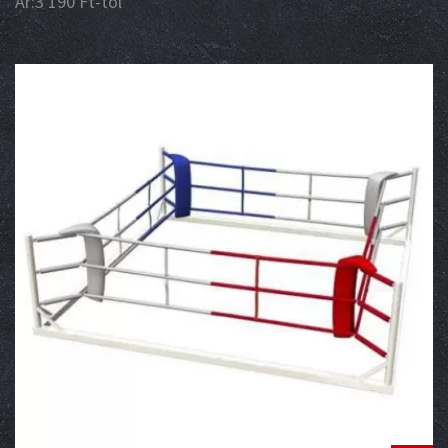
Ár:
3 190
Ft
-tól