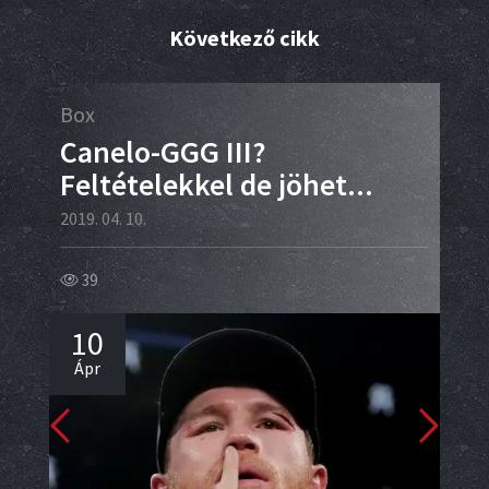
Következő cikk
Box
Ált
ti
Canelo-GGG III?
Ki
Feltételekkel de jöhet...
vi
Is
2019. 04. 10.
2019.
39
61
10
0
Ápr
Áp