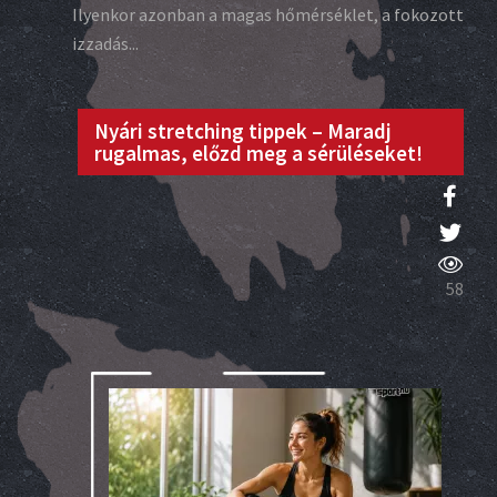
Ilyenkor azonban a magas hőmérséklet, a fokozott
izzadás...
Nyári stretching tippek – Maradj
rugalmas, előzd meg a sérüléseket!
58