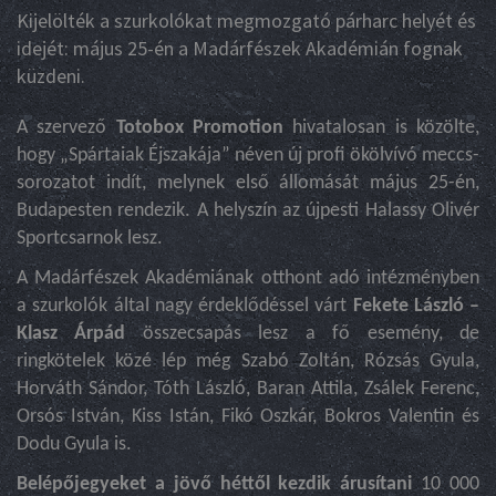
Kijelölték a szurkolókat megmozgató párharc helyét és
idejét: május 25-én a Madárfészek Akadémián fognak
küzdeni.
A szervező
Totobox Promotion
hivatalosan is közölte,
hogy „Spártaiak Éjszakája” néven új profi ökölvívó meccs-
sorozatot indít, melynek első állomását május 25-én,
Budapesten rendezik. A helyszín az újpesti Halassy Olivér
Sportcsarnok lesz.
A Madárfészek Akadémiának otthont adó intézményben
a szurkolók által nagy érdeklődéssel várt
Fekete László –
Klasz Árpád
összecsapás lesz a fő esemény, de
ringkötelek közé lép még Szabó Zoltán, Rózsás Gyula,
Horváth Sándor, Tóth László, Baran Attila, Zsálek Ferenc,
Orsós István, Kiss Istán, Fikó Oszkár, Bokros Valentin és
Dodu Gyula is.
Belépőjegyeket a jövő héttől kezdik árusítani
10 000