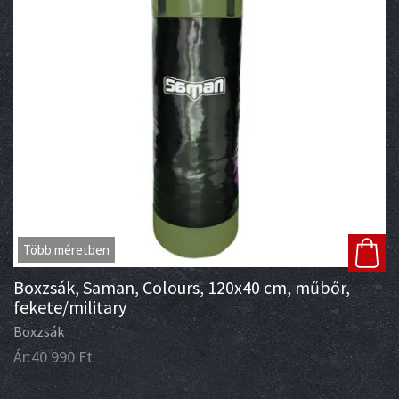
Több méretben
Boxzsák, Saman, Colours, 120x40 cm, műbőr,
fekete/military
Boxzsák
Ár:
40 990
Ft