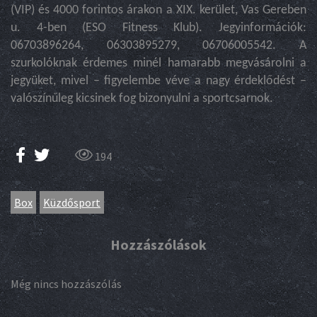
(VIP) és 4000 forintos árakon a XIX. kerület, Vas Gereben
u. 4-ben (ESO Fitness Klub). Jegyinformációk:
06703896264, 06303895279, 06706005542. A
szurkolóknak érdemes minél hamarabb megvásárolni a
jegyüket, mivel – figyelembe véve a nagy érdeklődést –
valószínűleg kicsinek fog bizonyulni a sportcsarnok.
194
Box
Küzdősport
Hozzászólások
Még nincs hozzászólás