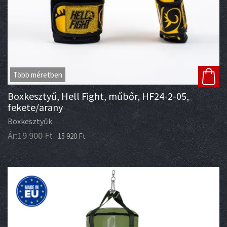
Több méretben
Boxkesztyű, Hell Fight, műbőr, HF24-2-05,
fekete/arany
Boxkesztyűk
Ár:
19 900
Ft
15 920
Ft