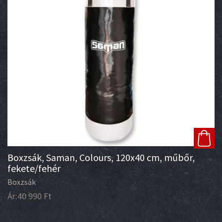
Boxzsák, Saman, Colours, 120x40 cm, műbőr,
fekete/fehér
Boxzsák
Ár:
40 990
Ft