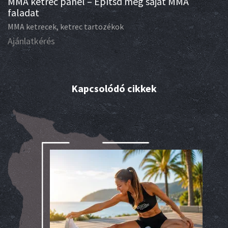
MMA ketrec panel – Építsd meg saját MMA
faladat
MMA ketrecek, ketrec tartozékok
Ajánlatkérés
Kapcsolódó cikkek