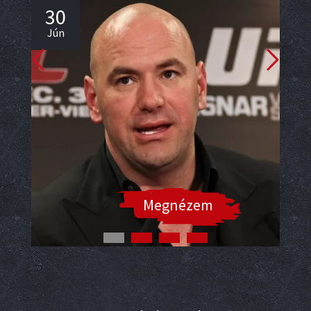
30
2
Jún
Jú
Megnézem