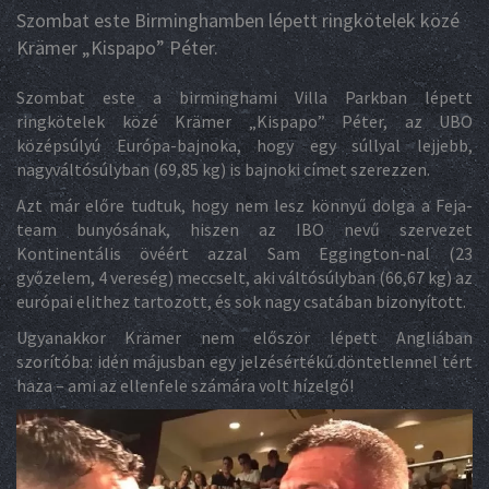
Szombat este Birminghamben lépett ringkötelek közé
Krämer „Kispapo” Péter.
Szombat este a birminghami Villa Parkban lépett
ringkötelek közé Krämer „Kispapo” Péter, az UBO
középsúlyú Európa-bajnoka, hogy egy súllyal lejjebb,
nagyváltósúlyban (69,85 kg) is bajnoki címet szerezzen.
Azt már előre tudtuk, hogy nem lesz könnyű dolga a Feja-
team bunyósának, hiszen az IBO nevű szervezet
Kontinentális övéért azzal Sam Eggington-nal (23
győzelem, 4 vereség) meccselt, aki váltósúlyban (66,67 kg) az
európai elithez tartozott, és sok nagy csatában bizonyított.
Ugyanakkor Krämer nem először lépett Angliában
szorítóba: idén májusban egy jelzésértékű döntetlennel tért
haza – ami az ellenfele számára volt hízelgő!