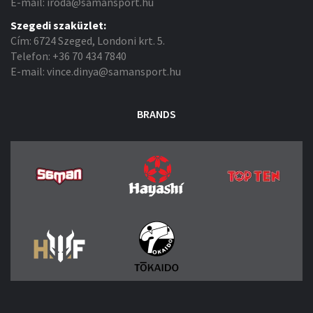
E-mail: iroda@samansport.hu
Szegedi szaküzlet:
Cím: 6724 Szeged, Londoni krt. 5.
Telefon: +36 70 434 7840
E-mail: vince.dinya@samansport.hu
BRANDS