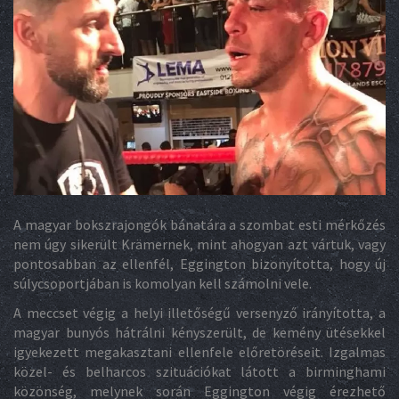
A magyar bokszrajongók bánatára a szombat esti mérkőzés
nem úgy sikerült Krämernek, mint ahogyan azt vártuk, vagy
pontosabban az ellenfél, Eggington bizonyította, hogy új
súlycsoportjában is komolyan kell számolni vele.
A meccset végig a helyi illetőségű versenyző irányította, a
magyar bunyós hátrálni kényszerült, de kemény ütésekkel
igyekezett megakasztani ellenfele előretöréseit. Izgalmas
közel- és belharcos szituációkat látott a birminghami
közönség, melynek során Eggington végig érezhető