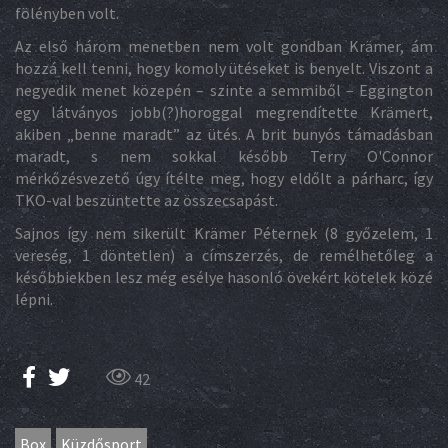
fölényben volt.
Az első három menetben nem volt gondban Krämer, ám
hozzá kell tenni, hogy komoly ütéseket is benyelt. Viszont a
negyedik menet közepén – szinte a semmiből – Eggington
egy látványos jobb(?)horoggal megrendítette Krämert,
akiben „benne maradt” az ütés. A brit bunyós támadásban
maradt, s nem sokkal később Terry O'Connor
mérkőzésvezető úgy ítélte meg, hogy eldőlt a párharc, így
TKO-val beszüntette az összecsapást.
Sajnos így nem sikerült Krämer Péternek (8 győzelem, 1
vereség, 1 döntetlen) a címszerzés, de remélhetőleg a
későbbiekben lesz még esélye hasonló övekért kötelek közé
lépni.
42
Box
Küzdősport