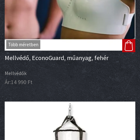
Több méretben
Mellvédő, EconoGuard, műanyag, fehér
Mellvédők
Ár:
14 990
Ft