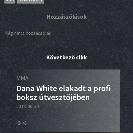
Hozzászólások
Még nincs hozzászólás
Következő cikk
MMA
Box
y
Dana White elakadt a profi
Üz
boksz útvesztőjében
írj
2018. 06. 30.
2018.
46
41