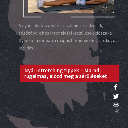
A nyár sokak számára a szabadtéri edzések,
edzőtáborok és intenzív felkészülések időszaka.
Ilyenkor azonban a magas hőmérséklet, a fokozott
izzadás...
Nyári stretching tippek – Maradj
rugalmas, előzd meg a sérüléseket!
48