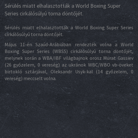
Sérülés miatt elhalasztották a World Boxing Super
Series cirkálósúlyú torna döntőjét.
Sérülés miatt elhalasztották a World Boxing Super Series
cirkálósúlyú torna döntőjét.
Május 11-én Szaúd-Arábiában rendezték volna a World
Boxing Super Series (WBSS) cirkálósúlyú torna döntőjét,
melynek során a WBA/IBF világbajnok orosz Murat Gassiev
(26 győzelem, 0 vereség) az ukránok WBC/WBO vb-öveket
birtokló sztárjával, Oleksandr Usyk-kal (14 győzelem, 0
vereség) meccselt volna.