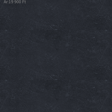
Ár:
19 900
Ft