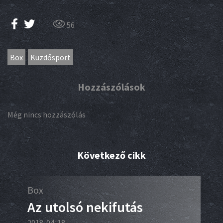
56
Box
Küzdősport
Hozzászólások
Még nincs hozzászólás
Következő cikk
Box
Az utolsó nekifutás
2018. 04. 18.