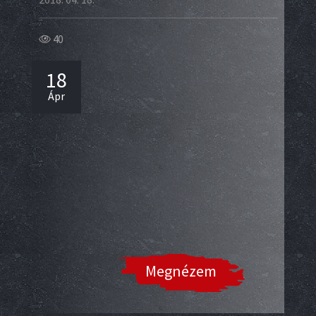
40
18
Ápr
Megnézem