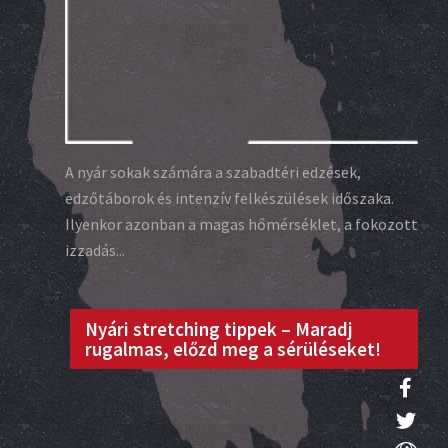
A nyár sokak számára a szabadtéri edzések,
edzőtáborok és intenzív felkészülések időszaka.
Ilyenkor azonban a magas hőmérséklet, a fokozott
izzadás...
Nyári stretching tippek – Maradj
rugalmas, előzd meg a sérüléseket!