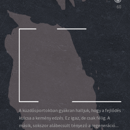
60
A küzdősportokban gyakran halljuk, hogy a fejlődés
kulcsa a kemény edzés. Ez igaz, de csak félig. A
másik, sokszor alábecsült tényező a regeneráció....