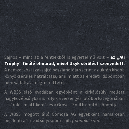
Sajnos – mint az a fentiekből is egyértelmű volt –
az „Ali
Trophy” finálé elmarad, mivel Usyk sérülést szenvedett.
A nemzetközi szaksajtó beszámolója szerint az ukrán kisebb
könyöksérülés hátráltatja, ami miatt az eredeti időpontban
nem vállalta a megmérettetést.
A WBSS első évadában egyébként a cirkálósúly mellett
nagyközépsúlyban is folyik a versengés; utóbbi kategóriában
is sérülés miatt kérdéses a Groves-Smith döntő időpontja.
A WBSS mögött álló Comosa AG egyébként hamarosan
bejelenti a 2. évad súlycsoportjait.
(monokli.com)