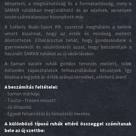
kényelem, a megbízhatóság és a formatartósság, mely a
SAMAN ruhákban megtalálható és az edzések, versenyek
során számtalanszor bizonyított már.
A Székely Budo-Sport Kft. szeretné meghálálni a belénk
vetett bizalmat, hogy az érték és minőség mellett
döntöttetek. Elhatároztuk tehát, hogy gondoskodunk a
gyermekekről és vásárlóinkról azzal, hogy beszámítjuk a
használt SAMAN ruhákat az új vásárlásakor.
A Saman karate ruhák gondos tervezés mellett, több
évtizedes tapasztalatok felhasználásával készülnek. Így
kínálva a legjobb ár-érték arányú terméket, elérhető áron!
A beszámítás feltételei:
- Saman márkájú
- Tiszta – frissen mosott
- Jó állapotú
- Egyedi felvarrótól és hímzéstől mentes
A különböző típusú ruhák eltérő összeggel számítanak
bele az új szettbe: