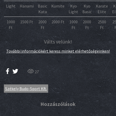
Light
Hanami
Basic
Kumite
Kyo
Kyo
Karate
K
Kata
Light
Basic
Elite
El
1000
1500 Ft
2000
2000 Ft
1000
2000
2500
2
Ft
Ft
Ft
Ft
Ft
Válts velünk!
További információkért keress minket elérhetőségeinken!
27
Székely Budo-Sport Kft.
Hozzászólások