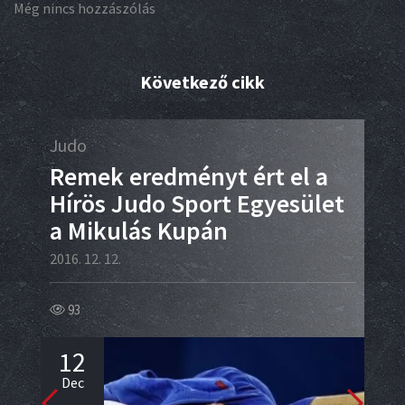
Még nincs hozzászólás
Következő cikk
Judo
Box
Remek eredményt ért el a
Sz
Hírös Judo Sport Egyesület
bo
a Mikulás Kupán
2016.
2016. 12. 12.
19
93
1
12
De
Dec