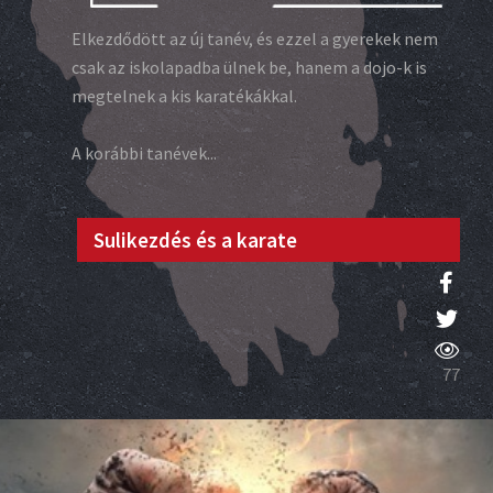
Elkezdődött az új tanév, és ezzel a gyerekek nem
csak az iskolapadba ülnek be, hanem a dojo-k is
megtelnek a kis karatékákkal.
A korábbi tanévek...
Sulikezdés és a karate
77