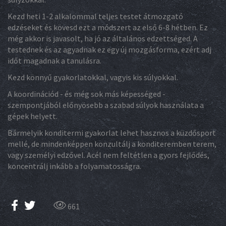
Kezd heti 1-2 alkalommal teljes testet átmozgató
edzéseket és kövesd ezt a módszert az első 6-8 hétben. Ez
még akkor is javasolt, ha jó az általános edzettséged. A
testednek és az agyadnak ez egy új mozgásforma, ezért adj
időt magadnak a tanulásra.
Kezd könnyű gyakorlatokkal, vagyis kis súlyokkal.
A koordinációd - és még sok más képességed -
szempontjából előnyösebb a szabad súlyok használata a
gépek helyett.
Bármelyik konditermi gyakorlat lehet hasznos a küzdősport
mellé, de mindenképpen konzultálj a konditeremben terem,
vagy személyi edzővel. Acél nem feltétlen a gyors fejlődés,
koncentrálj inkább a folyamatosságra.
661