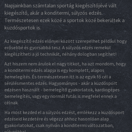
Napjainkban számtalan sportág kiegészítőjévé vált
kiegészítő, akár a konditermi, súlyzós edzés.
Természetesen ezek közé a sportok közé bekerültek a
küzdősportok is.
Az kiegészítő edzés előnyei között szerepelhet például hogy
erősebbé és gyorsabbá tesz. A súlyzós edzés remekül
kiegészítheti a jó technikát, néhány dologban segíthet!
Azt hiszem nem árulok el nagy titkot, ha azt mondom, hogy
a konditermi edzés alapja is egy komplett, alapos
bemelegítés. És természetesen itt is az egyik fő cél a
sérülésmentes edzés. Hagyományos - akár a küzdősport
edzésen használt - bemelegítő gyakorlatok, kardiogépes
bemelegítés, vagy egy normál futás is megfelel ennek a
célnak.
Ha most kezded el a súlyzós edzést, emlékezz a küzdősport
edzéseid kezdetére és végezz ahhoz hasonlóan alap
gyakorlatokat, csak nyilván a konditermi változatban,
súlyzókkal.