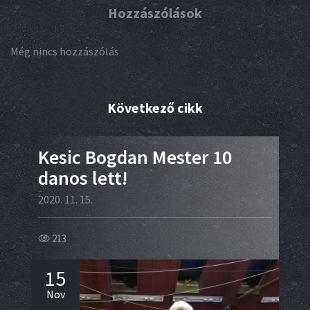
Hozzászólások
Még nincs hozzászólás
Következő cikk
Kesic Bogdan Mester 10
4+
danos lett!
vi
2020. 11. 15.
2020.
213
11
15
0
Nov
No