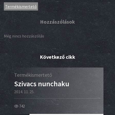
Termékismertető
Hozzászólások
Még nincs hozzászólás
Következő cikk
Termékismertető
Éle
Szivacs nunchaku
Me
2014. 11. 25.
2014.
742
78