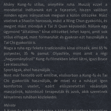
Ahány Kung-fu stílus, annyiféle ruha. Muszáj ezzel a
mondattal indítanunk ezt a fejezetet, hiszen valóban
minden egyes irányzatnak megvan a külön öltözéke. Mást
viselnek a Shaolin harcosok, mást a Wing Chun gyakorlói, és
megint mást mondjuk a Tai Ji Quan képviselői. Nálunk egy
úgymond "általános" kínai öltözéket lehet kapni, amit sok
stílus elfogad, mint formaruhát és gyakran ezt használják a
Tai Chi gyakorlói is.
Maga a ruha egy fekete tradícionális kínai öltözék, ami 65 %
polyester, 35 % pamut. Olyasféle, mint amit a régi
„hagyományőrző” Kung-fu filmekben lehet látni, igazi Bruce
Lee klasszikus.
Sportágak, ahol használják
Mint már fentebb volt említve, elsősorban a Kung-fu és Tai
Chi gyakorlók használják, de mivel ez a ruházat igen
komfortos viselet, ezért előszeretettel vásárolják
masszőrök, különböző terapeuták és azok, akik szeretnek
kényelmes ruhában közlekedni.
Mérete
A Kung-fu ruhák méretezése a többi ruházathoz hasonlóan