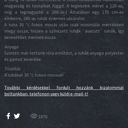
magasság és testalkat függő. A legkisebb méret a 120-as,
míg a legnagyobb a 200-as.( Általában egy 170 cm-es
emberre, 180-as ruhát érdemes vásárolni.
A ruha 30
fokos mosás után csak minimális mértékben
˚C
megy össze, hiszen a színezett ruhák `avatott` ruhák, így
kevesebbet mennek össze.
Anyaga
Szintén már tettünk róla említést, a ruhák anyaga polyester
és pamut keveréke.
Tisztítás
A ruhákat 30
fokon mossuk!
˚C
További kérdésekkel fordulj hozzánk bizalommal
boltunkban, telefonon vagy küldj e-mail-t!
1870