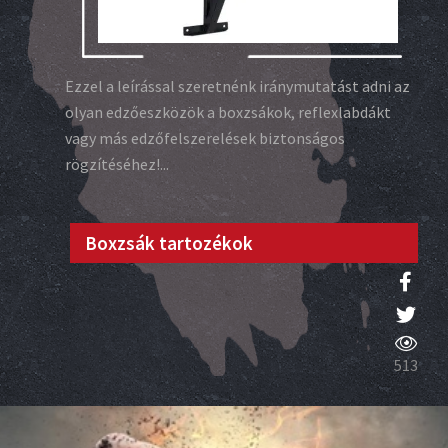
Ezzel a leírással szeretnénk iránymutatást adni az
olyan edzőeszközök a boxzsákok, reflexlabdákt
vagy más edzőfelszerelések biztonságos
rögzítéséhez!...
Boxzsák tartozékok
513