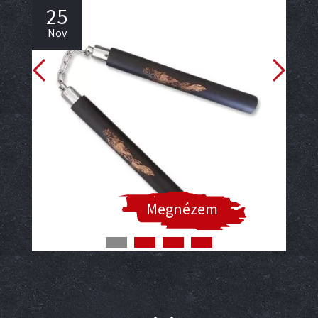
25
2
Nov
No
Megnézem