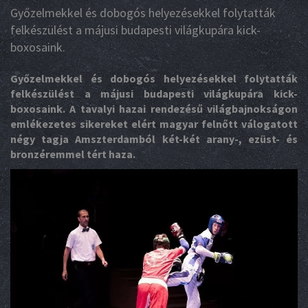
Győzelmekkel és dobogós helyezésekkel folytatták
felkészülést a májusi budapesti világkupára kick-
boxosaink.
Győzelmekkel és dobogós helyezésekkel folytatták
felkészülést a májusi budapesti világkupára kick-
boxosaink. A tavalyi hazai rendezésű világbajnokságon
emlékezetes sikereket elért magyar felnőtt válogatott
négy tagja Amszterdamból két-két arany-, ezüst- és
bronzéremmel tért haza.