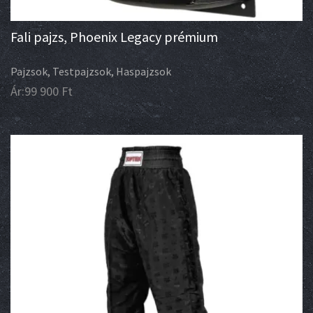
Fali pajzs, Phoenix Legacy prémium
Pajzsok, Testpajzsok, Haspajzsok
Ár:
99 900
Ft