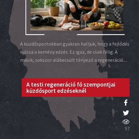
A küzdősportokban gyakran halljuk, hogy a fejlődés
kulcsa a kemény edzés. Ez igaz, de csak félig. A
másik, sokszor alábecsült tényező a regeneráció....
A testi regeneráció fő szempontjai
küzdősport edzéseknél
97