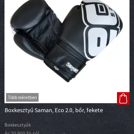
Több méretben
Boxkesztyű Saman, Eco 2.0, bőr, fekete
Boxkesztyűk
Ár:
20 900
Ft
-tól