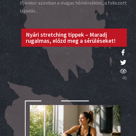
Ilyenkor azonban a magas hőmérséklet, a fokozott
izzadás...
Nyári stretching tippek – Maradj
rugalmas, előzd meg a sérüléseket!
46