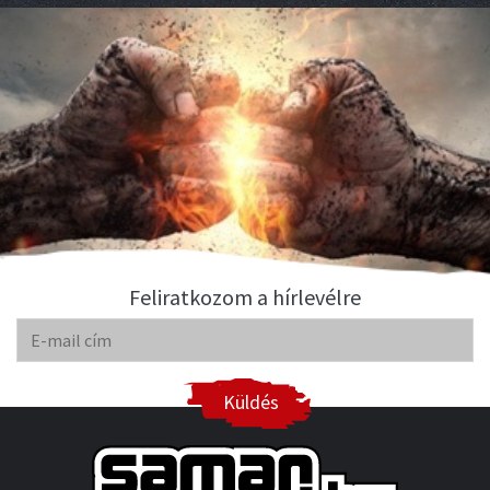
Feliratkozom a hírlevélre
Küldés