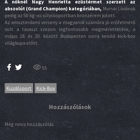
A nőknél Nagy Henrietta ezüstérmet szerzett az
abszolút (Grand Champion) kategóriában,
Murvai Líviának
pedig az 50 kg-os súlycsoportban bronzérem jutott.
Az amszterdami verseny a magyarok számára jó erőfelmérő
volt a tavaszi szezon legfontosabb megmérettetése, a
május 18. és 20. között Budapesten sorra kerülő kick-box
világkupa előtt.
55
Küzdősport
Kick-Box
Hozzászólások
Még nincs hozzászólás