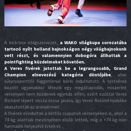
A kick-box világszervezet,
a WAKO világkupa sorozatába
tartozó nyílt holland bajnokságon négy világbajnokunk
vett részt, és valamennyien dobogóra állhattak a
pointfighting küzdelmeket követően.
A Veres fivérek jutottak be a legrangosabb, Grand
Champion elnevezésű kategória döntőjébe
, ahol
súlycsoporttól függetlenül bárki indulhatott. A testvérek
között ugyanakkor létezik egy megállapodás, miszerint
versenyen nem küzdenek egymás ellen, ezért ezúttal Veres
Richárd lépett vissza öccse javára, így Veres Roland nyakába
akasztották az aranyérmet.
A fivérek elindultak a kétfős csapatok versenyében is, ahol a
74 kg alattiak mezőnyében elsők lettek, míg a +74 kg-ban
harmadik helyezést értek el.