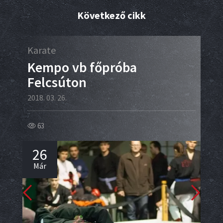
Következő cikk
Karate
MM
Kempo vb főpróba
Sp
Felcsúton
eg
re
2018. 03. 26.
2018.
63
11
26
2
Már
Má