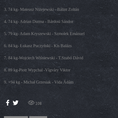
3. 74 kg- Mateusz Niżejewski - Bálint Zoltán
4. 74 kg- Adrian Durma - Bárdosi Sándor
5. 79 kg- Adam Kryszewski - Szmolek Emánuel
6. 84 kg- Łukasz Puczyński - Kis Balázs
7. 84 kg-Wojciech Wiśniewski - T.Szabó Dávid
8. 89 kg-Piotr Wypchal -Vígváry Viktor
9. +94 kg - Michał Grzesiak - Vida Ádám
108