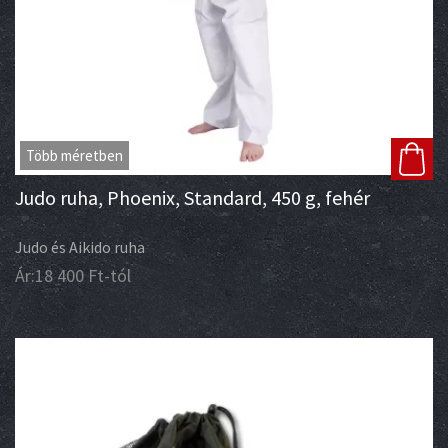
Több méretben
Judo ruha, Phoenix, Standard, 450 g, fehér
Judo és Aikido ruha
Ár:
18 400
Ft
-tól