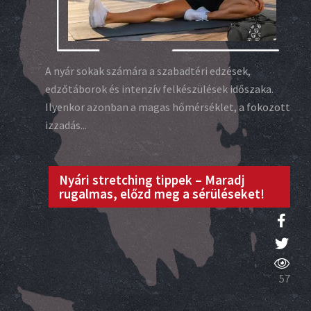
A nyár sokak számára a szabadtéri edzések,
edzőtáborok és intenzív felkészülések időszaka.
Ilyenkor azonban a magas hőmérséklet, a fokozott
izzadás...
Nyári stretching tippek – Maradj
rugalmas, előzd meg a sérüléseket!
57