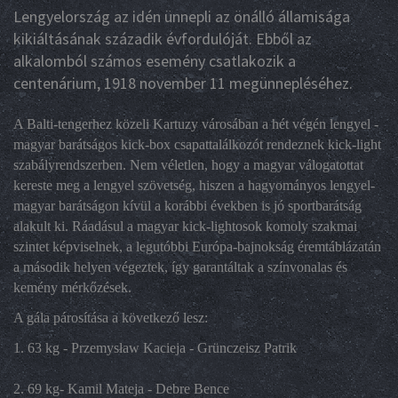
Lengyelország az idén ünnepli az önálló államisága
kikiáltásának századik évfordulóját. Ebből az
alkalomból számos esemény csatlakozik a
centenárium, 1918 november 11 megünnepléséhez.
A Balti-tengerhez közeli Kartuzy városában a hét végén lengyel -
magyar barátságos kick-box csapattalálkozót rendeznek kick-light
szabályrendszerben. Nem véletlen, hogy a magyar válogatottat
kereste meg a lengyel szövetség, hiszen a hagyományos lengyel-
magyar barátságon kívül a korábbi években is jó sportbarátság
alakult ki. Ráadásul a magyar kick-lightosok komoly szakmai
szintet képviselnek, a legutóbbi Európa-bajnokság éremtáblázatán
a második helyen végeztek, így garantáltak a színvonalas és
kemény mérkőzések.
A gála párosítása a következő lesz:
1. 63 kg - Przemysław Kacieja - Grünczeisz Patrik
2. 69 kg- Kamil Mateja - Debre Bence