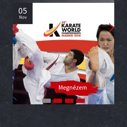
05
0
Nov
No
Megnézem