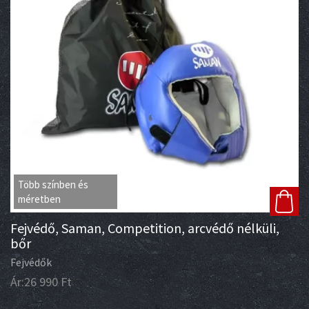
Több színben és
méretben
Fejvédő, Saman, Competition, arcvédő nélküli,
bőr
Fejvédők
Ár:
26 990
Ft