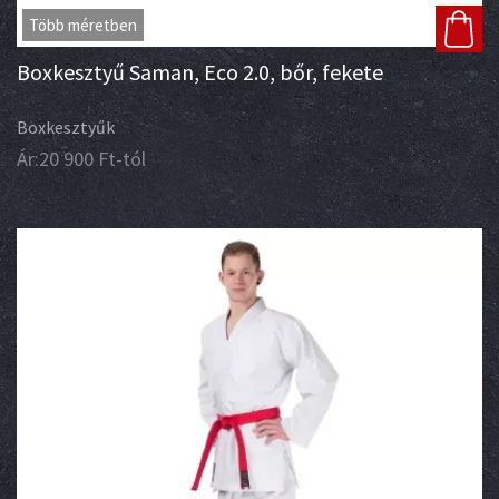
Több méretben
Boxkesztyű Saman, Eco 2.0, bőr, fekete
Boxkesztyűk
Ár:
20 900
Ft
-tól