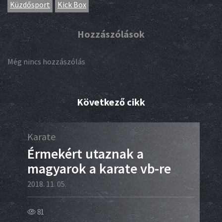
Küzdősport
Kick Box
Hozzászólások
Még nincs hozzászólás
Következő cikk
Karate
Ált
 az
Érmekért utaznak a
Eu
magyarok a karate vb-re
ju-
2018. 11. 05.
2018.
81
10