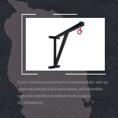
Ezzel a leírással szeretnénk iránymutatást adni az
olyan edzőeszközök a boxzsákok, reflexlabdákt
vagy más edzőfelszerelések biztonságos
rögzítéséhez!...