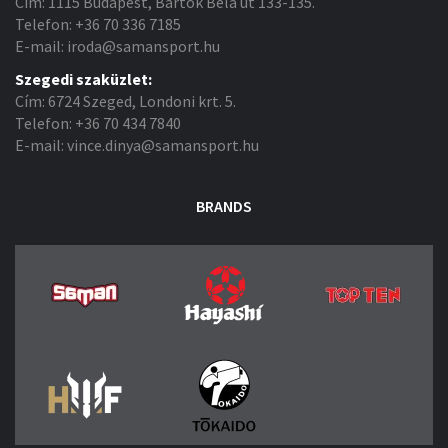
Cím: 1115 Budapest, Bartók Béla út 133-135.
Telefon: +36 70 336 7185
E-mail: iroda@samansport.hu
Szegedi szaküzlet:
Cím: 6724 Szeged, Londoni krt. 5.
Telefon: +36 70 434 7840
E-mail: vince.dinya@samansport.hu
BRANDS