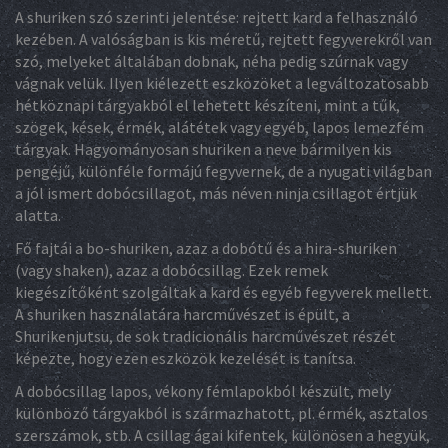
A shuriken szó szerinti jelentése: rejtett kard a felhasználó
kezében. A valóságban is kis méretű, rejtett fegyverekről van
szó, melyeket általában dobnak, néha pedig szúrnak vagy
vágnak velük. Ilyen kiélezett eszközöket a legváltozatosabb
hétköznapi tárgyakból el lehetett készíteni, mint a tűk,
szögek, kések, érmék, alátétek vagy egyéb, lapos lemezfém
tárgyak. Hagyományosan shuriken a neve bármilyen kis
pengéjű, különféle formájú fegyvernek, de a nyugati világban
a jól ismert dobócsillagot, más néven ninja csillagot értjük
alatta.
Fő fajtái a bo-shuriken, azaz a dobótű és a hira-shuriken
(vagy shaken), azaz a dobócsillag. Ezek remek
kiegészítőként szolgáltak a kard és egyéb fegyverek mellett.
A shuriken használatára harcművészet is épült, a
Shurikenjutsu, de sok tradicionális harcművészet részét
képezte, hogy ezen eszközök kezelését is tanítsa.
A dobócsillag lapos, vékony fémlapokból készült, mely
különböző tárgyakból is származhatott, pl. érmék, asztalos
szerszámok, stb. A csillag ágai kifentek, különösen a hegyük,