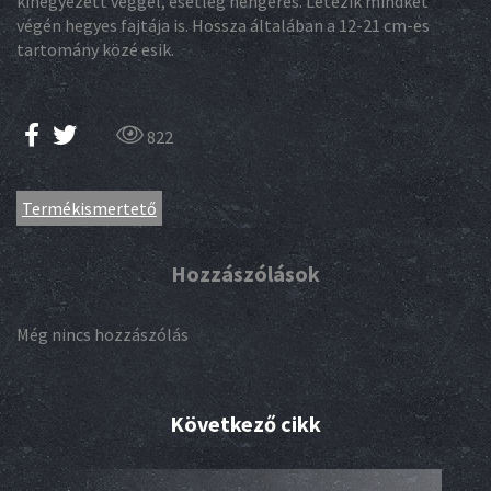
kihegyezett véggel, esetleg hengeres. Létezik mindkét
végén hegyes fajtája is. Hossza általában a 12-21 cm-es
tartomány közé esik.
822
Termékismertető
Hozzászólások
Még nincs hozzászólás
Következő cikk