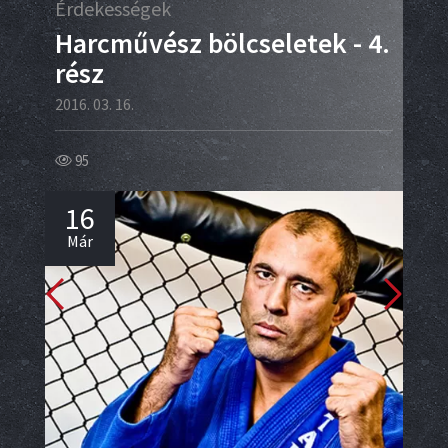
Érdekességek
Érd
Harcművész bölcseletek - 4.
Éd
rész
ti
ka
2016. 03. 16.
2016.
95
98
16
1
Már
Má