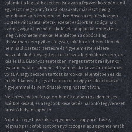
valamint a legtöbb esetben lyuk van a fegyver közepén, ami
egyrészt megkönnyíti a tárolásukat, másrészt pedig
aerodinamikai szempontból is előnyös a repülés közben.
Sokféle változata létezik, ezeket esősorban az ágainak
száma, vagy a használó iskola jele alapján különböztetik
meg. A közhiedelmekkel ellentétben a dobócsillag
elsősorban nem gyilkos fegyver, inkább a kellemetlen (de
nem halálos) testi sértésre és figyelem elterelésére
használták. A fenyegetett testrészek leginkább a szem, arc,
kéz és láb. Bizonyos esetekben mérget tettek rá (ilyenkor
gyakran halálos kimenetelű sérülések okozására alkalmas
volt). A nagy becsben tartott kardokkal ellentétben ez kis
értéket képviselt, így általában nem vigyáztak rá fokozott
figyelemmel és nem őrizték meg hosszú távon.
Ma kereskedelmi forgalomban általában rozsdamentes
acélból készül, és a legtöbb késeket és hasonló fegyvereket
árusító helyen kapható.
A dobótű egy hosszúkás, egyenes vas vagy acél tüske,
négyszög (ritkább esetben nyolcszög) alapú egyenes hasáb