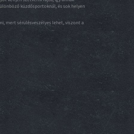
különböző küzdősportoknál, és sok helyen
i, mert sérülésveszélyes lehet, viszont a