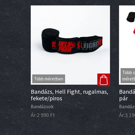
Több s
Több méretben
méret
Bandázs, Hell Fight, rugalmas,
Bandáz
fekete/piros
pár
Bandázsok
Bandáz
Ár:
2 990
Ft
Ár:
3 19