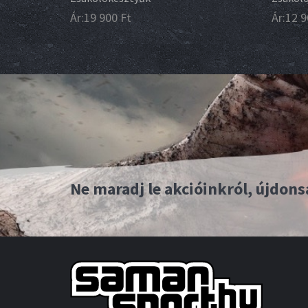
Ár:
19 900
Ft
Ár:
12 9
Ne maradj le akcióinkról, újdons