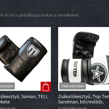
i és fel is próbálhatja ezeket a termékeket
méretben
Több méretben
lókesztyű, Saman, TELI,
Zsákolókesztyű, Top Ten
ekete
Sandman, bőr/műbőr,
fekete/fehér
ókesztyűk
Zsákolókesztyűk