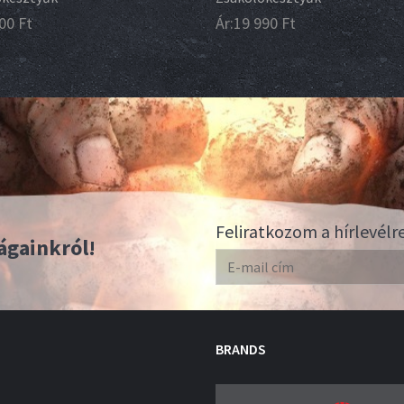
00
Ft
Ár:
19 990
Ft
Feliratkozom a hírlevélr
ágainkról!
BRANDS