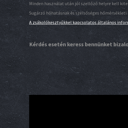
Minden használat után jól szellőző helyre kell ki
Sugárzó hőhatásnak és szélsőséges hőmérsékleti 
A zsákolókesztyűkkel kapcsolatos általános infor
Kérdés esetén keress bennünket biza