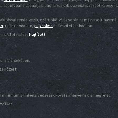
n sportban használják, ahol a zsákolás az edzés részét képezi (
ítással rendelkezik, ezért ökölvívás során nem javasolt használn
ön
, reflexlabdákon,
pajzsokon
és feszített labdákon.
nek. Ütőfelülete
hajlított
.
édelme érdekében.
zellőzést.
i minimum 3) intenzív edzések követelményeinek is megfelel.
ztyűket.