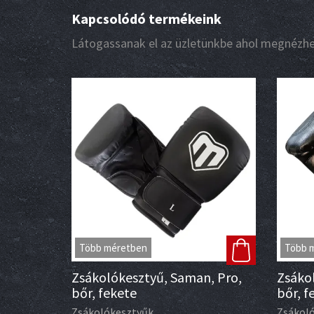
Kapcsolódó termékeink
Látogassanak el az üzletünkbe ahol megnézhet
Több méretben
Több 
Zsákolókesztyű, Saman, Pro,
Zsáko
bőr, fekete
bőr, f
Zsákolókesztyűk
Zsákol