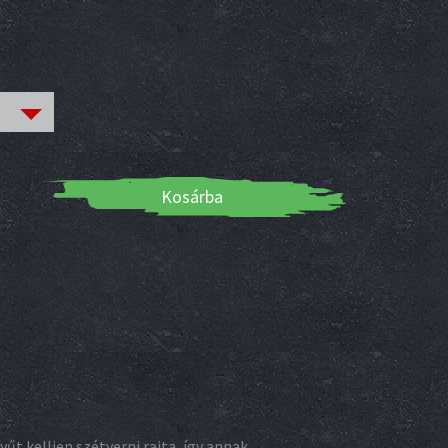
Kosárba
űt kelljen szétverni rajta, így annak