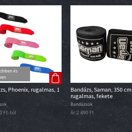
zínben és
ben
s, Phoenix, rugalmas, 1
Bandázs, Saman, 350 cm
rugalmas, fekete
sok
Bandázsok
0
Ft
-tól
Ár:
2 490
Ft