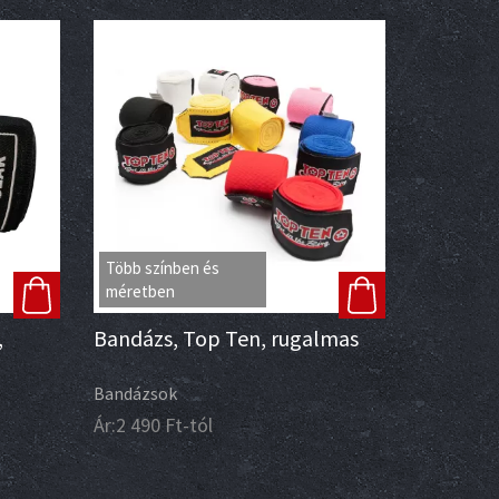
Több színben és
méretben
,
Bandázs, Top Ten, rugalmas
Bandázsok
Ár:
2 490
Ft
-tól