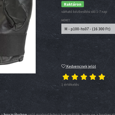
Raktáron
várható kézbesítési idő 1-7 nap
MÉRET
M - p100-hs07 - (
16 300
Ft
)
Kedvencnek jelöl
1 értékelés
 a
boxzsákokon
való gyakorláshoz használják, hogy ne a boxkeszty