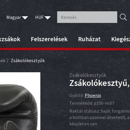
Magyar
HUF
xzsákok
Felszerelések
Ruházat
Kiegés
sek
Zsákolókesztyűk
Zsákolókesztyűk
Zsákolókesztyű,
Gyártó:
Phoenix
Termékkód:
p100-hs07
Raktár státusz:
Saját forgalm
a boltban azonnal átvehető,
készleten van