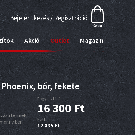
Bejelentkezés / Regisztráció
Kosár
zítők
Akció
Outlet
Magazin
 Phoenix, bőr, fekete
Fogyasztói ár
16 300
Ft
azású termék,
Nettó ár
 amennyiben
12 835
Ft