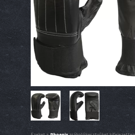
Ezeket a
Phoenix
zsákolókesztyűket kifejezetten