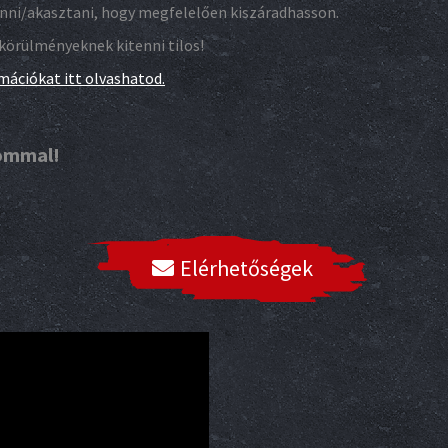
tenni/akasztani, hogy megfelelően kiszáradhasson.
körülményeknek kitenni tilos!
mációkat itt olvashatod.
lommal!
Elérhetőségek