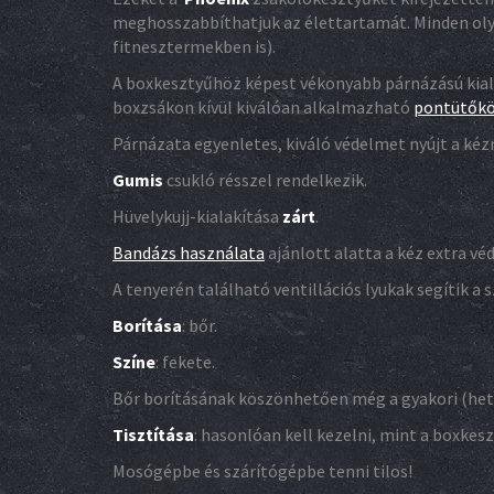
meghosszabbíthatjuk az élettartamát. Minden olya
fitnesztermekben is).
A boxkesztyűhöz képest vékonyabb párnázású kialak
boxzsákon kívül kiválóan alkalmazható
pontütők
Párnázata egyenletes, kiváló védelmet nyújt a kéz
Gumis
csukló résszel rendelkezik.
Hüvelykujj-kialakítása
zárt
.
Bandázs használata
ajánlott alatta a kéz extra v
A tenyerén található ventillációs lyukak segítik a s
Borítása
: bőr.
Színe
: fekete.
Bőr borításának köszönhetően még a gyakori (het
Tisztítása
: hasonlóan kell kezelni, mint a boxkes
Mosógépbe és szárítógépbe tenni tilos!