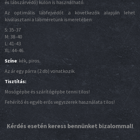
és lábszárvédő) külön is használható.
Az optimális lábfejvédőt a következők alapján lehet
kiválasztani a lábméretünk ismeretében:
S: 35-37
M: 38-40
L: 41-43
XL: 44-46.
Színe
: kék, piros.
Az ár egy párra (2 db) vonatkozik.
Tisztítás:
Mosógépbe és szárítógépbe tenni tilos!
Fehérítő és egyéb erős vegyszerek használata tilos!
Kérdés esetén keress bennünket bizalommal!