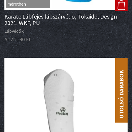
méretben
Karate Lábfejes lábszárvédő, Tokaido, Design
2021, WKF, PU
Lábvédők
Ár:
25 190
Ft
UTOLSÓ DARABOK