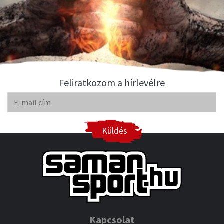
Feliratkozom a hírlevélre
Küldés
Kapcsolat