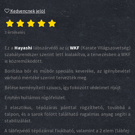
Kedvencnek jelöl
3 értékelés
Ez a
Hayashi
lábszárvédő az új
WKF
(Karate Világszövetség)
szabályrendszer szerint lett kialakítva, a tervezésben a WKF
is közreműködött.
Borítása bőr és műbőr speciális keveréke, az igénybevétel
várható mértéke szerint tervezték meg.
Bélése keményített szivacs, így fokozott védelmet nyújt.
Enyhén hullámos rúgófelület.
3 elasztikus, tépőzáras pánttal rögzíthető, továbbá a
talpon, és a sarok fölött található rugalmas anyag segíti a
stabilizálást.
A lábfejvédő tépőzárral fixálható, valamint a 2 elem (lábfej-