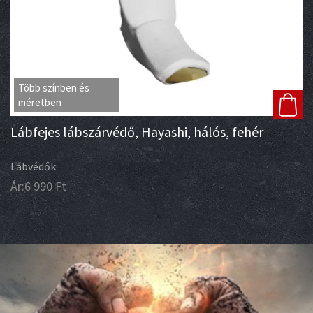
Több színben és
méretben
Lábfejes lábszárvédő, Hayashi, hálós, fehér
Lábvédők
Ár:
6 990
Ft