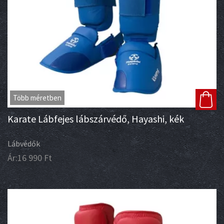
Több méretben
Karate Lábfejes lábszárvédő, Hayashi, kék
Lábvédők
Ár:
16 990
Ft