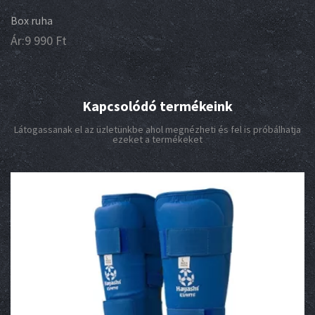
Box ruha
Ár:
9 990
Ft
Kapcsolódó termékeink
Látogassanak el az üzletünkbe ahol megnézheti és fel is próbálhatja
ezeket a termékeket