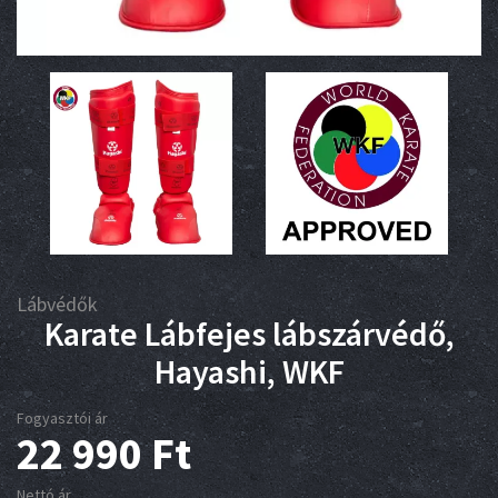
Lábvédők
Karate Lábfejes lábszárvédő,
Hayashi, WKF
Fogyasztói ár
22 990
Ft
Nettó ár