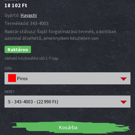
18 102
Ft
Gyártó:
Hayashi
Termékkód:
343-4003
Raktár státusz:
Saját forgalmazású termék, a boltban
azonnal átvehető, amennyiben készleten van
Raktáron
várható kézbesítési idő 1-7 nap
SZÍN
Piros
MÉRET
S - 343-4003 - (
22 990
Ft
)
Kosárba