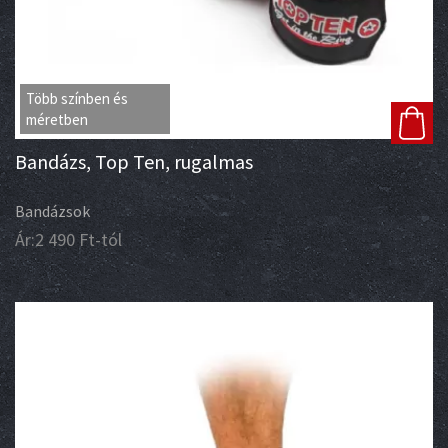
Több színben és
méretben
Bandázs, Top Ten, rugalmas
Bandázsok
Ár:
2 490
Ft
-tól