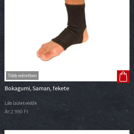
Több méretben
Bokagumi, Saman, fekete
Láb ízületvédők
Ár:
2 990
Ft