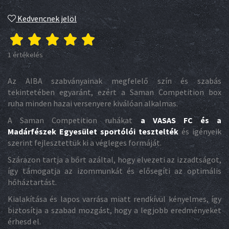
Kedvencnek jelöl
1 értékelés
Az AIBA szabványainak megfelelő szín és szabás
tekintetében egyaránt, ezért a Saman Competition box
ruha minden hazai versenyere kiválóan alkalmas.
A Saman Competition ruhákat
a VASAS FC és a
Madárfészek Egyesület sportólói tesztelték
és igényeik
szerint fejlesztettük ki a végleges formáját.
Szárazon tartja a bőrt azáltal, hogy elvezeti az izzadtságot,
így támogatja az izommunkát és elősegíti az optimális
hőháztartást.
Kialakítása és lapos varrása miatt rendkívül kényelmes, így
biztosítja a szabad mozgást, hogy a legjobb eredményeket
érhesd el.