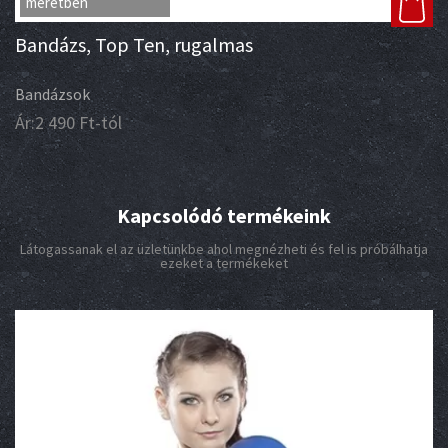
méretben
Bandázs, Top Ten, rugalmas
Bandázsok
Ár:
2 490
Ft
-tól
Kapcsolódó termékeink
Látogassanak el az üzletünkbe ahol megnézheti és fel is próbálhatja
ezeket a termékeket