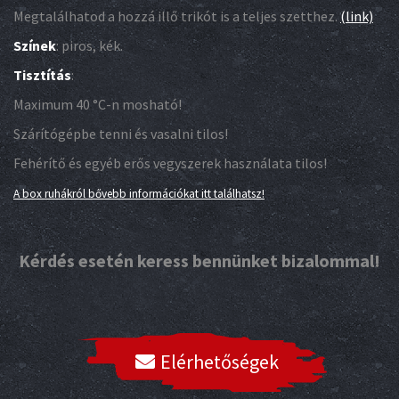
Megtalálhatod a hozzá illő trikót is a teljes szetthez.
(link)
Színek
: piros, kék.
Tisztítás
:
Maximum 40 °C-n mosható!
Szárítógépbe tenni és vasalni tilos!
Fehérítő és egyéb erős vegyszerek használata tilos!
A box ruhákról bővebb információkat itt találhatsz!
Kérdés esetén keress bennünket bizalommal!
Elérhetőségek