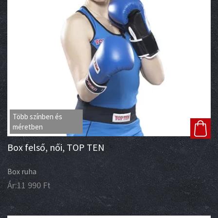
Több színben és
méretben
Box felső, női, TOP TEN
Box ruha
Ár:
11 990
Ft