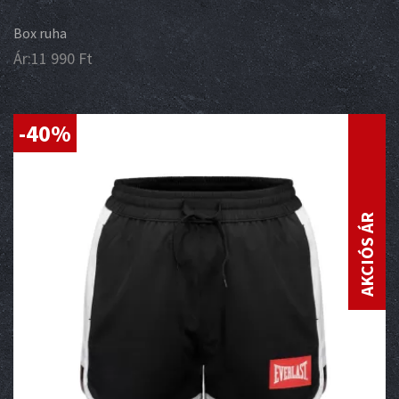
Box ruha
Ár:
11 990
Ft
-40%
AKCIÓS ÁR