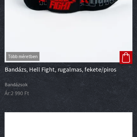
Több méretben
Bandázs, Hell Fight, rugalmas, fekete/piros
Bandázsok
Ár:
2 990
Ft