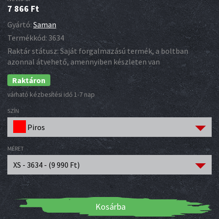
7 866
Ft
Gyártó:
Saman
Termékkód:
3634
Raktár státusz:
Saját forgalmazású termék, a boltban
azonnal átvehető, amennyiben készleten van
Raktáron
várható kézbesítési idő 1-7 nap
SZÍN
Piros
MÉRET
XS - 3634 - (
9 990
Ft
)
Kosárba