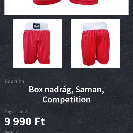
Box ruha
Box nadrág, Saman,
Competition
Fogyasztói ár
9 990
Ft
Nettó ár