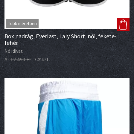
Több méretben
Box nadrág, Everlast, Laly Short, női, fekete-
fehér
Női divat
Ár:
12 490
Ft
7 494
Ft