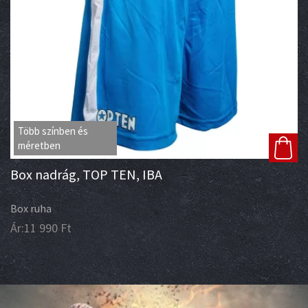
Több színben és
méretben
Box nadrág, TOP TEN, IBA
Box ruha
Ár:
11 990
Ft