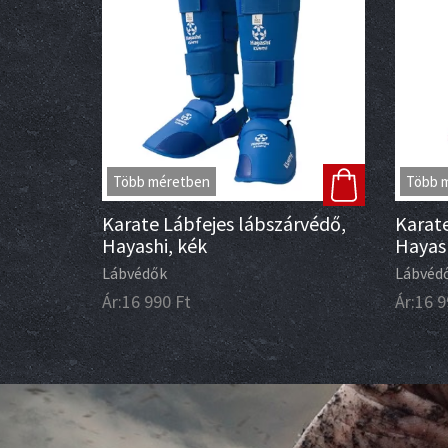
Több méretben
Több 
Karate Lábfejes lábszárvédő,
Karate
Hayashi, kék
Hayash
Lábvédők
Lábvéd
Ár:
16 990
Ft
Ár:
16 9