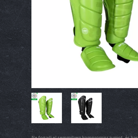
Ne fogadj el semmilyen kompromisszumot, és has