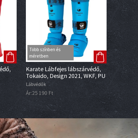
Több színben és
méretben
védő,
Karate Lábfejes lábszárvédő,
Tokaido, Design 2021, WKF, PU
Lábvédők
Ár:
25 190
Ft