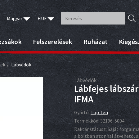
Magyar
HUF
xzsákok
Felszerelések
Ruházat
Kiegés
sek
Lábvédők
Lábvédők
Lábfejes lábszá
IFMA
Gyártó:
Top Ten
Termékkód:
32196-5004
Raktár státusz:
Saját forgalm
a boltban azonnal átvehető,