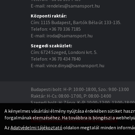
E-mail: rendeles@samansport.hu
Központi raktár:
Cím: 1115 Budapest, Bartók Béla út 133-135.
Telefon: +36 70 336 7185
E-mail: iroda@samansport.hu
Szegedi szaküzlet:
Cím: 6724 Szeged, Londoni krt. 5.
Telefon: +36 70 434 7840
E-mail: vince.dinya@samansport.hu
Budapesti bolt: H-P: 10:00-18:00, Szo.: 9:00-13:00
Raktár: H-Cs: 08:00-17:00, P: 08:00-14:00
Szegedi bolt: H: Zárva, K-P: 10:00-12:00, 13:00-18:00
Szo.: 9:00-13:00
A kényelmes vásárlási élmény nyújtása érdekében sütiket haszn
forgalmának elemzéséhez. Ha továbbra is böngészi a webhelyün
Szegedi üzletünk 2026.08.04-től 24-ig ZÁRVA tart.
Az
Adatvédelmi tájékoztató
oldalon megtalál minden informáci