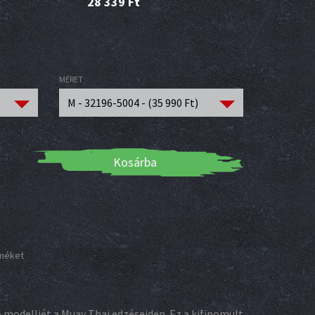
28 339
Ft
MÉRET
M - 32196-5004 - (
35 990
Ft
)
Kosárba
rméket
 modelljét a Muay Thai edzéseiden. Ez a kifinomult