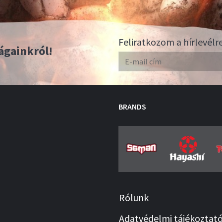
Feliratkozom a hírlevélr
ágainkról!
BRANDS
Rólunk
Adatvédelmi tájékoztat