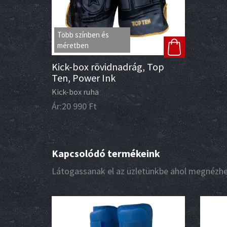
Több színben és
méretben
Kick-box rövidnadrág, Top
Ten, Power Ink
Kick-box ruha
Ár:
20 990
Ft
Kapcsolódó termékeink
Látogassanak el az üzletünkbe ahol megnézhet