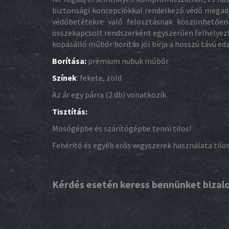
biztonsági koncepciókkal rendelkező védő megadja
védőbetétekre való felosztásnak köszönhetően 
összekapcsolt rendszerként egyszerűen felhelyezhe
kopásálló műbőr borítás jól bírja a hosszú távú e
Borítása:
prémium nubuk műbőr
Színek
: fekete, zöld
Az ár egy párra (2 db) vonatkozik.
Tisztítás:
Mosógépbe és szárítógépbe tenni tilos!
Fehérítő és egyéb erős vegyszerek használata tilos
Kérdés esetén keress bennünket biza