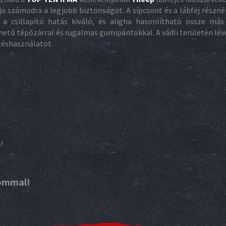
 számodra a legjobb biztonságot. A sípcsont és a lábfej résznél 
a csillapító hatás kiváló, és aligha hasonlítható össze más
tő tépőzárral és rugalmas gumipántokkal. A vádli területén lévő
dzéshasználatot.
!
lommal!