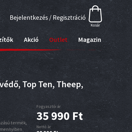
Bejelentkezés / Regisztráció
Kosár
zítők
Akció
Outlet
Magazin
rvédő, Top Ten, Theep,
Fogyasztói ár
35 990
Ft
azású termék,
Nettó ár
 amennyiben