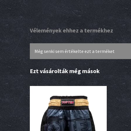
Vélemények ehhez a termékhez
Még senki sem értékelte ezt a terméket
Ezt vásárolták még mások