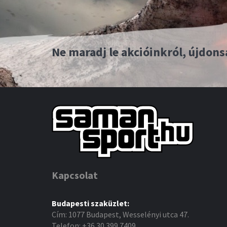
Ne maradj le akcióinkról, újdons
Kapcsolat
Budapesti szaküzlet:
Cím: 1077 Budapest, Wesselényi utca 47.
Telefon: +36 30 399 7409