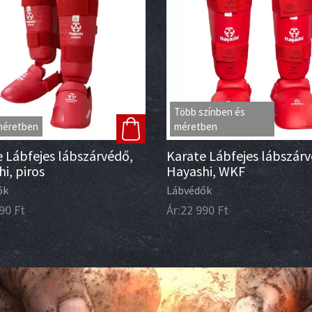
Több színben és
méretben
méretben
 Lábfejes lábszárvédő,
Karate Lábfejes lábszár
i, piros
Hayashi, WKF
ők
Lábvédők
90
Ft
Ár:
22 990
Ft