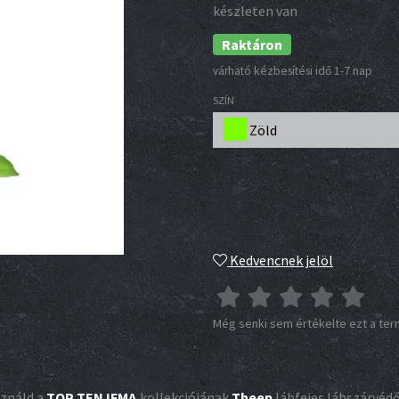
készleten van
Raktáron
várható kézbesítési idő 1-7 nap
SZÍN
Zöld
Kedvencnek jelöl
Még senki sem értékelte ezt a te
ználd a
TOP TEN IFMA
kollekciójának
Theep
lábfejes lábszárvédő