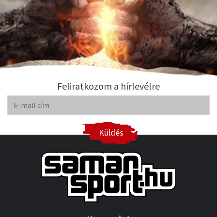
Feliratkozom a hírlevélre
Küldés