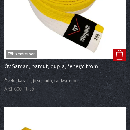
Több méretben
Öv Saman, pamut, dupla, fehér/citrom
Övek - karate, jitsu, judo, taekwondo
Ár:
1 600
Ft
-tól