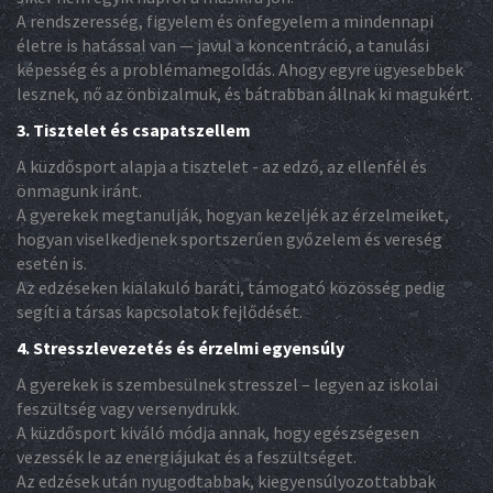
A rendszeresség, figyelem és önfegyelem a mindennapi
életre is hatással van — javul a koncentráció, a tanulási
képesség és a problémamegoldás. Ahogy egyre ügyesebbek
lesznek, nő az önbizalmuk, és bátrabban állnak ki magukért.
3. Tisztelet és csapatszellem
A küzdősport alapja a tisztelet - az edző, az ellenfél és
önmagunk iránt.
A gyerekek megtanulják, hogyan kezeljék az érzelmeiket,
hogyan viselkedjenek sportszerűen győzelem és vereség
esetén is.
Az edzéseken kialakuló baráti, támogató közösség pedig
segíti a társas kapcsolatok fejlődését.
4. Stresszlevezetés és érzelmi egyensúly
A gyerekek is szembesülnek stresszel – legyen az iskolai
feszültség vagy versenydrukk.
A küzdősport kiváló módja annak, hogy egészségesen
vezessék le az energiájukat és a feszültséget.
Az edzések után nyugodtabbak, kiegyensúlyozottabbak