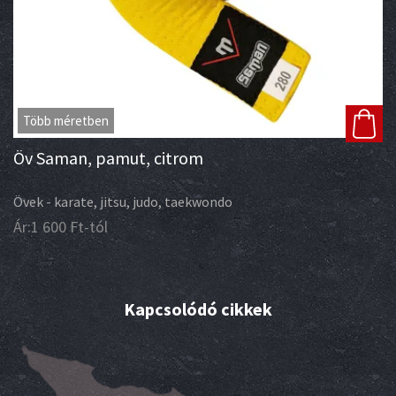
Több méretben
Öv Saman, pamut, citrom
Övek - karate, jitsu, judo, taekwondo
Ár:
1 600
Ft
-tól
Kapcsolódó cikkek