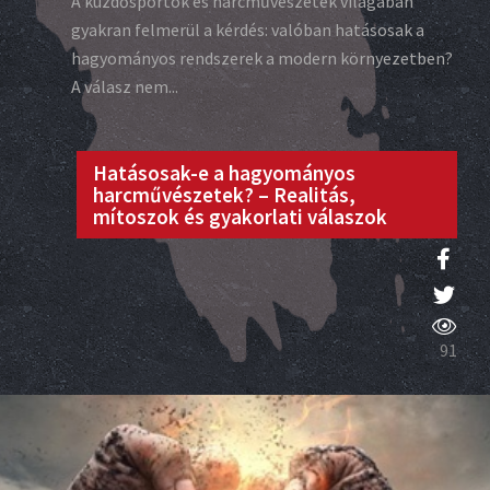
A küzdősportok és harcművészetek világában
gyakran felmerül a kérdés: valóban hatásosak a
hagyományos rendszerek a modern környezetben?
A válasz nem...
Hatásosak-e a hagyományos
harcművészetek? – Realitás,
mítoszok és gyakorlati válaszok
91