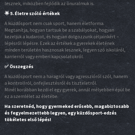
lesznek, miközben fejlődik az önuralmuk is.
🌟 5. Életre szóló értékek
A küzdősport nem csak sport, hanem életforma.
Megtanítja, hogyan tartsuk be a szabályokat, hogyan
kezeljük a kudarcot, és hogyan dolgozzunk céljainkért –
lépésről lépésre. Ezek az értékek a gyerekek életének
minden területén hasznosak lesznek, legyen szó iskoláról,
karrierről vagy emberi kapcsolatokról.
✅ Összegzés
A küzdősport nem a haragról vagy agresszióról szól, hanem
a kontrollról, önfejlesztésről és tiszteletről.
Minél korábban kezdi el egy gyerek, annál mélyebben épül be
ez a szemlélet az életébe.
Ha szeretnéd, hogy gyermeked erősebb, magabiztosabb
és fegyelmezettebb legyen, egy küzdősport-edzés
tökéletes első lépés!