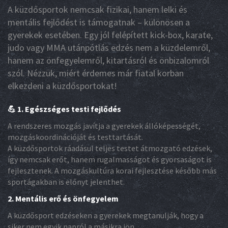
A küzdősportok nemcsak fizikai, hanem lelki és
mentális fejlődést is támogatnak – különösen a
gyerekek esetében. Egy jól felépített kick-box, karate,
judo vagy MMA utánpótlás edzés nem a küzdelemről,
hanem az önfegyelemről, kitartásról és önbizalomról
szól. Nézzük, miért érdemes már fiatal korban
elkezdeni a küzdősportokat!
💪 1. Egészséges testi fejlődés
A rendszeres mozgás javítja a gyerekek állóképességét,
mozgáskoordinációját és testtartását.
A küzdősportok ráadásul teljes testet átmozgató edzések,
így nemcsak erőt, hanem rugalmasságot és gyorsaságot is
fejlesztenek. A mozgáskultúra korai fejlesztése később más
sportágakban is előnyt jelenthet.
2. Mentális erő és önfegyelem
A küzdősport edzéseken a gyerekek megtanulják, hogy a
siker nem egyik napról a másikra jön.