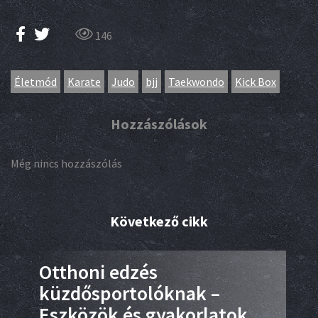
146
Életmód
Karate
Judo
bjj
Taekwondo
Kick Box
Hozzászólások
Még nincs hozzászólás
Következő cikk
Otthoni edzés
10
küzdősportolóknak –
kü
Eszközök és gyakorlatok,
ho