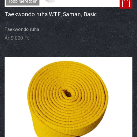
Több méretben
Taekwondo ruha WTF, Saman, Basic
Taekwondo ruha
Ár:
9 600
Ft