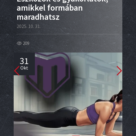
amikkel formában
2025.
maradhatsz
15
2025. 10. 31.
1
209
Ok
31
Okt