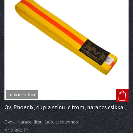
Több méretben
Öv, Phoenix, dupla színű, citrom, narancs csíkkal
Övek - karate, jitsu, judo, taekwondo
Ár:
2 990
Ft