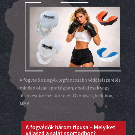
A fogvédő az egyik legfontosabb védőfelszerelés
minden olyan sportágban, ahol ütések vagy
ütközések érhetik a fejet. Ökölvívás, kick-box,
MMA,...
A fogvédők három típusa – Melyiket
válaszd a saját sportodhoz?