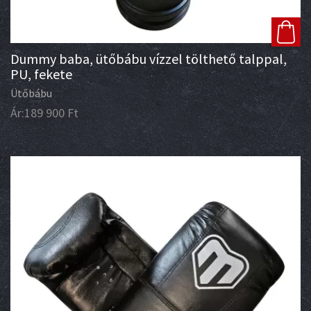
Dummy baba, ütőbábu vízzel tölthető talppal,
PU, fekete
Ütőbábu
Ár:
189 900
Ft