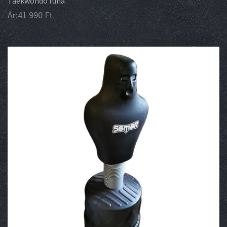
Taekwondo ruha
Ár:
41 990
Ft