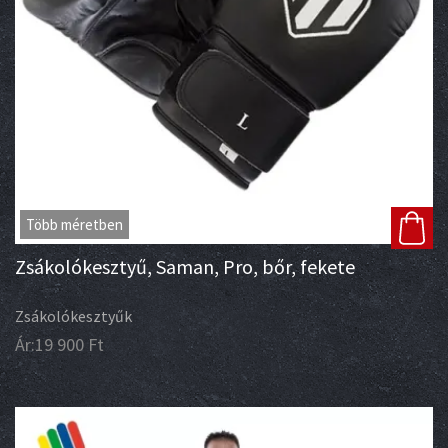
Több méretben
Zsákolókesztyű, Saman, Pro, bőr, fekete
Zsákolókesztyűk
Ár:
19 900
Ft