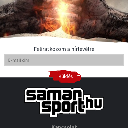
Feliratkozom a hírlevélre
Küldés
Kapcsolat