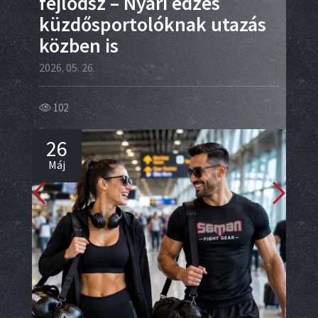
fejlődsz – Nyári edzés
kü
küzdősportolóknak utazás
ro
közben is
te
2026. 05. 26.
2026.
102
45
26
1
Máj
Má