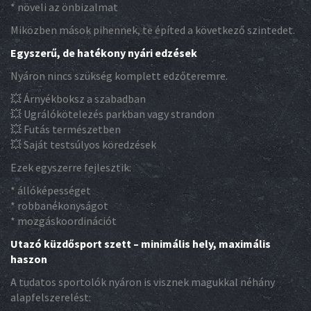
* növeli az önbizalmat
Miközben mások pihennek, te építed a következő szintedet.
Egyszerű, de hatékony nyári edzések
Nyáron nincs szükség komplett edzőteremre.
💥 Árnyékboksz a szabadban
💥 Ugrálókötelezés parkban vagy strandon
💥 Futás természetben
💥 Saját testsúlyos köredzések
Ezek egyszerre fejlesztik:
* állóképességet
* robbanékonyságot
* mozgáskoordinációt
Utazó küzdősport szett – minimális hely, maximális
haszon
A tudatos sportolók nyáron is visznek magukkal néhány
alapfelszerelést: