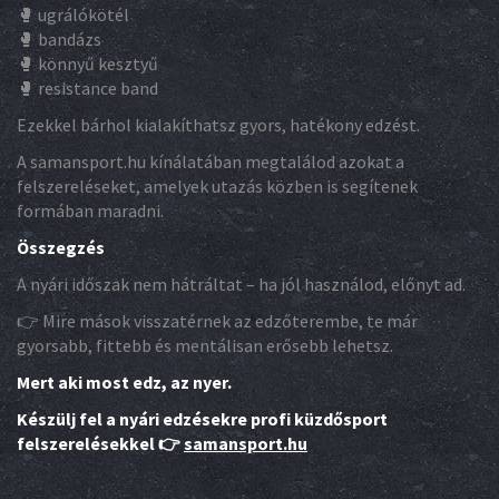
🥊 ugrálókötél
🥊 bandázs
🥊 könnyű kesztyű
🥊 resistance band
Ezekkel bárhol kialakíthatsz gyors, hatékony edzést.
A samansport.hu kínálatában megtalálod azokat a
felszereléseket, amelyek utazás közben is segítenek
formában maradni.
Összegzés
A nyári időszak nem hátráltat – ha jól használod, előnyt ad.
👉 Mire mások visszatérnek az edzőterembe, te már
gyorsabb, fittebb és mentálisan erősebb lehetsz.
Mert aki most edz, az nyer.
Készülj fel a nyári edzésekre profi küzdősport
felszerelésekkel 👉
samansport.hu