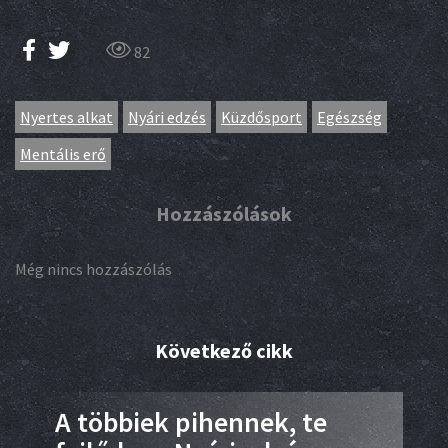
82
Nyertes alkat
Nyári edzés
Küzdősport
Egészség
Mentális erő
Hozzászólások
Még nincs hozzászólás
Következő cikk
A többiek pihennek, te
Sú