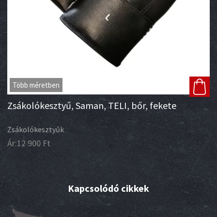
Több méretben
Zsákolókesztyű, Saman, TELI, bőr, fekete
Zsákolókesztyűk
Ár:
12 900
Ft
Kapcsolódó cikkek