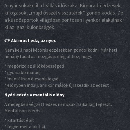
A nyár sokaknál a leállás időszaka. Kimaradó edzések,
kifogások, „majd ősszel visszatérek” gondolkodás. De
a küzdősportok világában pontosan ilyenkor alakulnak
ki az igazi különbségek.
👉 Aki most edz, az nyer.
Nem kell napi kétórás edzésekben gondolkodni. Már heti
néhány tudatos mozgás is elég ahhoz, hogy:
* megőrizd az állóképességed
* gyorsabb maradj
* mentálisan élesebb legyél
* előnyben indulj, amikor mások újrakezdik az edzést
Nyári edzés = mentális előny
A melegben végzett edzés nemcsak fizikailag fejleszt.
Mentálisan is erősít:
* kitartást épít
* fegyelmet alakít ki