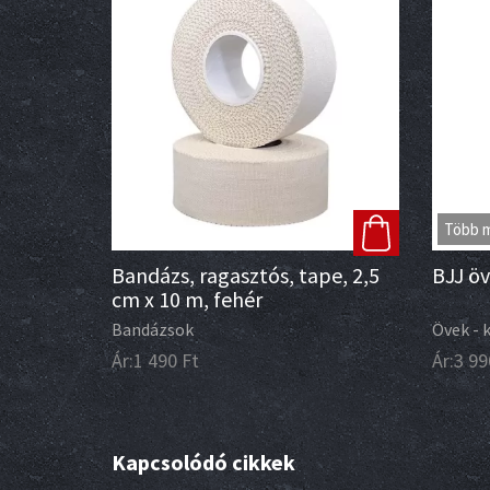
Több 
Bandázs, ragasztós, tape, 2,5
BJJ öv
cm x 10 m, fehér
Bandázsok
Övek - 
Ár:
1 490
Ft
Ár:
3 99
Kapcsolódó cikkek