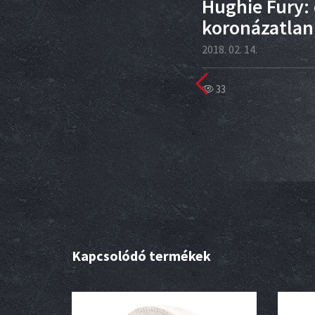
Hughie Fury:
koronázatlan
2018. 02. 14.
33
m
Kapcsolódó termékek