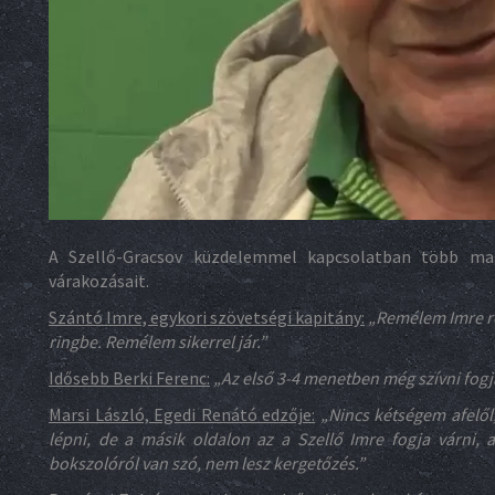
A Szellő-Gracsov küzdelemmel kapcsolatban több ma
várakozásait.
Szántó Imre, egykori szövetségi kapitány:
„Remélem Imre re
ringbe. Remélem sikerrel jár.”
Idősebb Berki Ferenc:
„Az első 3-4 menetben még szívni fogja
Marsi László, Egedi Renátó edzője:
„Nincs kétségem afelől
lépni, de a másik oldalon az a Szellő Imre fogja várni, 
bokszolóról van szó, nem lesz kergetőzés.”