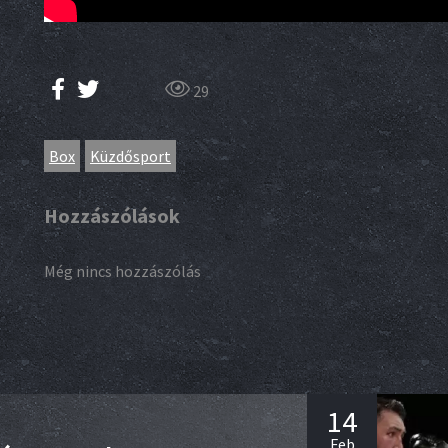
29
Box
Küzdősport
Hozzászólások
Még nincs hozzászólás
14
Feb