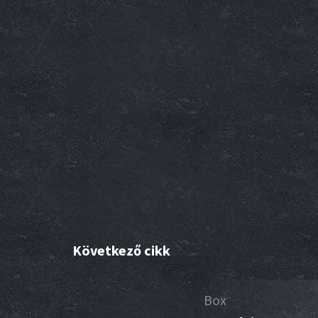
Következő cikk
13
Box
eb