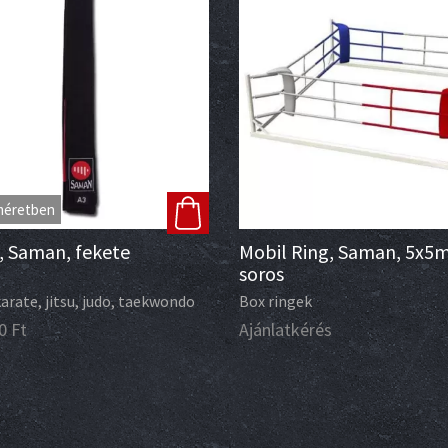
méretben
, Saman, fekete
Mobil Ring, Saman, 5x5m
soros
karate, jitsu, judo, taekwondo
Box ringek
0
Ft
Ajánlatkérés