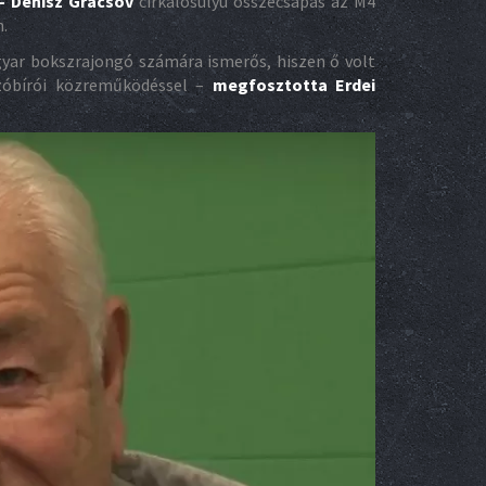
 – Denisz Gracsov
cirkálósúlyú összecsapás az M4
.
yar bokszrajongó számára ismerős, hiszen ő volt
ozóbírói közreműködéssel –
megfosztotta Erdei