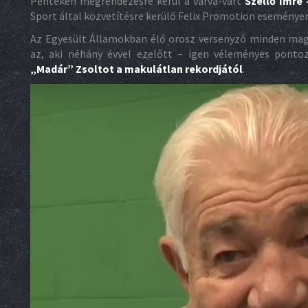
Pénteken megrendezésre kerül a várva-várt
Szellő Imre
Sport által közvetítésre kerülő Felix Promotion eseményen
Az Egyesült Államokban élő orosz versenyző minden mag
az, aki néhány évvel ezelőtt – igen véleményes pont
„Madár” Zsoltot a makulátlan rekordjától
.