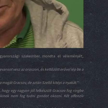
gyarországi szakember mondta el véleményét,
vansot vesz az oroszon, és kettőzött erővel lép be a
 magát Gracsov, de aztán Szellő kitépi a nyakát.”
, hogy egy nagyon jól felkészült Gracsov fog ringbe
akinek nem fog tudni gondot okozni. Két offenzív