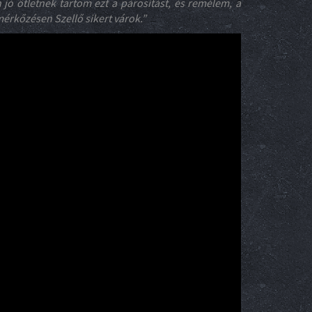
ó ötletnek tartom ezt a párosítást, és remélem, a
mérkőzésen Szellő sikert várok.”