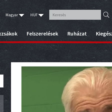
Magyar
HUF
xzsákok
Felszerelések
Ruházat
Kiegés