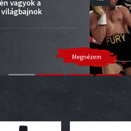
 én vagyok a
 világbajnok
Megnézem