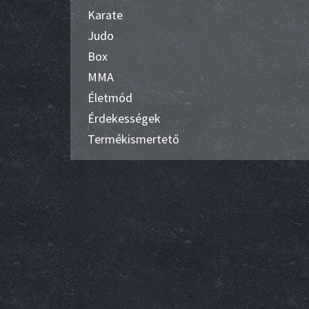
Karate
Judo
Box
MMA
Életmód
Érdekességek
Termékismertető