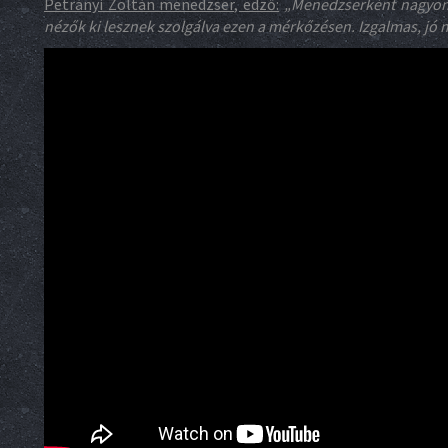
Petrányi Zoltán menedzser, edző:
„Menedzserként nagyon j
nézők ki lesznek szolgálva ezen a mérkőzésen. Izgalmas, jó 