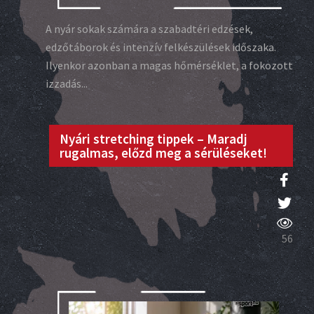
A nyár sokak számára a szabadtéri edzések,
edzőtáborok és intenzív felkészülések időszaka.
Ilyenkor azonban a magas hőmérséklet, a fokozott
izzadás...
Nyári stretching tippek – Maradj
rugalmas, előzd meg a sérüléseket!
56