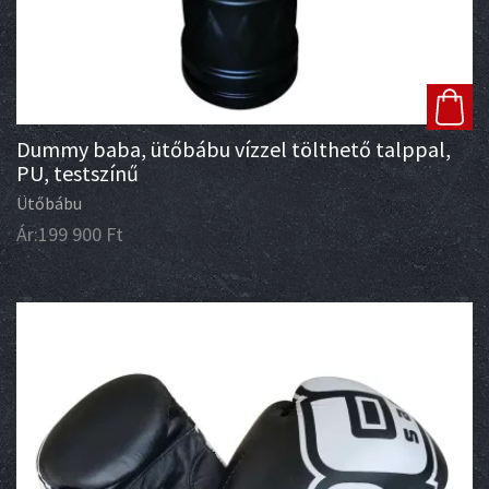
Dummy baba, ütőbábu vízzel tölthető talppal,
PU, testszínű
Ütőbábu
Ár:
199 900
Ft