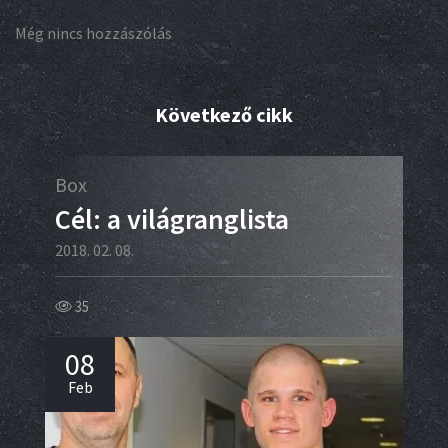
Még nincs hozzászólás
Következő cikk
Box
Box
Cél: a világranglista
Bo
Ha
2018. 02. 08.
az
35
2018.
08
40
Feb
0
Fe