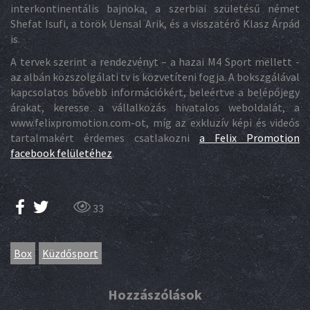
interkontinentális bajnoka, a szerbiai születésű német
Shefat Isufi, a török Uensal Arik, és a visszatérő Klasz Árpád
is.
A tervek szerint a rendezvényt – a hazai M4 Sport mellett -
az albán közszolgálati tv is közvetíteni fogja. A bokszgálával
kapcsolatos bővebb információkért, beleértve a belépőjegy
árakat, keresse a vállalkozás hivatalos weboldalát, a
www.felixpromotion.com-ot, míg az exkluzív képi és videós
tartalmakért érdemes csatlakozni
a Felix Promotion
facebook felületéhez
.
33
Box
Küzdősport
Hozzászólások