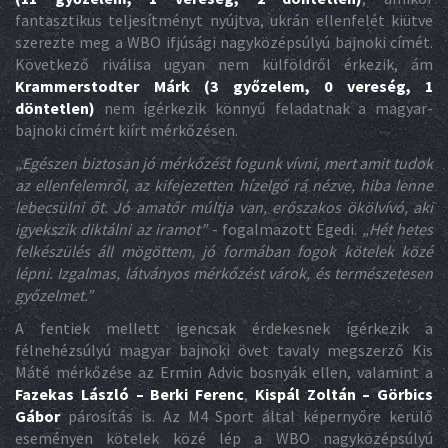
fantasztikus teljesítményt nyújtva, ukrán ellenfelét kiütve
szerezte meg a WBO ifjúsági nagyközépsúlyú bajnoki címét.
Következő riválisa ugyan nem külföldről érkezik, ám
Krammerstodter Márk (3 győzelem, 0 vereség, 1
döntetlen)
nem ígérkezik könnyű feladatnak a magyar-
bajnoki címért kiírt mérkőzésen.
„
Egészen biztosan jó mérkőzést fogunk vívni, mert amit tudok
az ellenfelemről, az kifejezetten hízelgő rá nézve, hiba lenne
lebecsülni őt. Jó amatőr múltja van, erőszakos ökölvívó, aki
igyekszik diktálni az iramot”
- fogalmazott Egedi.
„Hét hetes
felkészülés áll mögöttem, jó formában fogok kötelek közé
lépni. Izgalmas, látványos mérkőzést várok, és természetesen
győzelmet.”
A fentiek mellett igencsak érdekesnek ígérkezik a
félnehézsúlyú magyar bajnoki övet tavaly megszerző Kis
Máté mérkőzése az Ermin Advic bosnyák ellen, valamint a
Fazekas László – Berki Ferenc
,
Kispál Zoltán – Görbics
Gábor
párosítás is. Az M4 Sport által képernyőre kerülő
eseményen kötelek közé lép a WBO nagyközépsúlyú