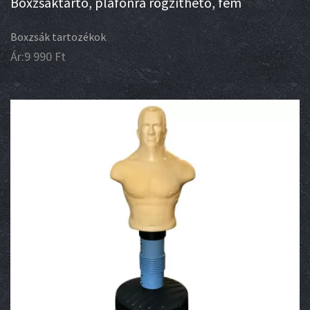
Boxzsáktartó, plafonra rögzíthető, fém
Boxzsák tartozékok
Ár:
9 990
Ft