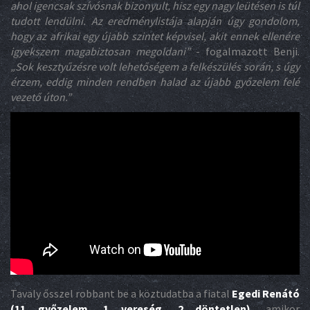
ahol igencsak szívósnak bizonyult, hisz egy nagy leütésen is túl
tudott lendülni. Az eredménylistája alapján úgy gondolom,
hogy az afrikai egy újabb szintet képvisel, akit ennek ellenére
igyekszem magabiztosan megoldani”
- fogalmazott Benji.
„Sok kesztyűzésre volt lehetőségem a felkészülés során, s úgy
érzem, eddig minden rendben halad az újabb győzelem felé
vezető úton.”
Tavaly ősszel robbant be a köztudatba a fiatal
Egedi Renátó
(11 győzelem, 1 vereség, 2 döntetlen)
, amikor