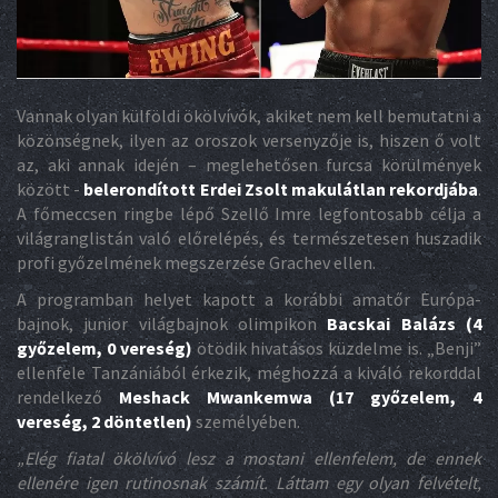
Vannak olyan külföldi ökölvívók, akiket nem kell bemutatni a
közönségnek, ilyen az oroszok versenyzője is, hiszen ő volt
az, aki annak idején – meglehetősen furcsa körülmények
között -
belerondított Erdei Zsolt makulátlan rekordjába
.
A főmeccsen ringbe lépő Szellő Imre legfontosabb célja a
világranglistán való előrelépés, és természetesen huszadik
profi győzelmének megszerzése Grachev ellen.
A programban helyet kapott a korábbi amatőr Európa-
bajnok, junior világbajnok olimpikon
Bacskai Balázs (4
győzelem, 0 vereség)
ötödik hivatásos küzdelme is. „Benji”
ellenfele Tanzániából érkezik, méghozzá a kiváló rekorddal
rendelkező
Meshack Mwankemwa (17 győzelem, 4
vereség, 2 döntetlen)
személyében.
„
Elég fiatal ökölvívó lesz a mostani ellenfelem, de ennek
ellenére igen rutinosnak számít. Láttam egy olyan felvételt,