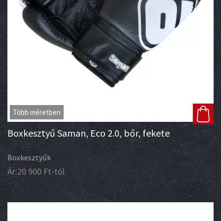
Több méretben
Boxkesztyű Saman, Eco 2.0, bőr, fekete
Boxkesztyűk
Ár:
20 900
Ft
-tól