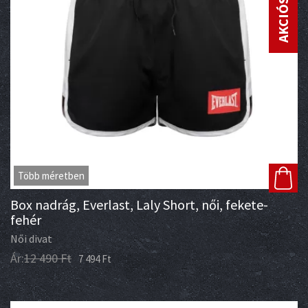
AKCIÓS ÁR
Több méretben
Box nadrág, Everlast, Laly Short, női, fekete-
fehér
Női divat
Ár:
12 490
Ft
7 494
Ft