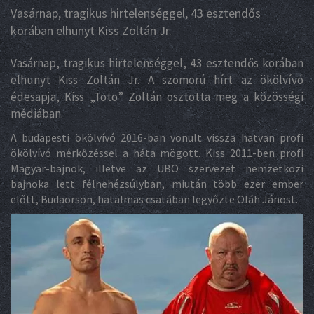
Vasárnap, tragikus hirtelenséggel, 43 esztendős
korában elhunyt Kiss Zoltán Jr.
Vasárnap, tragikus hirtelenséggel, 43 esztendős korában
elhunyt Kiss Zoltán Jr. A szomorú hírt az ökölvívó
édesapja, Kiss „Toto” Zoltán osztotta meg a közösségi
médiában.
A budapesti ökölvívó 2016-ban vonult vissza hatvan profi
ökölvívó mérkőzéssel a háta mögött. Kiss 2011-ben profi
Magyar-bajnok, illetve az UBO szervezet nemzetközi
bajnoka lett félnehézsúlyban, miután több ezer ember
előtt, Budaörsön, hatalmas csatában legyőzte Oláh Jánost.