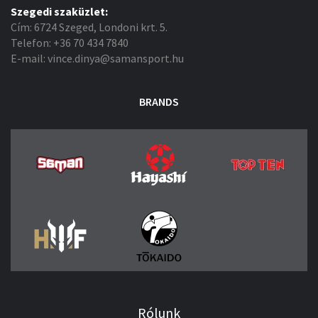
Szegedi szaküzlet:
Cím: 6724 Szeged, Londoni krt. 5.
Telefon: +36 70 434 7840
E-mail: vince.dinya@samansport.hu
BRANDS
Rólunk