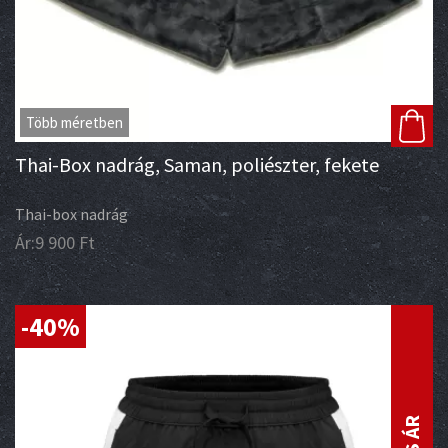
Több méretben
Thai-Box nadrág, Saman, poliészter, fekete
Thai-box nadrág
Ár:
9 900
Ft
-40%