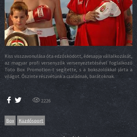
Kiss visszavonulása óta edzősködött, édesapja vállalkozását,
az magyar profi versenyzők versenyeztetésével foglalkozó
Toto Box Promotion-t segítette, s a bokszolókkal járta a
világot. Őszinte részvétünk a családnak, barátoknak.
2226
Box
Küzdősport