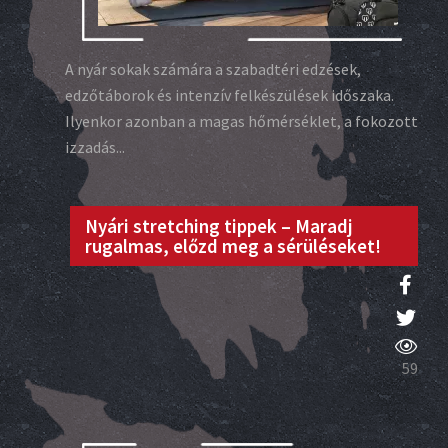
A nyár sokak számára a szabadtéri edzések,
edzőtáborok és intenzív felkészülések időszaka.
Ilyenkor azonban a magas hőmérséklet, a fokozott
izzadás...
Nyári stretching tippek – Maradj
rugalmas, előzd meg a sérüléseket!
59