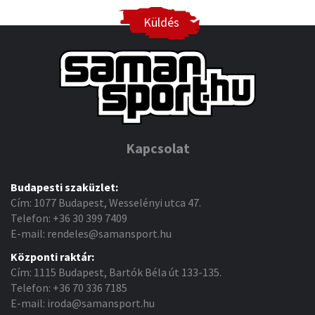
Küldés
Kapcsolat
Budapesti szaküzlet:
Cím: 1077 Budapest, Wesselényi utca 47.
Telefon: +36 30 399 7409
E-mail: rendeles@samansport.hu
Központi raktár:
Cím: 1115 Budapest, Bartók Béla út 133-135.
Telefon: +36 70 336 7185
E-mail: iroda@samansport.hu