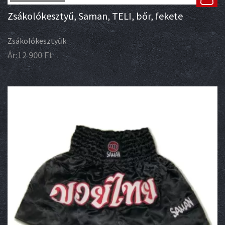
Zsákolókesztyű, Saman, TELI, bőr, fekete
Zsákolókesztyűk
Ár:
12 900
Ft