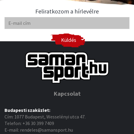
Feliratkozom a hírlevélre
Küldés
Kapcsolat
Budapesti szaküzlet:
Cím: 1077 Budapest, Wesselényi utca 47.
Telefon: +36 30 399 7409
E-mail: rendeles@samansport.hu