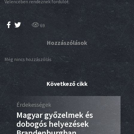
Velencében rendeznek fordulót.
69
Hozzászólások
Még nincs hozzászólás
Következő cikk
Érdekességek
Box
”
Magyar győzelmek és
Ké
dobogós helyezések
a 
Brandenburgban
2018.