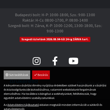
Budapesti bolt: H-P: 10:00-18:00, Szo.: 9:00-13:00
Raktár: H-Cs: 08:00-17:00, P: 08:00-14:00
Szegedi bolt: H: Zárva, K-P: 10:00-12:00, 13:00-18:00, Szo.:
9:00-13:00
Szegedi üzletünk 2026.08.04-től 24-ig ZÁRVA tart.
Süti beállítások
Bezárás
A kényelmes vásárlási élmény nyújtása érdekében sütiket használunk a vásárlási
és közösségi funkciók biztosításához, valamint weboldalunk forgalmának
Árukereső.hu
elemzéséhez. Ha továbbra is böngészi a webhelyünket, feltételezzük, hogy
egyetért adatvédelmi szabályzatunkkal.
© Saman Sport.hu 2026
Az
Adatvédelmi tájékoztató
oldalon megtalál minden információt a sütikről és
adatvédelemről.