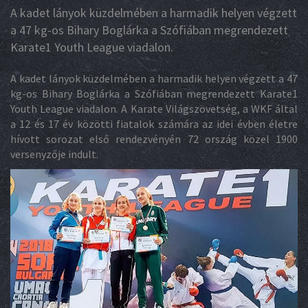
A kadet lányok küzdelmében a harmadik helyen végzett
a 47 kg-os Bihary Boglárka a Szófiában megrendezett
Karate1 Youth League viadalon.
A kadet lányok küzdelmében a harmadik helyen végzett a 47
kg-os Bihary Boglárka a Szófiában megrendezett Karate1
Youth League viadalon. A Karate Világszövetség, a WKF által
a 12 és 17 év közötti fiatalok számára az idei évben életre
hívott sorozat első rendezvényén 72 ország közel 1900
versenyzője indult.