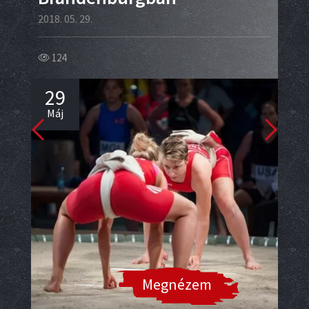
2018. 05. 29.
42
124
2
29
Má
Máj
Megnézem