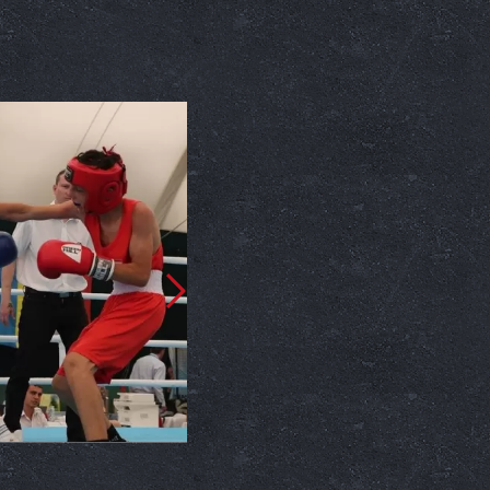
Box
Hegyi ismét tűzbe bor
szorítót
2018. 05. 29.
280