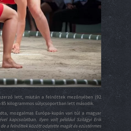
mszerző lett, miután a felnőttek mezőnyében (92
 a 85 kilogrammos súlycsoportban lett második.
ndta, mozgalmas Európa-kupán van túl a magyar
el kapcsolatban. Ilyen volt például Szilágyi Erik
 de a felnőttek között odatette magát és ezüstérmes