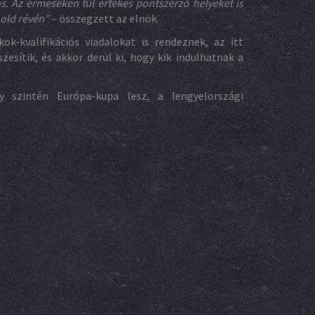
s. Az érmeseken túl értékes pontszerző helyeket is
nold révén”
– összegzett az elnök.
ok-kvalifikációs viadalokat is rendeznek, az itt
zesítik, és akkor derül ki, hogy kik indulhatnak a
ly szintén Európa-kupa lesz, a lengyelországi