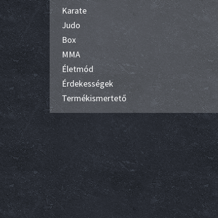
Karate
Judo
Box
MMA
Életmód
Érdekességek
Termékismertető