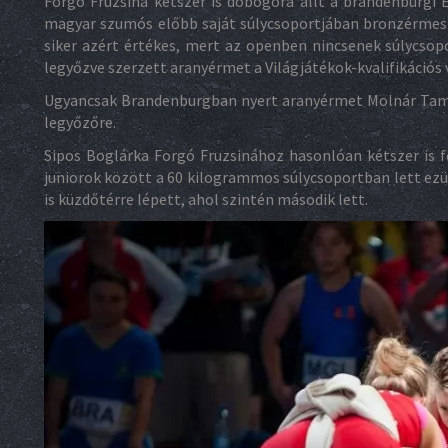
Forgó Fruzsina kétszer is dobogóra állt a brandenburgi
magyar szumós előbb saját súlycsoportjában bronzérmes 
siker azért értékes, mert az openben nincsenek súlycsopo
legyőzve szerzett aranyérmet a Világjátékok-kvalifikációs 
Ugyancsak Brandenburgban nyert aranyérmet Molnár Tamá
legyőzőre.
Sipos Boglárka Forgó Fruzsinához hasonlóan kétszer is fe
juniorok között a 60 kilogrammos súlycsoportban lett ezü
is küzdőtérre lépett, ahol szintén második lett.