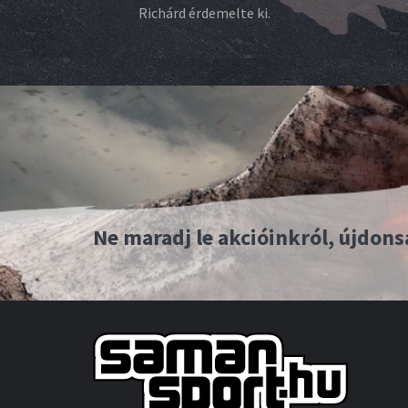
Richárd érdemelte ki.
Ne maradj le akcióinkról, újdons