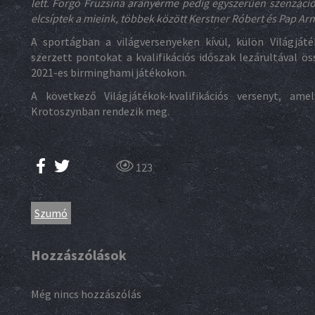
lett. Forgó Fruzsina aranyérme pedig egyszerűen szenzáció
elcsíptek a mieink, többek között Kerstner Róbert és Pap Ar
A sportágban a világversenyeken kívül, külön Világjáték
szerzett pontokat a kvalifikációs időszak lezárultával öss
2021-es birminghami játékokon.
A következő Világjátékok-kvalifikációs versenyt, ame
Krotoszynban rendezik meg.
123
Szumó
Hozzászólások
Még nincs hozzászólás