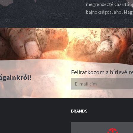
megrendezték az után
bajnokságot, ahol Magya
Feliratkozom a hírlevélr
ágainkról!
BRANDS