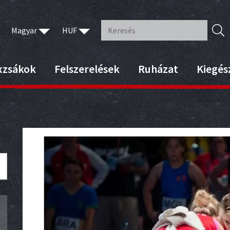
Magyar
HUF
xzsákok
Felszerelések
Ruházat
Kiegés