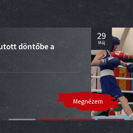
29
Máj
utott döntőbe a
Megnézem