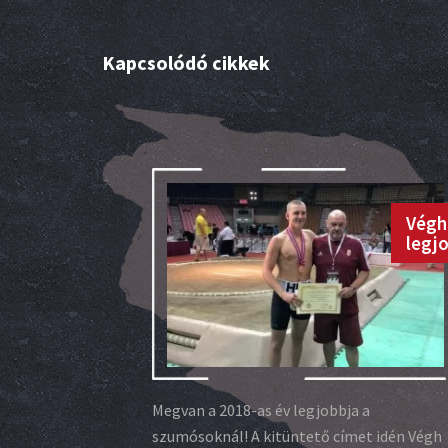
Kapcsolódó cikkek
Végh
legj
Megvan a 2018-as év legjobbja a
szumósoknál! A kitüntető címet idén Végh