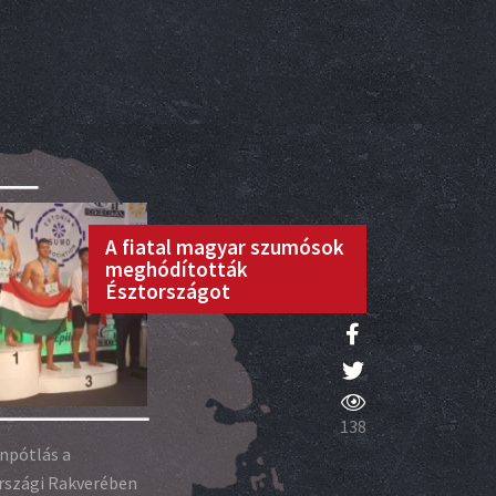
A fiatal magyar szumósok
meghódították
Észtországot
138
npótlás a
rszági Rakverében