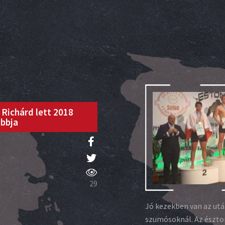
 Richárd lett 2018
obbja
29
Jó kezekben van az utá
szumósoknál. Az észto