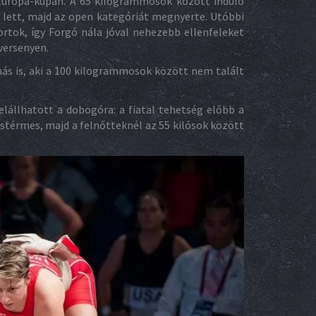
 Európa-kupán. A 65 kilogrammosok között induló
lett, majd az open kategóriát megnyerte. Utóbbi
rtok, így Forgó nála jóval nehezebb ellenfeleket
versenyen.
s is, aki a 100 kilogrammosok között nem talált
lállhatott a dobogóra: a fiatal tehetség előbb a
stérmes, majd a felnőtteknél az 55 kilósok között