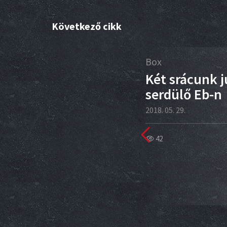
Következő cikk
27
Box
áj
Két srácunk j
serdülő Eb-n
2018. 05. 29.
42
m