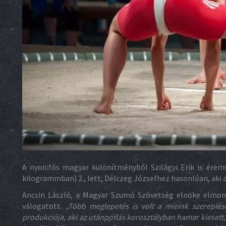
A nyolcfős magyar különítményből Szilágyi Erik is ére
kilogrammban) 2., lett, Délczeg Józsefhez hasonlóan, aki
Ancsin László, a Magyar Szumó Szövetség elnöke elmo
válogatott.
„Több meglepetés is volt a mieink szereplésév
produkciója, aki az utánpótlás korosztályban hamar kiesett,