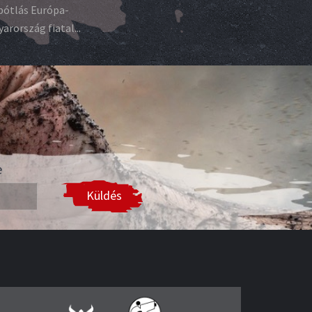
pótlás Európa-
rország fiatal...
e
Küldés