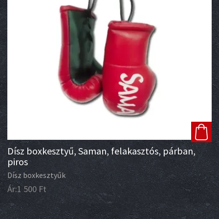
Dísz boxkesztyű, Saman, felakasztós, párban,
piros
Dísz boxkesztyűk
Ár:
1 500
Ft