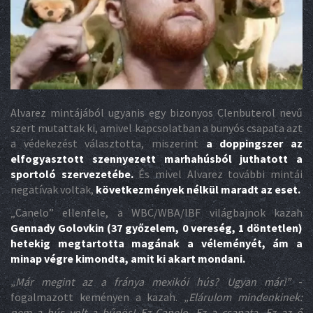
Alvarez mintájából ugyanis egy bizonyos Clenbuterol nevű
szert mutattak ki, amivel kapcsolatban a bunyós csapata azt
a védekezést választotta, miszerint
a doppingszer az
elfogyasztott szennyezett marhahúsból juthatott a
sportoló szervezetébe.
És mivel Alvarez további mintái
negatívak voltak,
következmények nélkül maradt az eset.
„Canelo” ellenfele, a WBC/WBA/IBF világbajnok kazah
Gennady Golovkin (37 győzelem, 0 vereség, 1 döntetlen)
hetekig megtartotta magának a véleményét, ám a
minap végre kimondta, amit ki akart mondani.
„
Már megint az a fránya mexikói hús? Ugyan már!”
-
fogalmazott keményen a kazah.
„Elárulom mindenkinek:
nem a hús volt a bűnös! Ez Canelo. Ez a csapata. Ez az ő