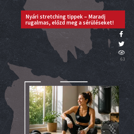
Nyári stretching tippek – Maradj
rugalmas, előzd meg a sérüléseket!
63