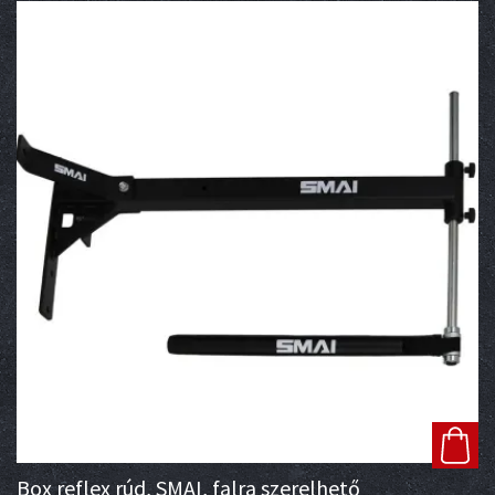
Box reflex rúd, SMAI, falra szerelhető