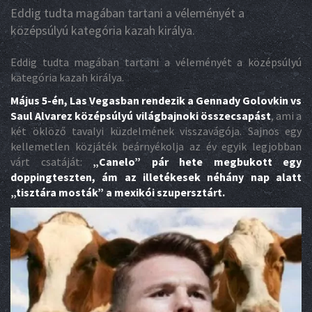
Eddig tudta magában tartani a véleményét a
középsúlyú kategória kazah királya.
Eddig tudta magában tartani a véleményét a középsúlyú
kategória kazah királya.
Május 5-én, Las Vegasban rendezik a Gennady Golovkin vs
Saul Alvarez középsúlyú világbajnoki összecsapást
, ami a
két öklöző tavalyi küzdelmének visszavágója. Sajnos egy
kellemetlen közjáték beárnyékolja az év egyik legjobban
várt csatáját:
„Canelo” pár hete megbukott egy
doppingteszten, ám az illetékesek néhány nap alatt
„tisztára mosták” a mexikói szupersztárt.