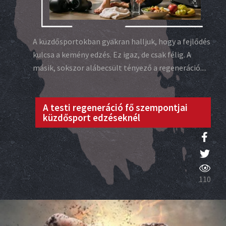
A küzdősportokban gyakran halljuk, hogy a fejlődés
kulcsa a kemény edzés. Ez igaz, de csak félig. A
másik, sokszor alábecsült tényező a regeneráció....
A testi regeneráció fő szempontjai
küzdősport edzéseknél
110