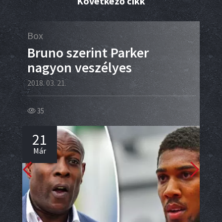
Következő cikk
Box
Box
Bruno szerint Parker
Da
nagyon veszélyes
kö
2018. 03. 21.
2018.
35
46
21
2
Már
Má