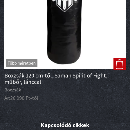
Több méretben
Boxzsák 120 cm-től, Saman Spirit of Fight,
műbőr, lánccal
Boxzsák
Ár:
26 990
Ft
-tól
Kapcsolódó cikkek