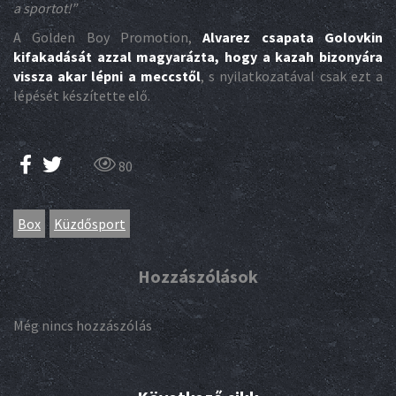
a sportot!”
A Golden Boy Promotion,
Alvarez csapata Golovkin
kifakadását azzal magyarázta, hogy a kazah bizonyára
vissza akar lépni a meccstől
, s nyilatkozatával csak ezt a
lépését készítette elő.
80
Box
Küzdősport
Hozzászólások
Még nincs hozzászólás