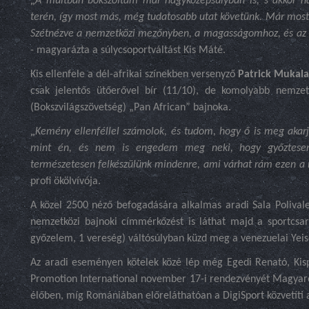
A múltban bokszoltam már nagyközépsúlyban is, s akkor na
terén, így most más, még tudatosabb utat követünk. Már mos
Szétnézve a nemzetközi mezőnyben, a magasságomhoz, és az üt
- magyarázta a súlycsoportváltást Kis Máté.
Kis ellenfele a dél-afrikai színekben versenyző
Patrick Mukala
csak jelentős ütőerővel bír (11/10), de komolyabb nemzetk
(Bokszvilágszövetség) „Pan African” bajnoka.
„
Kemény ellenféllel számolok, és tudom, hogy ő is meg akar
mint én, és nem is engedem meg neki, hogy győztesen 
természetesen felkészülünk mindenre, ami várhat rám ezen a
profi ökölvívója.
A közel 2500 néző befogadására alkalmas aradi Sala Poliv
nemzetközi bajnoki címmérkőzést is láthat majd a sportcsar
győzelem, 1 vereség) váltósúlyban küzd meg a venezuelai Yeis
Az aradi eseményen kötelek közé lép még Egedi Renató, Kispá
Promotion International november 17-i rendezvényét Magyaro
élőben, míg Romániában előreláthatóan a DigiSport közvetíti