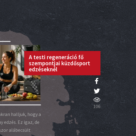
A testi regeneráció fő
szempontjai küzdősport
edzéseknél
106
ran halljuk, hogy a
y edzés. Ez igaz, de
kszor alábecsült