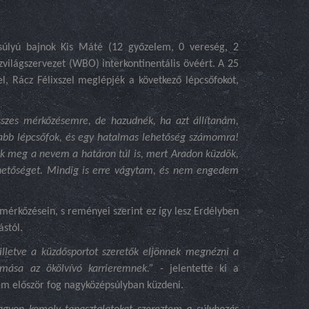
úlyú bajnok Kis Máté (12 győzelem, 0 vereség, 2
zvilágszervezet (WBO) interkontinentális övéért. A 25
, Rácz Félixszel meglépjék a következő lépcsőfokot,
sszes mérkőzésemre, de hazudnék, ha azt állítanám,
jabb lépcsőfok, és egy hatalmas lehetőség számomra!
k meg a nevem a határon túl is, mert Aradon küzdök,
etőséget. Mindig is erre vágytam, és nem engedem
mérkőzésein, s reményei szerint ez így lesz Erdélyben
ástól.
letve a küzdősportot szeretők eljönnek megnézni a
mása az ökölvívó karrieremnek.”
- jelentette ki a
em először fog nagyközépsúlyban küzdeni.