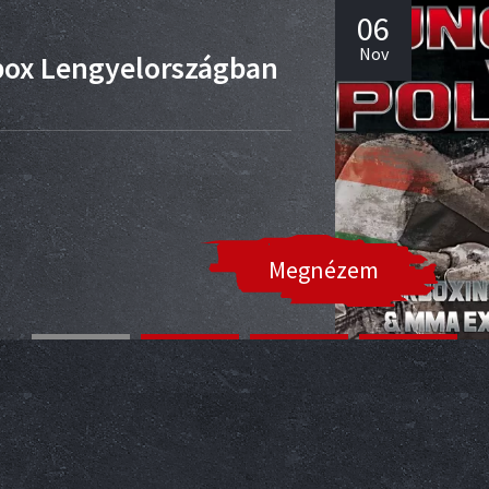
06
Nov
box Lengyelországban
Megnézem