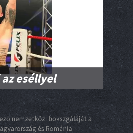
 az eséllyel
ező nemzetközi bokszgáláját a
Magyarország és Románia