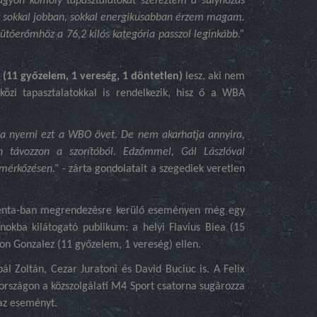
gyon komoly tapasztalatokat szereztem a súlyhozás
t sokkal jobban, sokkal energikusabban érzem magam.
őerőmhöz a 76,2 kilós kategória passzol leginkább.”
 (11 győzelem, 1 vereség, 1 döntetlen)
lesz, aki nem
özi tapasztalatokkal is rendelkezik, hisz ő a WBA
ja nyerni ezt a WBO övet. De nem akarhatja annyira,
távozzon a szorítóból. Edzőmmel, Gál Lászlóval
 mérkőzésen.”
- zárta gondolatait a szegediek veretlen
alenta-ban megrendezésre kerülő eseményen még egy
nokba kilátogató publikum: a helyi Flavius Biea (15
on Gonzalez (11 győzelem, 1 vereség) ellen.
l Zoltán, Cezar Juratoni és David Buciuc is. A Felix
rszágon a közszolgálati M4 Sport csatorna sugározza
 az eseményt.