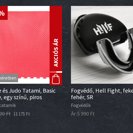
5%
AKCIÓS ÁR
méretben
 és Judo Tatami, Basic
Fogvédő, Hell Fight, fek
, egy színű, piros
fehér, SR
tatamik
Fogvédők
00
Ft
Ár:
5 990
Ft
11 175
Ft