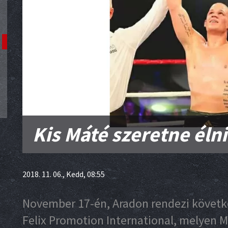
Kis Máté szeretne élni
2018. 11. 06., Kedd, 08:55
November 17-én, Aradon rendezi követk
Felix Promotion International, melyen 