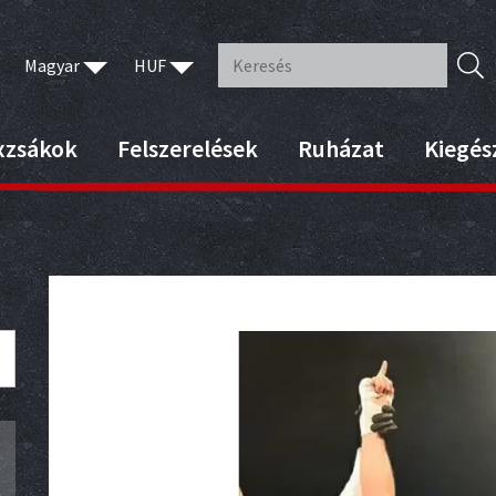
Magyar
HUF
xzsákok
Felszerelések
Ruházat
Kiegés