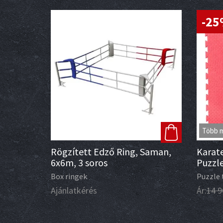
-2
Több 
Rögzített Edző Ring, Saman,
Karate
6x6m, 3 soros
Puzzle
Box ringek
Puzzle 
Ajánlatkérés
Ár:
14 9