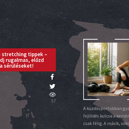
 stretching tippek –
dj rugalmas, előzd
a sérüléseket!
57
A küzdősportokban gyak
fejlődés kulcsa a kemén
csak félig. A másik, so