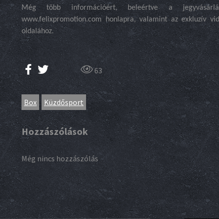
Még több információért, beleértve a jegyvásárláss
www.felixpromotion.com honlapra, valamint az exkluzív vid
oldalához.
63
Box
Küzdősport
Hozzászólások
Még nincs hozzászólás