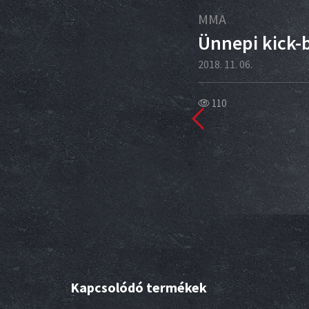
05
MMA
ov
Ünnepi kick-
2018. 11. 06.
110
m
Kapcsolódó termékek