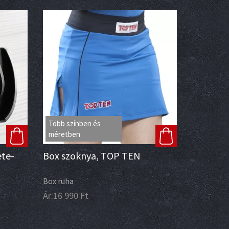
Több színben és
méretben
ete-
Box szoknya, TOP TEN
Box ruha
Ár:
16 990
Ft