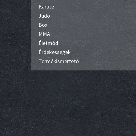
Karate
Judo
Box
MMA
Életmód
Érdekességek
Termékismertető