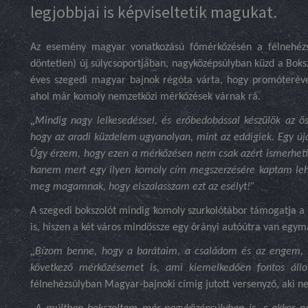
legjobbjai is képviseltetik magukat.
Az esemény magyar vonatkozású főmérkőzésén a félnehézs
döntetlen) új súlycsoportjában, nagyközépsúlyban küzd a Boks
éves szegedi magyar bajnok régóta várta, hogy promóterével
ahol már komoly nemzetközi mérkőzések várnak rá.
„
Mindig nagy lelkesedéssel, és erőbedobással készülök az ö
hogy az aradi küzdelem ugyanolyan, mint az eddigiek. Egy ú
Úgy érzem, hogy ezen a mérkőzésen nem csak azért ismerheti
hanem mert egy ilyen komoly cím megszerzésére kaptam leh
meg magamnak, hogy elszalasszam ezt az esélyt!”
A szegedi bokszolót mindig komoly szurkolótábor támogatja a 
is, hiszen a két város mindössze egy órányi autóútra van egym
„
Bízom benne, hogy a barátaim, a családom és az engem, il
következő mérkőzésemet is, ami kiemelkedően fontos állo
félnehézsúlyban Magyar-bajnoki címig jutott versenyző, aki n
„